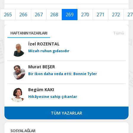
265
266
267
268
269
270
271
272
27
HAFTANIN YAZARLARI
Tümü
İzel ROZENTAL
Mizah ruhun gıdasıdır
Murat BEŞER
Bir ikon daha veda etti: Bonnie Tyler
Begüm KAKI
Hikâyesine sahip çıkanlar
TÜM YAZARLAR
SOSYAL AĞLAR