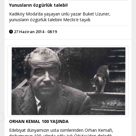
Yunusların özgürlük talebi!
Kadıköy Moda’da yaşayan ünlü yazar Buket Uzuner,
yunusların özgürlük talebini Meclis’e taşıdı.
27 Haziran 2014 - 08:19
ORHAN KEMAL 100 YAŞINDA
Edebiyat dünyamızın usta isimlerinden Orhan Kemal’i,
doğumunun 100. yılında oğlu Işık Öğütçü’den dinledik...