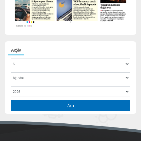
ARŞİV
Ara