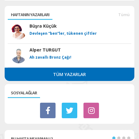
HAFTANIN YAZARLARI
Tümü
Büşra Küçük
Devleşen “ben”ler, tükenen çiftler
Alper TURGUT
Ah zavallı Bronz Çağı!
TÜM YAZARLAR
SOSYAL AĞLAR
BU HAFTA NE YAPMALI ?