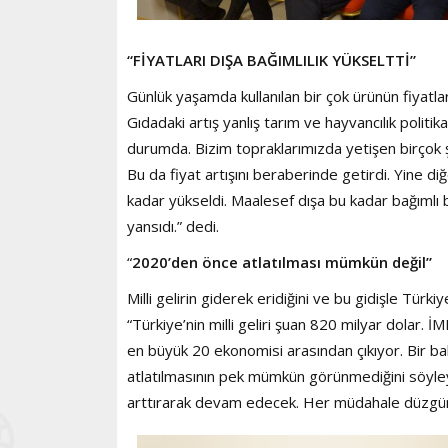
“FİYATLARI DIŞA BAĞIMLILIK YÜKSELTTİ”
Günlük yaşamda kullanılan bir çok ürünün fiyatlarl
Gıdadaki artış yanlış tarım ve hayvancılık polit
durumda. Bizim topraklarımızda yetişen birçok şey
Bu da fiyat artışını beraberinde getirdi. Yine di
kadar yükseldi. Maalesef dışa bu kadar bağımlı b
yansıdı.” dedi.
“
2020’den önce atlatılması mümkün değil”
Milli gelirin giderek eridiğini ve bu gidişle Tür
“Türkiye’nin milli geliri şuan 820 milyar dolar. 
en büyük 20 ekonomisi arasından çıkıyor. Bir ba
atlatılmasının pek mümkün görünmediğini söyleye
arttırarak devam edecek. Her müdahale düzgün 