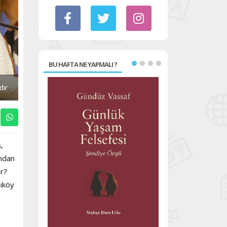
BU HAFTA NE YAPMALI ?
dır
,
ından
or?
dıköy