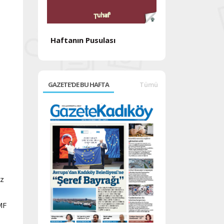
Haftanın Pusulası
Haftanın Pusul
GAZETE'DE BU HAFTA
Tümü
iz
MF