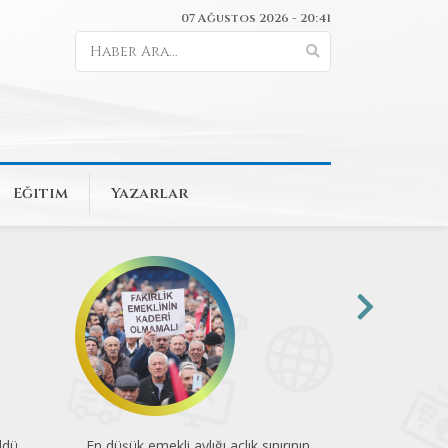
07 Ağustos 2026 - 20:41
Eğitim
Yazarlar
rının
74 kuruluştan COP31’e sağlık çağrısı
Mesleğin yükü 