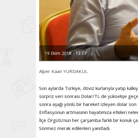
19 Ekim 2018 - 13:37
Alper Kaan YURDAKUL
Son aylarda Türkiye, döviz kurlarıyla yatıp kalkı
sürpriz veri sonrası Dolar/TL de yükselişe geç
sonra aşağı yönlü bir hareket izleyen dolar son
Enflasyonun artmasının hayatımıza etkileri nel
İlçe Örgütü’nün her çarşamba farklı bir konuk 
Sönmez merak edilenleri yanıtladı.