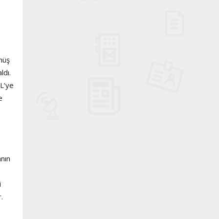
müş
ldı.
TL’ye
e
anın
i
.