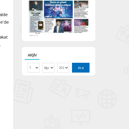
malde
ye’de
Fakat
.
ARŞİV
Ara