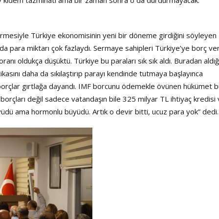
ey kıdem tazminatı ama bir zaman sonra o da durdurmayacak.
ştirmesiyle Türkiye ekonomisinin yeni bir döneme girdiğini söyleyen
a para miktarı çok fazlaydı. Sermaye sahipleri Türkiye’ye borç v
oranı oldukça düşüktü. Türkiye bu paraları sık sık aldı. Buradan aldığ
tikasını daha da sıkılaştırıp parayı kendinde tutmaya başlayınca
a borçlar gırtlağa dayandı. IMF borcunu ödemekle övünen hükümet 
borçları değil sadece vatandaşın bile 325 milyar TL ihtiyaç kredisi
büyüdü ama hormonlu büyüdü. Artık o devir bitti, ucuz para yok” dedi.