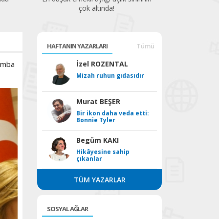
HAFTANIN YAZARLARI
Tümü
şamba
İzel ROZENTAL
Mizah ruhun gıdasıdır
Murat BEŞER
Bir ikon daha veda etti:
Bonnie Tyler
Begüm KAKI
Hikâyesine sahip
çıkanlar
TÜM YAZARLAR
SOSYAL AĞLAR