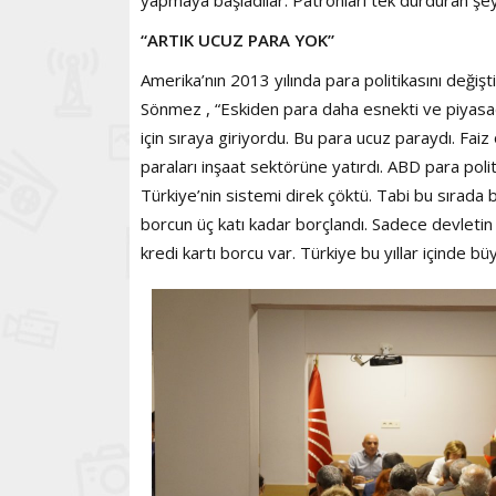
yapmaya başladılar. Patronları tek durduran ş
“ARTIK UCUZ PARA YOK”
Amerika’nın 2013 yılında para politikasını deği
Sönmez , “Eskiden para daha esnekti ve piyasad
için sıraya giriyordu. Bu para ucuz paraydı. Faiz 
paraları inşaat sektörüne yatırdı. ABD para poli
Türkiye’nin sistemi direk çöktü. Tabi bu sırad
borcun üç katı kadar borçlandı. Sadece devletin 
kredi kartı borcu var. Türkiye bu yıllar içinde 