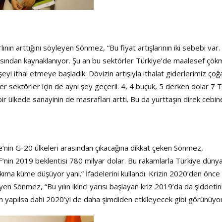
ının arttığını söyleyen Sönmez, “Bu fiyat artışlarının iki sebebi var.
ikasından kaynaklanıyor. Şu an bu sektörler Türkiye’de maalesef çök
i ithal etmeye başladık. Dövizin artışıyla ithalat giderlerimiz çoğa
ğer sektörler için de aynı şey geçerli. 4, 4 buçuk, 5 derken dolar 7 
ir ülkede sanayinin de masrafları arttı. Bu da yurttaşın direk cebin
kiye’nin G-20 ülkeleri arasından çıkacağına dikkat çeken Sönmez,
İMF’nin 2019 beklentisi 780 milyar dolar. Bu rakamlarla Türkiye düny
kıma küme düşüyor yani.” İfadelerini kullandı. Krizin 2020’den önce
n Sönmez, “Bu yılın ikinci yarısı başlayan kriz 2019’da da şiddetin
yapılsa dahi 2020’yi de daha şimdiden etkileyecek gibi görünüyor