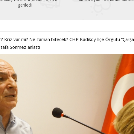
çok altında!
ler? Kriz var mı? Ne zaman bitecek? CHP Kadıköy İlçe Örgütü “Çar
stafa Sönmez anlattı