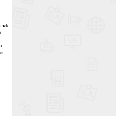
ermek
ı
bu
 ve