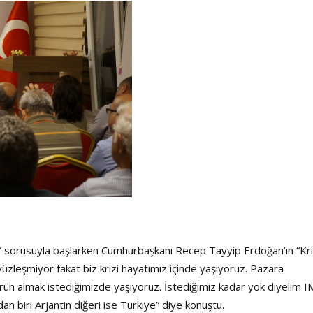
Haftanın Sinevizyonu
Haftanın Pusulası
 sorusuyla başlarken Cumhurbaşkanı Recep Tayyip Erdoğan’ın “Kr
üzleşmiyor fakat biz krizi hayatımız içinde yaşıyoruz. Pazara
ürün almak istediğimizde yaşıyoruz. İstediğimiz kadar yok diyelim I
an biri Arjantin diğeri ise Türkiye” diye konuştu.