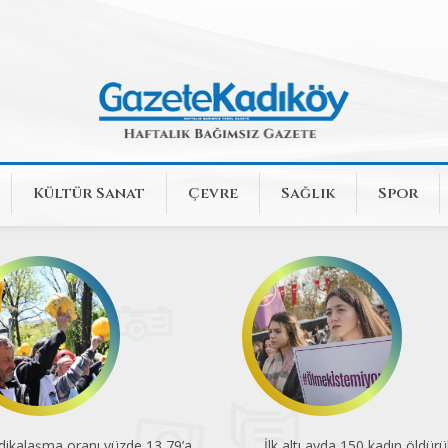
Kültür Sanat
Çevre
Sağlık
Spor
k altı ayda 150 kadın öldürüldü
En düşük emekli aylığı açlık sını