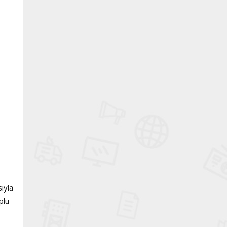
ıyla
plu