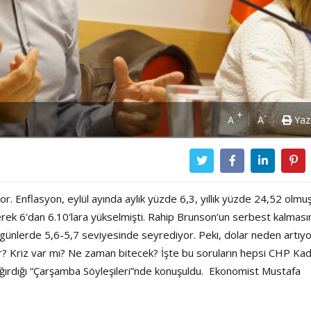
+
-
A
A
Yaz
yor. Enflasyon, eylül ayında aylık yüzde 6,3, yıllık yüzde 24,52 olmuş
erek 6'dan 6.10'lara yükselmişti. Rahip Brunson’un serbest kalmas
 günlerde 5,6-5,7 seviyesinde seyrediyor. Peki, dolar neden artıy
er? Kriz var mı? Ne zaman bitecek? İşte bu soruların hepsi CHP Ka
çağırdığı “Çarşamba Söyleşileri”nde konuşuldu. Ekonomist Mustafa