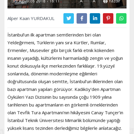
09 Ağustos 2018 - 16:11
A
A
Yazdır
Alper Kaan YURDAKUL
İstanbul’un ilk apartman semtlerinden biri olan
Yeldeğirmeni, Türklerin yanı sıra Kürtler, Rumlar,
Ermeniler, Museviler gibi birçok farklı etnik kökenden
insanın yaşadığı, kültürlerini harmanladığı zengin ve yoğun
konut dokusuyla ilçe merkezinden farklılaşır. 19.yüzyıl
sonlarında, dönemin modernleşme eğilimleri
doğrultusunda oluşan semtte, İstanbul’un ilklerinden olan
bazı apartman yapıları görüüyor. Kadıköy’den Apartman
Öyküleri Yazı Dizisinin bu sayısında çoğu 1909 yılına
tarihlenen bu apartmanların en görkemli örneklerinden
olan Tevfik Tura Apartmanı’nın hikâyesini Canay Tunçer’in
İstanbul Teknik Üniversitesi Mimarlık bölümünde yaptığı
yüksek lisans tezinden derlediğimiz bilgilerle anlatacağız.