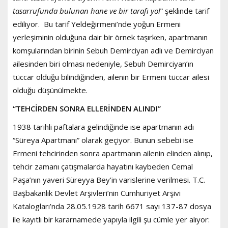
tasarrufunda bulunan hane ve bir tarafı yol
” şeklinde tarif
ediliyor. Bu tarif Yeldeğirmeni’nde yoğun Ermeni
yerleşiminin olduğuna dair bir örnek taşırken, apartmanın
komşularından birinin Sebuh Demirciyan adlı ve Demirciyan
ailesinden biri olması nedeniyle, Sebuh Demirciyan’ın
tüccar olduğu bilindiğinden, ailenin bir Ermeni tüccar ailesi
olduğu düşünülmekte.
“TEHCİRDEN SONRA ELLERİNDEN ALINDI”
1938 tarihli paftalara gelindiğinde ise apartmanın adı
“Süreya Apartmanı” olarak geçiyor. Bunun sebebi ise
Ermeni tehcirinden sonra apartmanın ailenin elinden alınıp,
tehcir zamanı çatışmalarda hayatını kaybeden Cemal
Paşa’nın yaveri Süreyya Bey’in varislerine verilmesi. T.C.
Başbakanlık Devlet Arşivleri’nin Cumhuriyet Arşivi
Katalogları’nda 28.05.1928 tarih 6671 sayı 137-87 dosya
ile kayıtlı bir kararnamede yapıyla ilgili şu cümle yer alıyor: