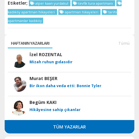
Etiketler;
alper kaan yurdakul
tevfik tura apartmanı
kadıköy apartman hikayeleri
apartman hikayeleri
tarihi
apartmanlar kadıköy
HAFTANIN YAZARLARI
Tümü
İzel ROZENTAL
Mizah ruhun gıdasıdır
Murat BEŞER
Bir ikon daha veda etti: Bonnie Tyler
Begüm KAKI
Hikâyesine sahip çıkanlar
TÜM YAZARLAR