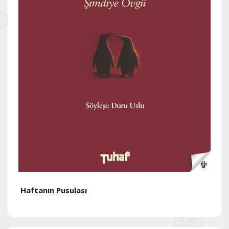
Haftanın Pusulası
H