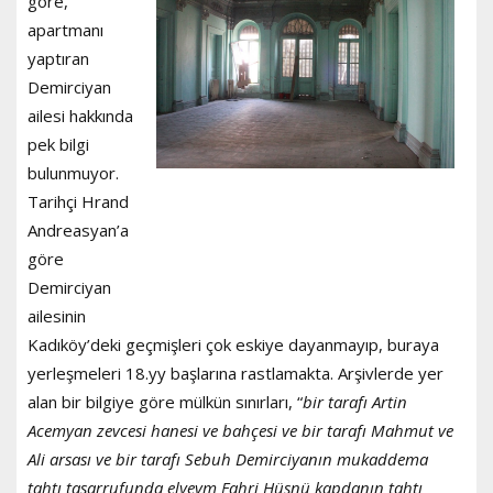
göre,
apartmanı
yaptıran
Demirciyan
ailesi hakkında
pek bilgi
bulunmuyor.
Tarihçi Hrand
Andreasyan’a
göre
Demirciyan
ailesinin
Kadıköy’deki geçmişleri çok eskiye dayanmayıp, buraya
yerleşmeleri 18.yy başlarına rastlamakta. Arşivlerde yer
alan bir bilgiye göre mülkün sınırları, “
bir tarafı Artin
Acemyan zevcesi hanesi ve bahçesi ve bir tarafı Mahmut ve
Ali arsası ve bir tarafı Sebuh Demirciyanın mukaddema
tahtı tasarrufunda elyevm Fahri Hüsnü kapdanın tahtı