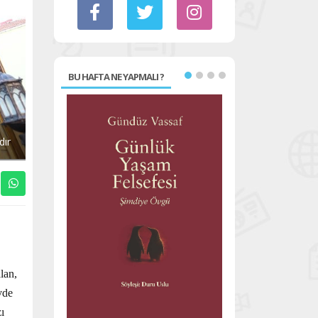
BU HAFTA NE YAPMALI ?
dır
lan,
vde
ı