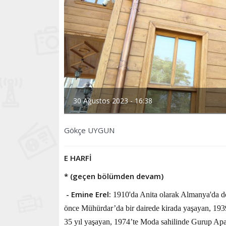
30 Ağustos 2023 - 16:38
Gökçe UYGUN
E HARFİ
* (geçen bölümden devam)
- Emine Erel:
1910'da Anita olarak Almanya'da do
önce Mühürdar’da bir dairede kirada yaşayan, 1939
35 yıl yaşayan, 1974’te Moda sahilinde Gurup Apart