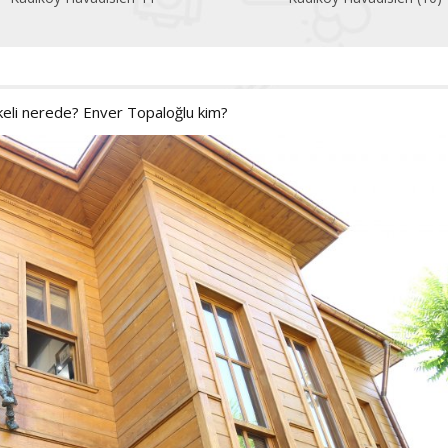
keli nerede? Enver Topaloğlu kim?