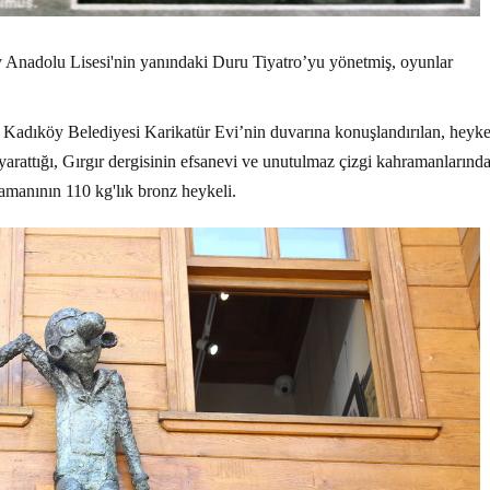
Anadolu Lisesi'nin yanındaki Duru Tiyatro’yu yönetmiş, oyunlar
Kadıköy Belediyesi Karikatür Evi’nin duvarına konuşlandırılan, heykel
arattığı, Gırgır dergisinin efsanevi ve unutulmaz çizgi kahramanlarınd
ramanının 110 kg'lık bronz heykeli.