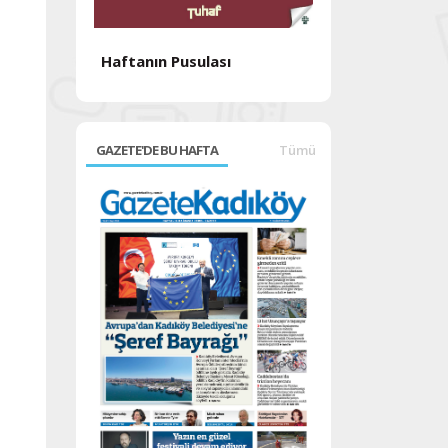
Haftanın Pusulası
Haftanın Pusul
GAZETE'DE BU HAFTA
Tümü