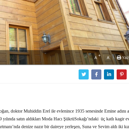
+
-
A
A
Yaz
ğan, doktor Muhiddin Erel ile evlenince 1935 senesinde Emine adını a
 yılında satın aldıkları Moda Hacı ŞükrüSokağı’ndaki üç katlı kagir e
manı’nda denize nazır bir daireye yerleşen, Suna ve Sevim aldı iki kız