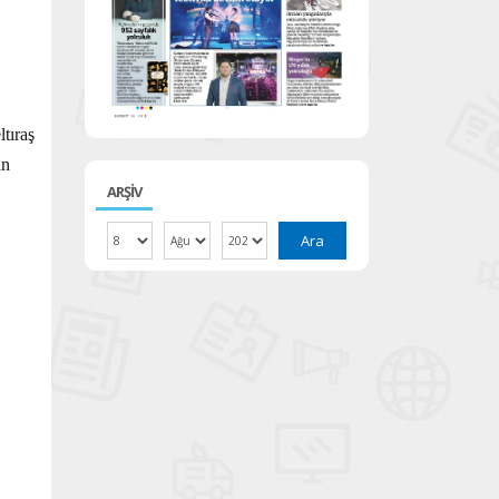
tıraş
an
ARŞİV
Ara