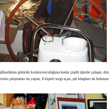
htarlıktan gümrük komisyonculuğuna kadar çeşitli işlerde çalışan, derg
resim çalışmaları da yapan, 8 kişisel sergi açan, şiir kitapları da bulunan