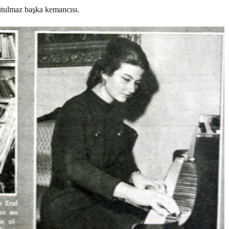
utulmaz başka kemancısı.
Haftanın Sinevizyonu
Haftanın Pusulası