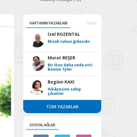
HAFTANIN YAZARLARI
Tümü
İzel ROZENTAL
Mizah ruhun gıdasıdır
Murat BEŞER
Bir ikon daha veda etti:
Bonnie Tyler
Begüm KAKI
Hikâyesine sahip
çıkanlar
TÜM YAZARLAR
SOSYAL AĞLAR