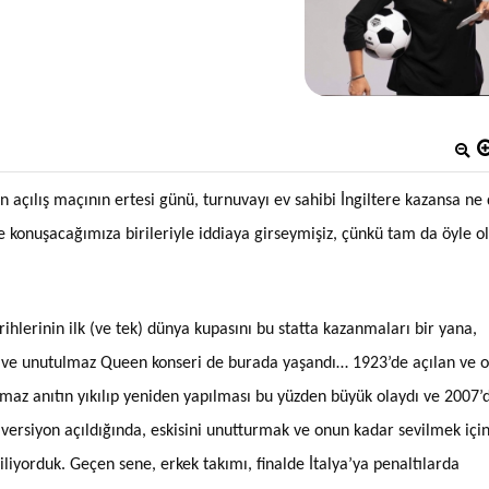
 açılış maçının ertesi günü, turnuvayı ev sahibi İngiltere kazansa ne
 konuşacağımıza birileriyle iddiaya girseymişiz, çünkü tam da öyle o
arihlerinin ilk (ve tek) dünya kupasını bu statta kazanmaları bir yana,
d ve unutulmaz Queen konseri de burada yaşandı… 1923’de açılan ve o
az anıtın yıkılıp yeniden yapılması bu yüzden büyük olaydı ve 2007’
versiyon açıldığında, eskisini unutturmak ve onun kadar sevilmek içi
iyorduk. Geçen sene, erkek takımı, finalde İtalya’ya penaltılarda