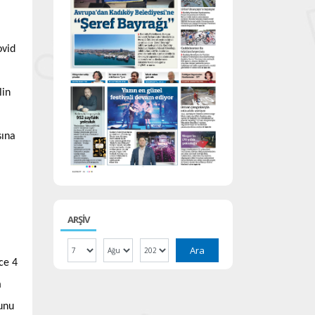
ovid
lin
sına
ARŞİV
Ara
ce 4
m
ğunu