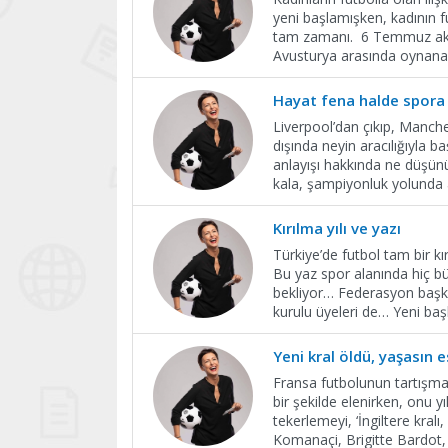
yeni başlamışken, kadının 
tam zamanı. 6 Temmuz akşam
Avusturya arasında oynanan
Hayat fena halde spora
Liverpool’dan çıkıp, Manche
dışında neyin aracılığıyla 
anlayışı hakkında ne düşün
kala, şampiyonluk yolunda a
Kırılma yılı ve yazı
Türkiye’de futbol tam bir k
Bu yaz spor alanında hiç b
bekliyor… Federasyon başka
kurulu üyeleri de… Yeni ba
Yeni kral öldü, yaşasın e
Fransa futbolunun tartışmas
bir şekilde elenirken, onu
tekerlemeyi, ‘İngiltere kra
Komanaçi, Brigitte Bardot,