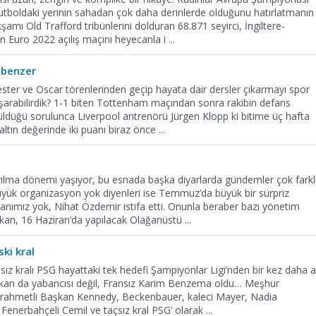
futboldaki yerinin sahadan çok daha derinlerde olduğunu hatırlatmanın
ı Old Trafford tribünlerini dolduran 68.871 seyirci, İngiltere-
 Euro 2022 açılış maçını heyecanla i
...
 benzer
ster ve Oscar törenlerinden geçip hayata dair dersler çıkarmayı spor
başarabilirdik? 1-1 biten Tottenham maçından sonra rakibin defans
üldüğü sorulunca Liverpool antrenörü Jürgen Klopp ki bitime üç hafta
ltın değerinde iki puanı biraz önce
...
ırılma dönemi yaşıyor, bu esnada başka diyarlarda gündemler çok farklı
üyük organizasyon yok diyenleri ise Temmuz’da büyük bir sürpriz
nımız yok, Nihat Özdemir istifa etti. Onunla beraber bazı yönetim
şkan, 16 Haziran’da yapılacak Olağanüstü
...
ski kral
ız kralı PSG hayattaki tek hedefi Şampiyonlar Ligi’nden bir kez daha a
 yıkan da yabancısı değil, Fransız Karim Benzema oldu… Meşhur
lı, rahmetli Başkan Kennedy, Beckenbauer, kaleci Mayer, Nadia
 Fenerbahçeli Cemil ve taçsız kral PSG’ olarak
...