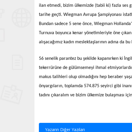
ilan etmedi, bizim ülkemizde (tabii ki) fazla ses
tarihe geçti. Wiegman Avrupa Şampiyonası istatist
Bundan sadece 5 sene önce, Wiegman Hollanda’nın
Turnuva boyunca kenar yönetimleriyle öne çıkan
alışacağımız kadın meslektaşlarının adına da bu 
56 senelik parantez bu şekilde kapanırken ki İngil
tekerrürüne de gülümsemeyi ihmal etmiyorlardır 
makus talihleri olup olmadığını hep beraber yaş
önyargıların, toplamda 574.875 seyirci gibi inanı
tadını çıkaralım ve bizim ülkemize bulaşması iç
Yazarın Diğer Yazıları