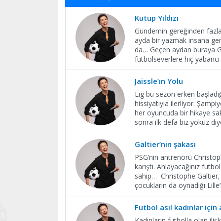
Kutup Yıldızı
Gündemin gereğinden fazla 
ayda bir yazmak insana ger
da… Geçen aydan buraya G
futbolseverlere hiç yabancı
Jaissle’ın Yolu
Lig bu sezon erken başladığ
hissiyatıyla ilerliyor. Şamp
her oyuncuda bir hikaye sak
sonra ilk defa biz yokuz d
Galtier’nin şakası
PSG’nin antrenörü Christop
karıştı. Anlayacağınız futb
sahip… Christophe Galtier, 
çocukların da oynadığı Lil
Futbol asıl kadınlar için
Kadınların futbolla olan il