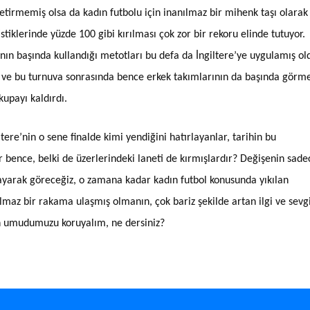
 getirmemiş olsa da kadın futbolu için inanılmaz bir mihenk taşı olarak
iklerinde yüzde 100 gibi kırılması çok zor bir rekoru elinde tutuyor.
 başında kullandığı metotları bu defa da İngiltere’ye uygulamış ol
 ve bu turnuva sonrasında bence erkek takımlarının da başında görm
kupayı kaldırdı.
tere’nin o sene finalde kimi yendiğini hatırlayanlar, tarihin bu
bence, belki de üzerlerindeki laneti de kırmışlardır? Değişenin sade
ayarak göreceğiz, o zamana kadar kadın futbol konusunda yıkılan
lmaz bir rakama ulaşmış olmanın, çok bariz şekilde artan ilgi ve sevg
in umudumuzu koruyalım, ne dersiniz?