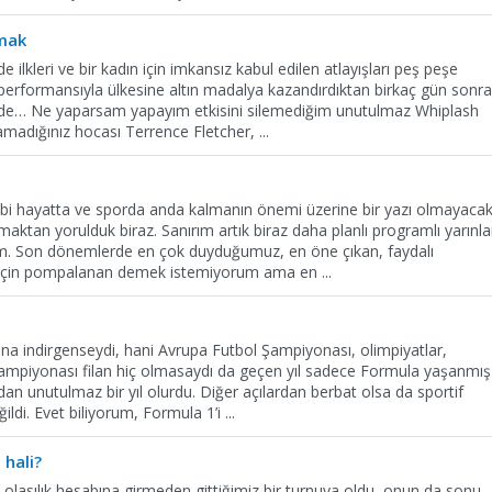
mak
 ilkleri ve bir kadın için imkansız kabul edilen atlayışları peş peşe
 performansıyla ülkesine altın madalya kazandırdıktan birkaç gün sonra
mde… Ne yaparsam yapayım etkisini silemediğim unutulmaz Whiplash
amadığınız hocası Terrence Fletcher,
...
gibi hayatta ve sporda anda kalmanın önemi üzerine bir yazı olmayacak
tan yorulduk biraz. Sanırım artık biraz daha planlı programlı yarınla
alım. Son dönemlerde en çok duyduğumuz, en öne çıkan, faydalı
için pompalanan demek istemiyorum ama en
...
ına indirgenseydi, hani Avrupa Futbol Şampiyonası, olimpiyatlar,
ampiyonası filan hiç olmasaydı da geçen yıl sadece Formula yaşanmış
dan unutulmaz bir yıl olurdu. Diğer açılardan berbat olsa da sportif
ğildi. Evet biliyorum, Formula 1’i
...
 hali?
 olasılık hesabına girmeden gittiğimiz bir turnuva oldu, onun da sonu