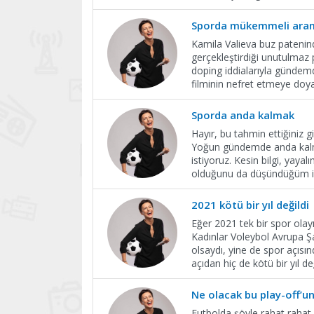
Sporda mükemmeli ara
Kamila Valieva buz pateninde
gerçekleştirdiği unutulmaz
doping iddialarıyla günde
filminin nefret etmeye doy
Sporda anda kalmak
Hayır, bu tahmin ettiğiniz 
Yoğun gündemde anda kalmak
istiyoruz. Kesin bilgi, yay
olduğunu da düşündüğüm 
2021 kötü bir yıl değildi
Eğer 2021 tek bir spor olay
Kadınlar Voleybol Avrupa Ş
olsaydı, yine de spor açısın
açıdan hiç de kötü bir yıl de
Ne olacak bu play-off’un
Futbolda şöyle rahat rahat,