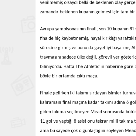
yenilmemiş olsaydı belki de beklenen olay gerçek
zamandır beklenen kupanın gelmesi için tam bir s
Avrupa şampiyonasının finali, son 10 kupanın 8’i
finalde hiç kaybetmemiş, hayal kırıklığı yarattık
sürecine girmiş ve bunu da gayet iyi başarmış Alm
travmasını sadece ülke değil, görevli yer göster
biliniyordu. Hatta The Athletic’in haberine göre
böyle bir ortamda çıktı maça.
Finale gelirken iki takımı sırtlayan isimler turn
kahramanı final maçına kadar takımı adına 6 go
giden takıma seçilmeyen Mead sonrasında bütün öf
11 gol ve yaptığı 8 asist onu tekrar milli takı
ama bu sayede çok olgunlaştığını söyleyen Mead, 