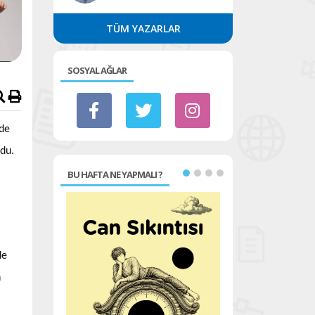
TÜM YAZARLAR
SOSYAL AĞLAR
 de
ldu.
BU HAFTA NE YAPMALI ?
de
n