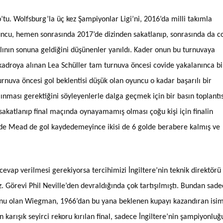
’tu. Wolfsburg’la üç kez Şampiyonlar Ligi’ni, 2016’da milli takımla
ncu, hemen sonrasında 2017’de dizinden sakatlanıp, sonrasında da c
lının sonuna geldiğini düşünenler yanıldı. Kader onun bu turnuvaya
 kadroya alınan Lea Schüller tam turnuva öncesi covide yakalanınca bi
rnuva öncesi gol beklentisi düşük olan oyuncu o kadar başarılı bir
ınması gerektiğini söyleyenlerle dalga geçmek için bir basın toplantı
a sakatlanıp final maçında oynayamamış olması çoğu kişi için finalin
lde Mead de gol kaydedemeyince ikisi de 6 golde berabere kalmış ve
 cevap verilmesi gerekiyorsa tercihimizi İngiltere’nin teknik direktörü
Görevi Phil Neville’den devraldığında çok tartışılmıştı. Bundan sade
nu olan Wiegman, 1966’dan bu yana beklenen kupayı kazandıran isi
n karışık seyirci rekoru kırılan final, sadece İngiltere’nin şampiyonlu