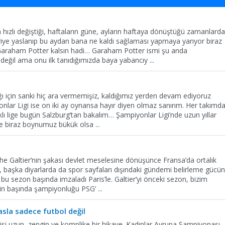
hızlı değiştiği, haftaların güne, ayların haftaya dönüştüğü zamanlarda
iye yaslanıp bu aydan bana ne kaldı sağlaması yapmaya yarıyor biraz
araham Potter kalsın hadi… Garaham Potter ismi şu anda
 değil ama onu ilk tanıdığımızda baya yabancıy
...
ı için sanki hiç ara vermemişiz, kaldığımız yerden devam ediyoruz
iyonlar Ligi ise on iki ay oynansa hayır diyen olmaz sanırım. Her takımda
lı lige bugün Salzburg’tan bakalım… Şampiyonlar Ligi’nde uzun yıllar
iye biraz boynumuz bükük olsa
...
he Galtier’nin şakası devlet meselesine dönüşünce Fransa’da ortalık
ol, başka diyarlarda da spor sayfaları dışındaki gündemi belirleme gücü
bu sezon başında imzaladı Paris’le. Galtier’yi önceki sezon, bizim
le’in başında şampiyonluğu PSG’
...
 asla sadece futbol değil
işkisi uzun, zengin ve komplike bir hikaye. Kadınlar Avrupa Şampiyonası