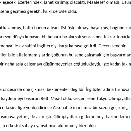
leşecek, üzerlerindeki lanet kırılmış olacaktı. Maalesef olmadı. Uzun
ene geçmesi gerekti. İyi ki de öyle oldu.
ni kazanmış, hatta bunun altısını üst üste almayı başarmış, bugüne ka
ları son dünya kupasını bir kenara bırakırsak sonrasında tekrar topar
anya ile ev sahibi İngiltere’yi karşı karşıya getirdi. Geçen senenin
Power Ballad / Ha
Haftanın Pusulası
iciler bile atlatamamışlardı; çoğunun bu sene çalışmak için başvurmad
Şarkısı
 bir daha asla çalışmayı düşünmeyenler çoğunluktaydı. İşte kadın takı
uva öncesinde öne çıkması beklenenler değildi. İngilizler adına turnuva
l kaydetmeyi başaran Beth Mead oldu. Geçen sene Tokyo Olimpiyatla
kesini lige yönlendirince Arsenal’le inanılmaz bir sezon geçirmiş, a
ma taşımaya yetmiş de artmıştı. Olimpiyatlara gidememeyi hazmedemed
o öfkesini sahaya yansıtınca takımının yıldızı oldu.