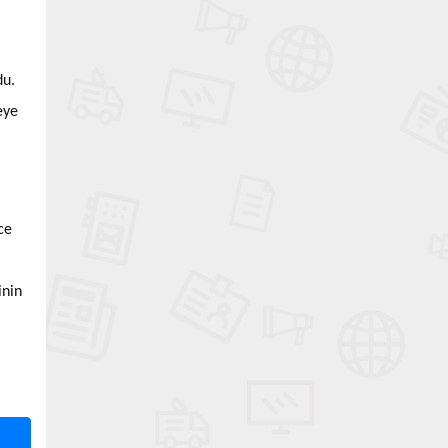
du.
eye
ce
inin