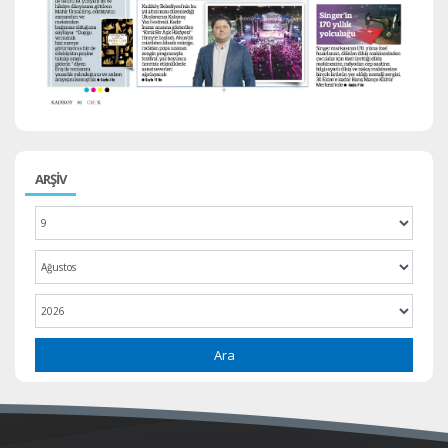
ARŞİV
Ara