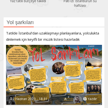
Pati izi: İstanbul'un su
Bir gezginin gözünden
hafızası
Kadıköy
Yol şarkıları
Tatilde İstanbul’dan uzaklaşmayı planlayanlara, yolculukta
dinlemek için keyifli bir müzik listesi hazırladık
+
-
22 Haziran 2023 - 18:31
A
A
Yazdır