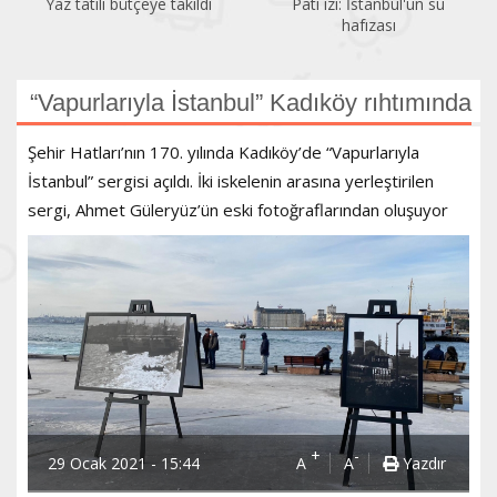
Pati izi: İstanbul'un su
Bir gezginin gözünden
hafızası
Kadıköy
“Vapurlarıyla İstanbul” Kadıköy rıhtımında
Şehir Hatları’nın 170. yılında Kadıköy’de “Vapurlarıyla
İstanbul” sergisi açıldı. İki iskelenin arasına yerleştirilen
sergi, Ahmet Güleryüz’ün eski fotoğraflarından oluşuyor
+
-
29 Ocak 2021 - 15:44
A
A
Yazdır