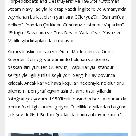
Torpedoboats and Destruyers” ve 1995’te “Ottoman
Steam Navy” adıyla iki kitap yazdı. İngiltere ve Almanya’da
yayınlanan bu kitapların yanı sıra Güleryüz’ün “Osmanlı’da
Yelken”, “Yandan Çarklıdan Günümüze İstanbul Vapurları”,
“Ertuğrul Savarona ve Türk Devlet Yatları” ve “Yavuz ve
Midilli” gibi kitapları da bulunuyor.
Yirmi yılı aşkın bir süredir Gemi Modelcileri ve Gemi
Severler Derneği yönetiminde bulunan ve dernek
başkanlığını yürüten Güleryüz, “Vapurlarıyla İstanbul”
sergisiyle ilgili şunları söylüyor: “Sergi bir ay boyunca
kalacak. Ancak kar ve hava koşulları nedeniyle ne olur onu
bilemem. Ben grafikçiyim aslında ama uzun yıllardır
fotoğraf çekiyorum. 1950’lilerin başından beri. Vapurlar da
benim özel ilgi alanıma giriyor. Özellikle o yıllardan bugüne
çok şey değişti. Bu fotoğraflar da bunu anlatıyor zaten.”