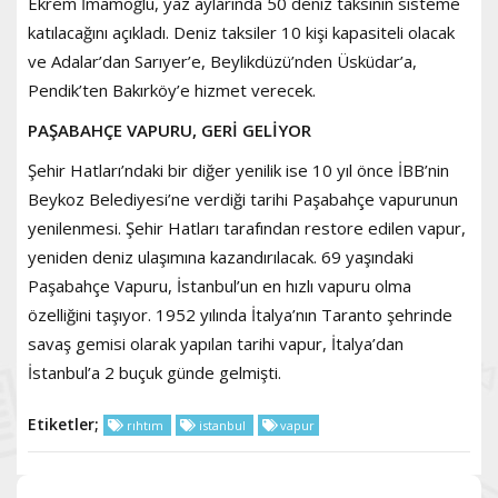
Ekrem İmamoğlu, yaz aylarında 50 deniz taksinin sisteme
katılacağını açıkladı. Deniz taksiler 10 kişi kapasiteli olacak
ve Adalar’dan Sarıyer’e, Beylikdüzü’nden Üsküdar’a,
Pendik’ten Bakırköy’e hizmet verecek.
PAŞABAHÇE VAPURU, GERİ GELİYOR
Şehir Hatları’ndaki bir diğer yenilik ise 10 yıl önce İBB’nin
Beykoz Belediyesi’ne verdiği tarihi Paşabahçe vapurunun
yenilenmesi. Şehir Hatları tarafından restore edilen vapur,
yeniden deniz ulaşımına kazandırılacak. 69 yaşındaki
Paşabahçe Vapuru, İstanbul’un en hızlı vapuru olma
özelliğini taşıyor. 1952 yılında İtalya’nın Taranto şehrinde
savaş gemisi olarak yapılan tarihi vapur, İtalya’dan
İstanbul’a 2 buçuk günde gelmişti.
Etiketler;
rıhtım
istanbul
vapur