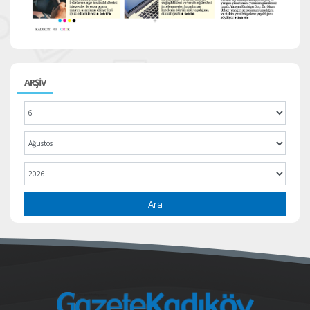
ARŞİV
Ara