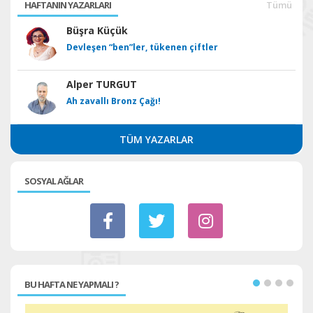
HAFTANIN YAZARLARI
Tümü
Büşra Küçük
Devleşen “ben”ler, tükenen çiftler
Alper TURGUT
Ah zavallı Bronz Çağı!
TÜM YAZARLAR
SOSYAL AĞLAR
BU HAFTA NE YAPMALI ?