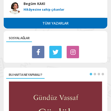
Begüm KAKI
Hikâyesine sahip çıkanlar
TÜM YAZARLAR
SOSYAL AĞLAR
BU HAFTA NE YAPMALI ?