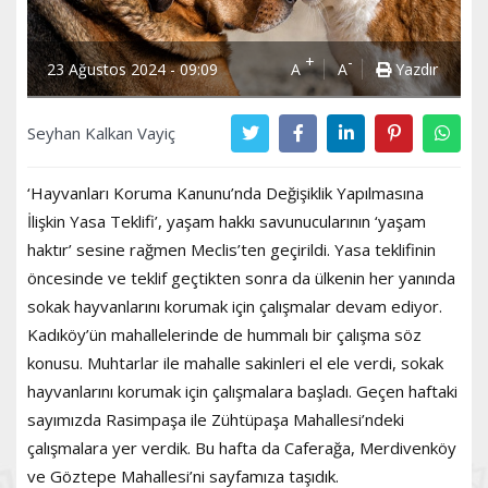
+
-
23 Ağustos 2024 - 09:09
A
A
Yazdır
Seyhan Kalkan Vayiç
‘Hayvanları Koruma Kanunu’nda Değişiklik Yapılmasına
İlişkin Yasa Teklifi’, yaşam hakkı savunucularının ‘yaşam
haktır’ sesine rağmen Meclis’ten geçirildi. Yasa teklifinin
öncesinde ve teklif geçtikten sonra da ülkenin her yanında
sokak hayvanlarını korumak için çalışmalar devam ediyor.
Kadıköy’ün mahallelerinde de hummalı bir çalışma söz
konusu. Muhtarlar ile mahalle sakinleri el ele verdi, sokak
hayvanlarını korumak için çalışmalara başladı. Geçen haftaki
sayımızda Rasimpaşa ile Zühtüpaşa Mahallesi’ndeki
çalışmalara yer verdik. Bu hafta da Caferağa, Merdivenköy
ve Göztepe Mahallesi’ni sayfamıza taşıdık.