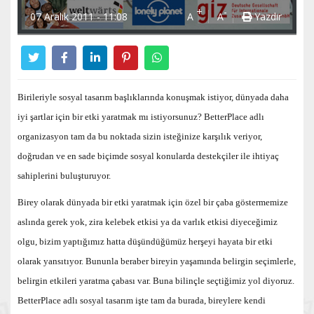
+
-
07 Aralık 2011 - 11:08
A
A
Yazdır
Birileriyle sosyal tasarım başlıklarında konuşmak istiyor, dünyada daha
iyi şartlar için bir etki yaratmak mı istiyorsunuz? BetterPlace adlı
organizasyon tam da bu noktada sizin isteğinize karşılık veriyor,
doğrudan ve en sade biçimde sosyal konularda destekçiler ile ihtiyaç
sahiplerini buluşturuyor.
Birey olarak dünyada bir etki yaratmak için özel bir çaba göstermemize
aslında gerek yok, zira kelebek etkisi ya da varlık etkisi diyeceğimiz
olgu, bizim yaptığımız hatta düşündüğümüz herşeyi hayata bir etki
olarak yansıtıyor. Bununla beraber bireyin yaşamında belirgin seçimlerle,
belirgin etkileri yaratma çabası var. Buna bilinçle seçtiğimiz yol diyoruz.
BetterPlace adlı sosyal tasarım işte tam da burada, bireylere kendi