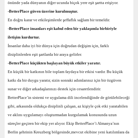
önünde yada dünyanın diğer ucunda biçok yere eşit şartta erişiyor.
-BetterPlace güven üzerine kurulmuştur.
En doğru karar ve etkileşimlerde şeffaflık sağlam bir temeldir.
-BetterPlace insanları eşit kabul eden bir yaklaşımla birbiriyle
iletişim kurdurtur.
İnsanlar daha iyi bir dünya için doğrudan değişim için, farklı
disiplinlerden eşit şartlarda bir araya gelirler.
-BetterPlace küçükten başlayan büyük etkiler yaratır.
En küçük bir katkının bile toplam faydaya bir etkisi vardır. Bu küçük
katkı da bir duygu yaratır, sizin sonraki adımlarınız için bir özgüven
sunar ve diğer arkadaşlarınızı destek için cesaretlendirir.
BetterPlace’in sistemi ve uygulama dili incelendiğinde de görülebileceği
gibi, arkasında oldukça disiplinli çalışan, az kişiyle çok etki yaratabilen
ve aklını uygulamayı oluşturmadan kurgulamak konusunda uzun
süreçler geçiren bir ekip yer alıyor. Ekip BetterPlace’i Almanya’nın
Berlin şehrinin Kreuzberg bölgesinde,mevcut ekibine yeni katılımlara da