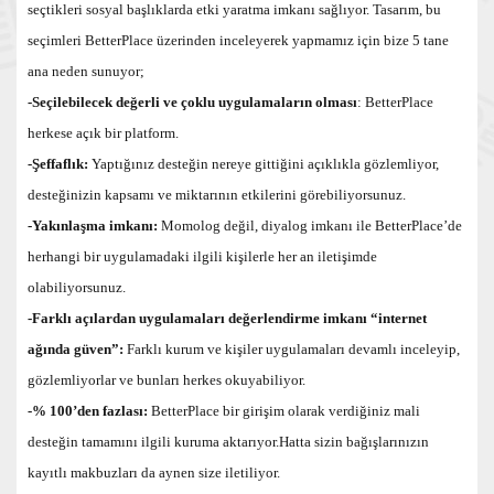
seçtikleri sosyal başlıklarda etki yaratma imkanı sağlıyor. Tasarım, bu
seçimleri BetterPlace üzerinden inceleyerek yapmamız için bize 5 tane
ana neden sunuyor;
-Seçilebilecek değerli ve çoklu uygulamaların olması
: BetterPlace
herkese açık bir platform.
-Şeffaflık:
Yaptığınız desteğin nereye gittiğini açıklıkla gözlemliyor,
desteğinizin kapsamı ve miktarının etkilerini görebiliyorsunuz.
-Yakınlaşma imkanı:
Momolog değil, diyalog imkanı ile BetterPlace’de
herhangi bir uygulamadaki ilgili kişilerle her an iletişimde
olabiliyorsunuz.
-Farklı açılardan uygulamaları değerlendirme imkanı “internet
ağında güven”:
Farklı kurum ve kişiler uygulamaları devamlı inceleyip,
gözlemliyorlar ve bunları herkes okuyabiliyor.
-% 100’den fazlası:
BetterPlace bir girişim olarak verdiğiniz mali
desteğin tamamını ilgili kuruma aktarıyor.Hatta sizin bağışlarınızın
kayıtlı makbuzları da aynen size iletiliyor.