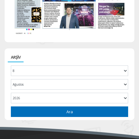
ARŞİV
Ara