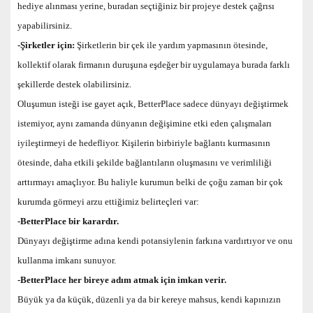
hediye alınması yerine, buradan seçtiğiniz bir projeye destek çağrısı
yapabilirsiniz.
-Şirketler için:
Şirketlerin bir çek ile yardım yapmasının ötesinde,
kollektif olarak firmanın duruşuna eşdeğer bir uygulamaya burada farklı
şekillerde destek olabilirsiniz.
Oluşumun isteği ise gayet açık, BetterPlace sadece dünyayı değiştirmek
istemiyor, aynı zamanda dünyanın değişimine etki eden çalışmaları
iyileştirmeyi de hedefliyor. Kişilerin birbiriyle bağlantı kurmasının
ötesinde, daha etkili şekilde bağlantıların oluşmasını ve verimliliği
arttırmayı amaçlıyor. Bu haliyle kurumun belki de çoğu zaman bir çok
kurumda görmeyi arzu ettiğimiz belirteçleri var:
-BetterPlace bir karardır.
Dünyayı değiştirme adına kendi potansiylenin farkına vardırtıyor ve onu
kullanma imkanı sunuyor.
-BetterPlace her bireye adım atmak için imkan verir.
Büyük ya da küçük, düzenli ya da bir kereye mahsus, kendi kapınızın