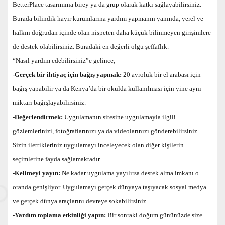
BetterPlace tasarımına birey ya da grup olarak katkı sağlayabilirsiniz.
Burada bilindik hayır kurumlarına yardım yapmanın yanında, yerel ve
halkın doğrudan içinde olan nispeten daha küçük bilinmeyen girişimlere
de destek olabilirsiniz. Buradaki en değerli olgu şeffaflık.
“Nasıl yardım edebilirsiniz”e gelince;
-Gerçek bir ihtiyaç için bağış yapmak:
20 avroluk bir el arabası için
bağış yapabilir ya da Kenya’da bir okulda kullanılması için yine aynı
miktarı bağışlayabilirsiniz.
-Değerlendirmek:
Uygulamanın sitesine uygulamayla ilgili
gözlemlerinizi, fotoğraflarınızı ya da videolarınızı gönderebilirsiniz.
Sizin ilettikleriniz uygulamayı inceleyecek olan diğer kişilerin
seçimlerine fayda sağlamaktadır.
-Kelimeyi yayın:
Ne kadar uygulama yayılırsa destek alma imkanı o
oranda genişliyor. Uygulamayı gerçek dünyaya taşıyacak sosyal medya
ve gerçek dünya araçlarını devreye sokabilirsiniz.
-Yardım toplama etkinliği yapın:
Bir sonraki doğum gününüzde size