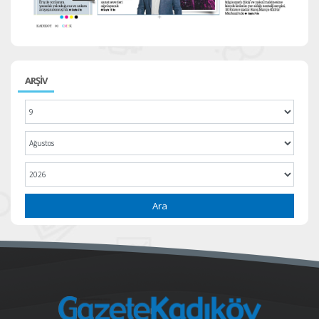
ARŞİV
Ara