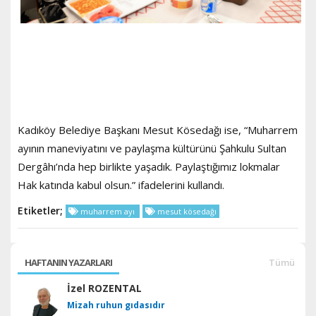
Kadıköy Belediye Başkanı Mesut Kösedağı ise, “Muharrem
ayının maneviyatını ve paylaşma kültürünü Şahkulu Sultan
Dergâhı’nda hep birlikte yaşadık. Paylaştığımız lokmalar
Hak katında kabul olsun.” ifadelerini kullandı.
Etiketler;
muharrem ayı
mesut kösedağı
HAFTANIN YAZARLARI
Tümü
İzel ROZENTAL
Mizah ruhun gıdasıdır