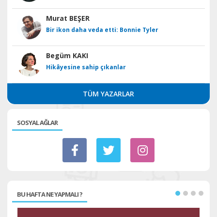
Murat BEŞER
Bir ikon daha veda etti: Bonnie Tyler
Begüm KAKI
Hikâyesine sahip çıkanlar
TÜM YAZARLAR
SOSYAL AĞLAR
BU HAFTA NE YAPMALI ?