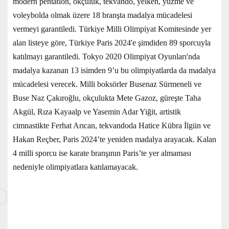
modern pentatlon, okçuluk, tekvando, yelken, yüzme ve
voleybolda olmak üzere 18 branşta madalya mücadelesi
vermeyi garantiledi. Türkiye Milli Olimpiyat Komitesinde yer
alan listeye göre, Türkiye Paris 2024'e şimdiden 89 sporcuyla
katılmayı garantiledi. Tokyo 2020 Olimpiyat Oyunları'nda
madalya kazanan 13 isimden 9’u bu olimpiyatlarda da madalya
mücadelesi verecek. Milli boksörler Busenaz Sürmeneli ve
Buse Naz Çakıroğlu, okçulukta Mete Gazoz, güreşte Taha
Akgül, Rıza Kayaalp ve Yasemin Adar Yiğit, artistik
cimnastikte Ferhat Arıcan, tekvandoda Hatice Kübra İlgün ve
Hakan Reçber, Paris 2024’te yeniden madalya arayacak. Kalan
4 milli sporcu ise karate branşının Paris’te yer almaması
nedeniyle olimpiyatlara katılamayacak.