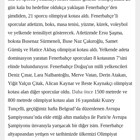
gün kala bu hedefine oldukça yaklaşan Fenerbahçe’den
şimdiden, 21 sporcu olimpiyat kotası aldı. Fenerbahçe’li
sporcular atletizm, boks, masa tenisi, yüzme, kürek, voleybol
ve yelkende temsiliyet gösterecek. Atletizmde Ersu Şaşma,
boksta Busenaz Sürmeneli, Buse Naz Çakıroğlu, Samet
Gümüş ve Hatice Akbaş olimpiyat kotası aldı. Yelkende adeta
dominasyon yaratan Fenerbahçe sporcuları 8 kotasının 7’sini
elinde bulunduruyor. Fenerbahçe Doğuş'un milli yelkencileri
Deniz Çınar, Lara Nalbantoğlu, Merve Vatan, Derin Atakan,
Yiğit Yalçın Çitak, Alican Kaynar ve Beste Kaynakçı olimpiyat
kotası alan diğer sporcular oldu.
Daha önce
1500 metrede ve
800 metrede olimpiyat kotası alan 16 yaşındaki Kuzey
Tunçelli, geçtiğimiz hafta Belgrad’da düzenlenen Avrupa
Şampiyonası’nda elde ettiği altın madalya ile Paris'te Avrupa
Şampiyonu ünvanıyla yarışacak bir diğer isim
.
Fenerbahçe
altyapısından yetişen ve tarihimizde ülkemizi Olimpiyat