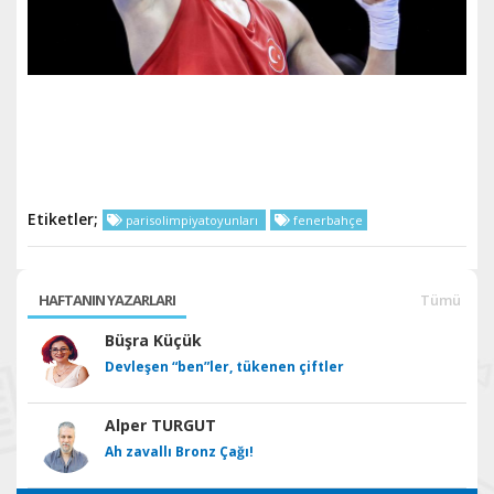
Etiketler;
parisolimpiyatoyunları
fenerbahçe
HAFTANIN YAZARLARI
Tümü
Büşra Küçük
Devleşen “ben”ler, tükenen çiftler
Alper TURGUT
Ah zavallı Bronz Çağı!