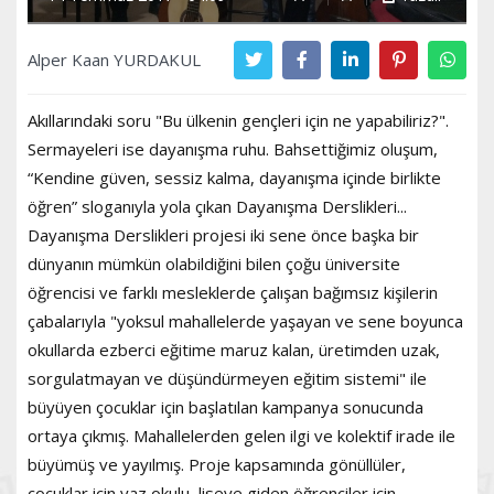
Alper Kaan YURDAKUL
Akıllarındaki soru "Bu ülkenin gençleri için ne yapabiliriz?".
Sermayeleri ise dayanışma ruhu. Bahsettiğimiz oluşum,
“Kendine güven, sessiz kalma, dayanışma içinde birlikte
öğren” sloganıyla yola çıkan Dayanışma Derslikleri...
Dayanışma Derslikleri projesi iki sene önce başka bir
dünyanın mümkün olabildiğini bilen çoğu üniversite
öğrencisi ve farklı mesleklerde çalışan bağımsız kişilerin
çabalarıyla "yoksul mahallelerde yaşayan ve sene boyunca
okullarda ezberci eğitime maruz kalan, üretimden uzak,
sorgulatmayan ve düşündürmeyen eğitim sistemi" ile
büyüyen çocuklar için başlatılan kampanya sonucunda
ortaya çıkmış. Mahallelerden gelen ilgi ve kolektif irade ile
büyümüş ve yayılmış. Proje kapsamında gönüllüler,
çocuklar için yaz okulu, liseye giden öğrenciler için