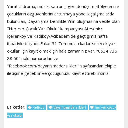
Yaratıcı drama, müzik, satranç, geri dönüşüm atölyeleri ile
çocukların özgüvenlerini arttırmaya yönelik çalışmalarda
bulunulan, Dayanışma Derslikleri'nin oluşmasına vesile olan
"Her Yer Çocuk Yaz Okulu" kampanyası Ateşehir/
İçerenköy ve Kadıköy/Acıbadem'de geçtiğimiz hafta
itibariyle başladı. Fakat 31 Temmuz'a kadar sürecek yaz
okulları için kayıt olmak için hala zamanınız var. "0534 736
88 60" nolu numaradan ve
"facebook.com/dayanismaderslikleri" sayfasından ekiple
iletişime geçebilir ve çocuğunuzu kayıt ettirebilirsiniz.
Etiketler;
kadikoy
dayanışma derslikleri
her yer çocuk
yaz okulu