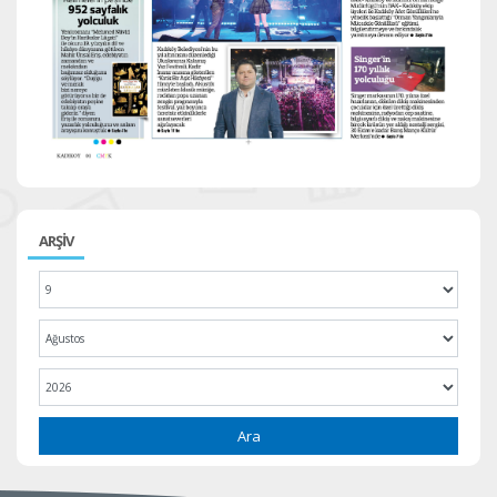
ARŞİV
Ara