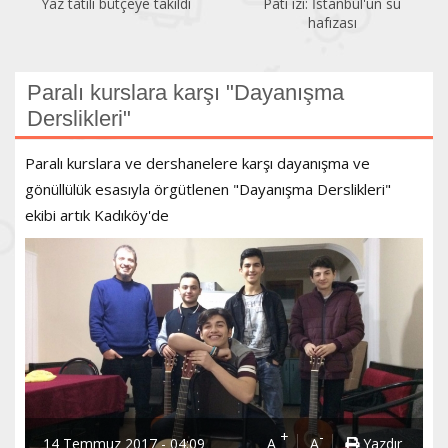
Yaz tatili bütçeye takıldı
Pati izi: İstanbul'un su
hafızası
Paralı kurslara karşı "Dayanışma
Derslikleri"
Paralı kurslara ve dershanelere karşı dayanışma ve
gönüllülük esasıyla örgütlenen "Dayanışma Derslikleri"
ekibi artık Kadıköy'de
+
-
14 Temmuz 2017 - 04:09
A
A
Yazdır