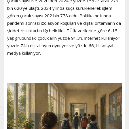
çocuk sayısı ise 2020’den 2024’e yüzde 156 artarak 279
bin 620’ye ulaştı. 2024 yılında suça sürüklenerek işlem
gören çocuk sayısı 202 bin 778 oldu. Politika notunda
pandemi sonrası izolasyon koşulları ve dijital ortamların da
şiddet riskini artırdığı belirtildi. TÜİK verilerine göre 6-15
yaş grubundaki çocukların yüzde 91,3’ü internet kullanıyor,
yüzde 74’ü dijital oyun oynuyor ve yüzde 66,1’i sosyal
medya kullanıyor.