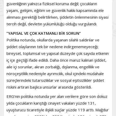
güvenliğinin yalnızca fiziksel koruma değil; çocukların
yaşam, gelişim, eğitim ve güvenlik hakkı kapsamında ele
alınması gerektiği belirtilirken, şiddetin önlenmesinin siyasi
tercih değil, devletin yükümlülüğü olduğu vurgulandı.
“YAPISAL VE ÇOK KATMANLI BİR SORUN”
Politika notunda, okullarda yaşanan silahlı saldırılar ve
şiddet olaylarının tek bir nedene indirgenemeyeceği;
bireysel, toplumsal ve yapısal düzeyde çok sayıda etkenin
iç içe geçtiği ifade edildi. Daha önce maruz kalınan şiddet,
aile içi sorunlar, akran zorbalığı, dışlanma, engellilik ve
nöroçeşitlilik nedeniyle ayrımcılık, okul içindeki müdahale
süreçlerindeki tutarsızlıklar ve sosyal eşitsizlikler şiddet
riskini artıran başlıca unsurlar arasında gösterildi.
ERG’nin politika notunda yer alan verilere göre son dokuz
yılda çocukların karıştığı cinayet vakaları yüzde 131,
uyuşturucu ticaretiyle ilişkili suçlar yüzde 119 arttı. Mağdur