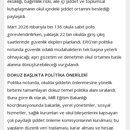
eksikliği, bağımlılık riski, aile içi şiddet ve toplumsal
kutuplaşmanın okul içindeki şiddet ortamını beslediği
paylaşıldı.
Mart 2026 itibarıyla bin 136 okula sabit polis
görevlendirilirken, yaklaşık 22 bin okulda giriş-çıkış
saatlerinde güvenlik ekipleri planlandı. ERG’nin politika
notunda güvenlik odaklı müdahalelerin tek başına yeterli
olmayacağı; aşırı gözetim ve denetimin okul ortamını baskı
alanına dönüştürebileceği vurgulandı.
DOKUZ BAŞLIKTA POLİTİKA ÖNERİLERİ
Politika notunda, okulda şiddetin önlenmesine yönelik
birbirini tamamlayan dokuz temel politika alanı sıralandı.
Buna göre ilk olarak, Millî Eğitim Bakanlığı
koordinasyonunda bakanlık, yerel yönetimler, sosyal
hizmetler, sağlık kurumları ve okul bileşenlerini kapsayan
çok paydaşlı şiddet önleme komisyonlarının kurulması; bu
yapıların düzenli veri toplaması, karar alması ve hesap