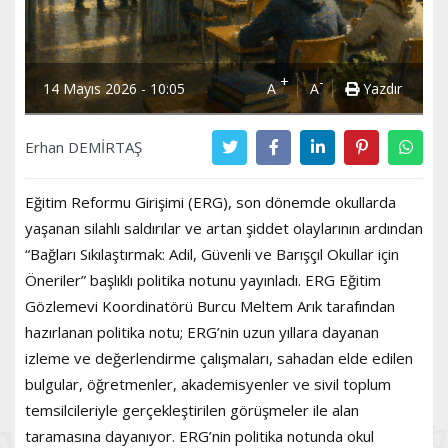
+
-
14 Mayıs 2026 - 10:05
A
A
Yazdır
Erhan DEMİRTAŞ
Eğitim Reformu Girişimi (ERG), son dönemde okullarda
yaşanan silahlı saldırılar ve artan şiddet olaylarının ardından
“Bağları Sıkılaştırmak: Adil, Güvenli ve Barışçıl Okullar için
Öneriler” başlıklı politika notunu yayınladı. ERG Eğitim
Gözlemevi Koordinatörü Burcu Meltem Arık tarafından
hazırlanan politika notu; ERG’nin uzun yıllara dayanan
izleme ve değerlendirme çalışmaları, sahadan elde edilen
bulgular, öğretmenler, akademisyenler ve sivil toplum
temsilcileriyle gerçekleştirilen görüşmeler ile alan
taramasına dayanıyor. ERG’nin politika notunda okul