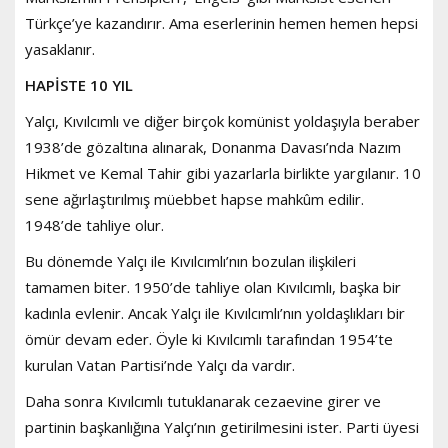
Türkçe’ye kazandırır. Ama eserlerinin hemen hemen hepsi
yasaklanır.
HAPİSTE 10 YIL
Yalçı, Kıvılcımlı ve diğer birçok komünist yoldaşıyla beraber
1938’de gözaltına alınarak, Donanma Davası’nda Nazım
Hikmet ve Kemal Tahir gibi yazarlarla birlikte yargılanır. 10
sene ağırlaştırılmış müebbet hapse mahkûm edilir.
1948’de tahliye olur.
Bu dönemde Yalçı ile Kıvılcımlı’nın bozulan ilişkileri
tamamen biter. 1950’de tahliye olan Kıvılcımlı, başka bir
kadınla evlenir. Ancak Yalçı ile Kıvılcımlı’nın yoldaşlıkları bir
ömür devam eder. Öyle ki Kıvılcımlı tarafından 1954’te
kurulan Vatan Partisi’nde Yalçı da vardır.
Daha sonra Kıvılcımlı tutuklanarak cezaevine girer ve
partinin başkanlığına Yalçı’nın getirilmesini ister. Parti üyesi