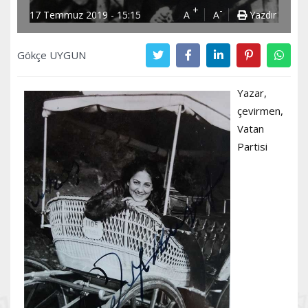
+
-
17 Temmuz 2019 - 15:15
A
A
Yazdır
Gökçe UYGUN
Yazar,
çevirmen,
Vatan
Partisi