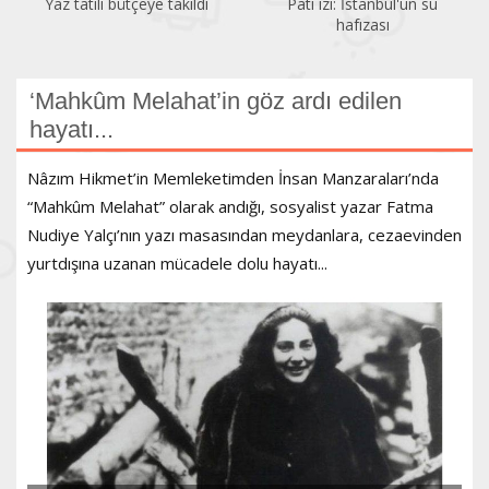
Pati izi: İstanbul'un su
Bir gezginin gözünden
hafızası
Kadıköy
‘Mahkûm Melahat’in göz ardı edilen
hayatı...
Nâzım Hikmet’in Memleketimden İnsan Manzaraları’nda
“Mahkûm Melahat” olarak andığı, sosyalist yazar Fatma
Nudiye Yalçı’nın yazı masasından meydanlara, cezaevinden
yurtdışına uzanan mücadele dolu hayatı...