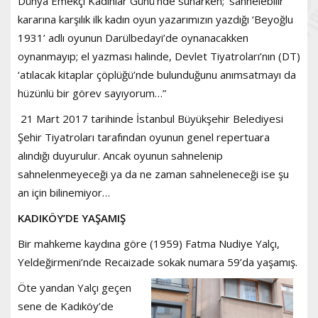
Dünya Emekçi Kadınlar Günü’nde sunarken; ‘sahnelebilir’
kararına karşılık ilk kadın oyun yazarımızın yazdığı ‘Beyoğlu
1931’ adlı oyunun Darülbedayi’de oynanacakken
oynanmayıp; el yazması halinde, Devlet Tiyatroları’nın (DT)
‘atılacak kitaplar çöplüğü’nde bulunduğunu anımsatmayı da
hüzünlü bir görev sayıyorum…”
21 Mart 2017 tarihinde İstanbul Büyükşehir Belediyesi
Şehir Tiyatroları tarafından oyunun genel repertuara
alındığı duyurulur. Ancak oyunun sahnelenip
sahnelenmeyeceği ya da ne zaman sahneleneceği ise şu
an için bilinemiyor…
KADIKÖY’DE YAŞAMIŞ
Bir mahkeme kaydına göre (1959) Fatma Nudiye Yalçı,
Yeldeğirmeni’nde Recaizade sokak numara 59’da yaşamış.
Öte yandan Yalçı geçen
sene de Kadıköy’de