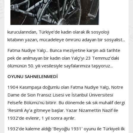
kurucularından, Türkiye’de kadın olarak ilk sosyoloji
kitabının yazarı, mücadeleye ömrünü adayan bir sosyalist...
Fatma Nudiye Yalçı... Bunca meziyetine karşın adı tarihte
pek de anılmayan bir kadın olan Yalçı’yı 23 Temmuz’daki
ölümünün 50. yılı vesilesiyle sayfalarımıza taşıyoruz...
OYUNU SAHNELENMEDİ
1904 Kasımpaşa doğumlu olan Fatma Nudiye Yalçı, Notre
Dame de Sion Fransız Lisesi ve İstanbul Üniversitesi
Felsefe Bölümü’nü bitirir. Bu dönemde sık sık muhalif dergi
‘Resimli Ay’a gitmeye başlar. Yazar Nizamettin Nazif ile
1932’de evlenir, 1 yıl sonra ayrılır.
1932’de kaleme aldığı ‘Beyoğlu 1931’ oyunu ile Türkiyeli ilk