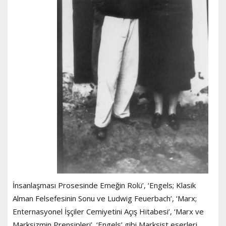
İnsanlaşması Prosesinde Emeğin Rolü’, ‘Engels; Klasik
Alman Felsefesinin Sonu ve Ludwig Feuerbach’, ‘Marx;
Enternasyonel İşçiler Cemiyetini Açış Hitabesi’, ‘Marx ve
Marksizmin Prensipleri’, ‘Engels’ gibi Marksist eserleri