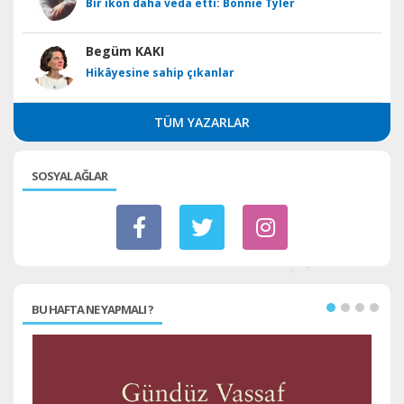
Bir ikon daha veda etti: Bonnie Tyler
Begüm KAKI
Hikâyesine sahip çıkanlar
TÜM YAZARLAR
SOSYAL AĞLAR
BU HAFTA NE YAPMALI ?