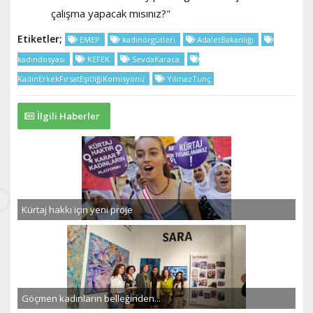
çalışma yapacak mısınız?"
Etiketler;
EMEP
kadınörgütleri
AdaletBakanlığı
kadındosyası
KEFEK
SevdaKaraca
KadınErkekFırsatEşitliğiKomisyonu
YılmazTunç
İlgili Haberler
Kürtaj hakkı için yeni proje
Göçmen kadınların belleğinden...