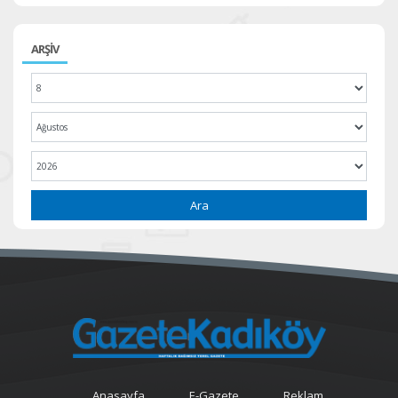
ARŞİV
Ara
Anasayfa
E-Gazete
Reklam