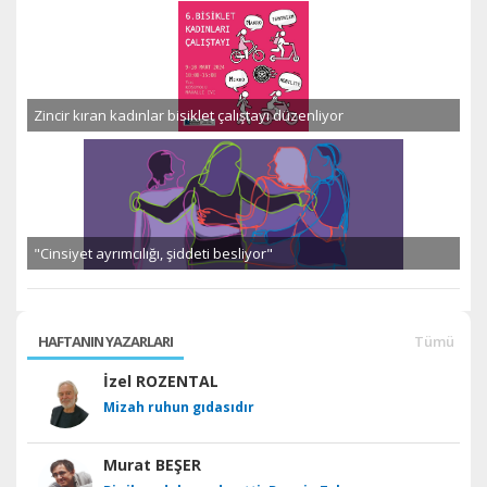
Zincir kıran kadınlar bisiklet çalıştayı düzenliyor
"Cinsiyet ayrımcılığı, şiddeti besliyor"
HAFTANIN YAZARLARI
Tümü
İzel ROZENTAL
Mizah ruhun gıdasıdır
Murat BEŞER