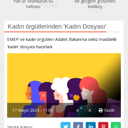
Pati izi: İstanbul'un su
Bir gezginin gözünden
hafızası
Kadıköy
Kadın örgütlerinden 'Kadın Dosyası'
EMEP ve kadın örgütleri Adalet Bakanı'na sekiz maddelik
'kadın' dosyası hazırladı
+
-
17 Mayıs 2024 - 11:05
A
A
Yazdır
Simge Kansu