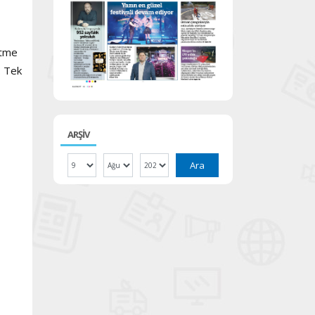
etme
. Tek
ARŞİV
Ara