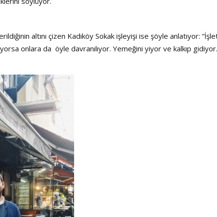
lerini söylüyor.
ldiğinin altını çizen Kadıköy Sokak işleyişi ise şöyle anlatıyor: “İşl
ılıyorsa onlara da öyle davranılıyor. Yemeğini yiyor ve kalkıp gidiyor