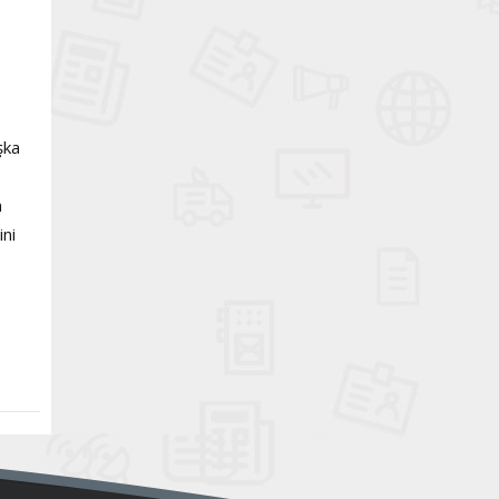
şka
a
ini