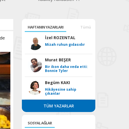
HAFTANIN YAZARLARI
Tümü
ede
İzel ROZENTAL
Mizah ruhun gıdasıdır
Murat BEŞER
Bir ikon daha veda etti:
Bonnie Tyler
Begüm KAKI
Hikâyesine sahip
çıkanlar
TÜM YAZARLAR
SOSYAL AĞLAR