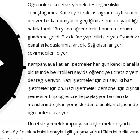
Öğrencilere ücretsiz yemek desteğine ilişkin
konuştuğumuz Kadıköy Sokak instagram sayfası adm
Haftanın Sinevizyonu
Haftanın Pusulası
benzer bir kampanyanın geçtiğimiz sene de yapıldığın
hatırlatarak “Bu yıl da öğrencilerin barınma sorunu
gündeme geldi. Biz de ‘ne yapabiliriz’ diye düşündük
esnaf arkadaşlarımızı aradık. Sağ olsunlar geri
çevirmediler” diyor.
Kampanyaya katılan işletmeler her gün kendi olanakla
ölçüsünde belirttikleri sayıda öğrenciye ücretsiz ye
desteği veriyor. Bazı işletmeler için bu sayı iki bazı
işletmeler için on. Bazı işletmeler personel için pişirdi
yemeği artırıp öğrencilerle paylaşıyor bazıları da
menülerinde çıkan yemeklerden olanakları ölçüsünde
öğrencilere ayırıyor.
Ücretsiz yemek kampanyasına işletmeler dışında
Kadıköy Sokak admini konuyla ilgili çalışma yürüttüklerini belki zam