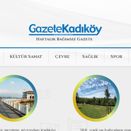
Kültür Sanat
Çevre
Sağlık
Spor
r gezginin gözünden Kadıköy
İBB, park ve bahçelere mey