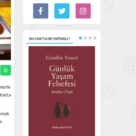
BU HAFTA NE YAPMALI ?
dır
klerle
 hatta
yemek
n