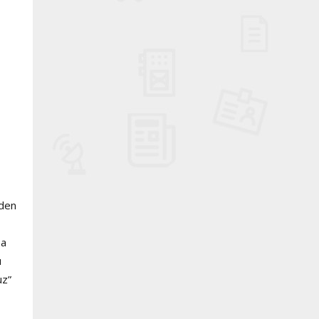
rden
ba
ı
uz”