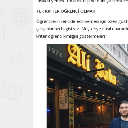
“askıda yemek” tarzı bir biçime dönüştürebilecek
TEK KRİTER ÖĞRENCİ OLMAK
Öğrencilerin rencide edilmemesi için özen gösteri
çalışanlarının bilgisi var. Müşteriye nasıl davran
kriter öğrenci kimliğini göstermeleri.”