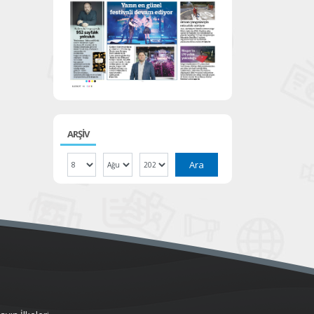
ARŞİV
Ara