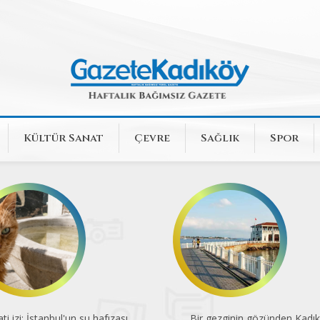
Kültür Sanat
Çevre
Sağlık
Spor
ti izi: İstanbul'un su hafızası
Bir gezginin gözünden Kadı