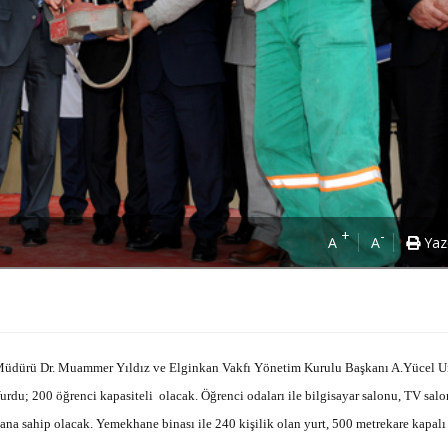
+
-
A
A
Yaz
 Müdürü Dr. Muammer Yıldız ve Elginkan Vakfı Yönetim Kurulu Başkanı A.Yücel U
rdu; 200 öğrenci kapasiteli olacak. Öğrenci odaları ile bilgisayar salonu, TV sal
lana sahip olacak. Yemekhane binası ile 240 kişilik olan yurt, 500 metrekare kapalı