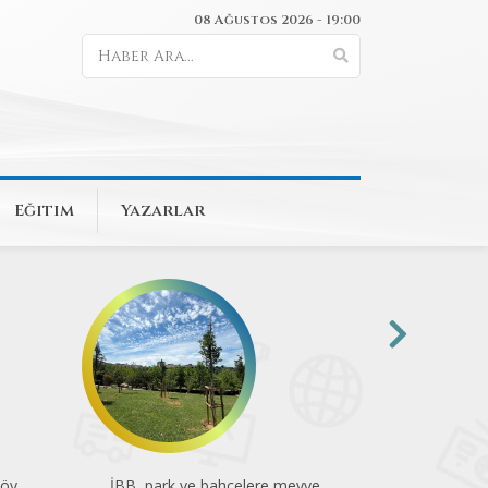
08 Ağustos 2026 - 19:00
Eğitim
Yazarlar
köy
İBB, park ve bahçelere meyve
Kadıkö