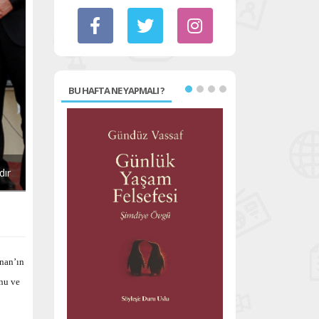
BU HAFTA NE YAPMALI ?
dır
nan’ın
onu ve