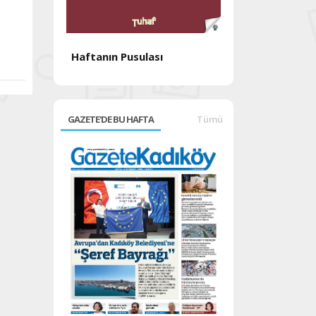
Haftanın Pusulası
Haftanın Pusul
GAZETE'DE BU HAFTA
Tümü