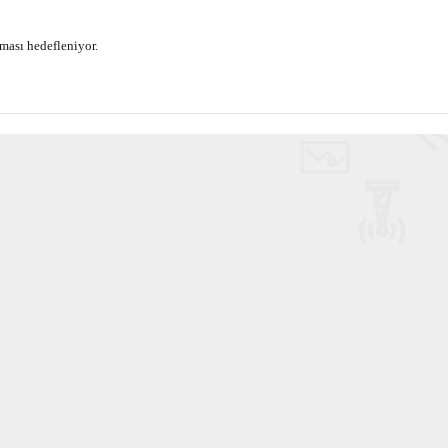
ması hedefleniyor.
Haftanın Sinevizyonu
Haftanın Pusulası