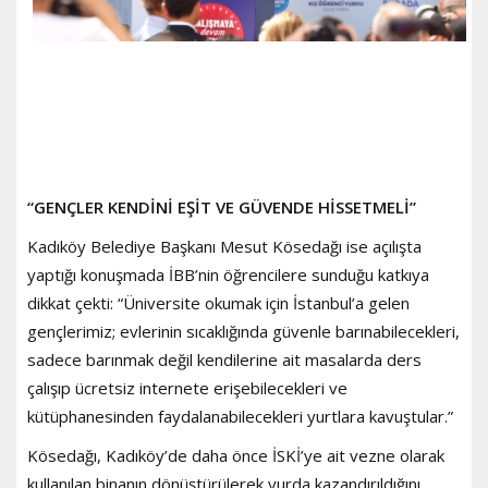
“GENÇLER KENDİNİ EŞİT VE GÜVENDE HİSSETMELİ”
Kadıköy Belediye Başkanı Mesut Kösedağı ise açılışta
yaptığı konuşmada İBB’nin öğrencilere sunduğu katkıya
dikkat çekti: “Üniversite okumak için İstanbul’a gelen
gençlerimiz; evlerinin sıcaklığında güvenle barınabilecekleri,
sadece barınmak değil kendilerine ait masalarda ders
çalışıp ücretsiz internete erişebilecekleri ve
kütüphanesinden faydalanabilecekleri yurtlara kavuştular.”
Kösedağı, Kadıköy’de daha önce İSKİ’ye ait vezne olarak
kullanılan binanın dönüştürülerek yurda kazandırıldığını