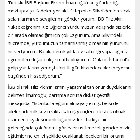
Tutuklu İBB Başkanı Ekrem İmamoğlu’nun gönderdiği
mektupta şu ifadeler yer aldı: “Hepinize Silivri’den en sıcak
selamlarımı ve sevgilerimi gönderiyorum. İBB Filiz Akın
Yükseköğrenim Kız Öğrenci Yurdu’muzun açılışında sizlerle
bir arada olamadığım için çok üzgünüm. Ama Silivri’deki
hücremde, yurdumuzun tamamlanmış olmasının gururunu
hissediyorum. Bu akademik yılda ev sahipliği yapacağımız
öğrencileri düşündükçe mutlu oluyorum. Onların İstanbul’a
gelip yurtlarına yerleştikleri ilk gün hissedecekleri heyecanı
bugünden hissediyorum.”
İBB olarak Filiz Akın’ın ismini yaşatmaktan onur duyduklarını
belirten İmamoğlu, barınma soruna dikkat çektiği
mesajında “İstanbul’a eğitim almaya gelmiş, belki de
ailelerinden ilk kez uzakta kalmış gençlere destek olmak,
bizim en büyük sorumluluğumuzdur. Türkiye’nin
geleceğinde çok önemli görevler üstlenecek gençlerimizin,
eğitimlerine en iyi şekilde odaklanabilecekleri bir ortamı