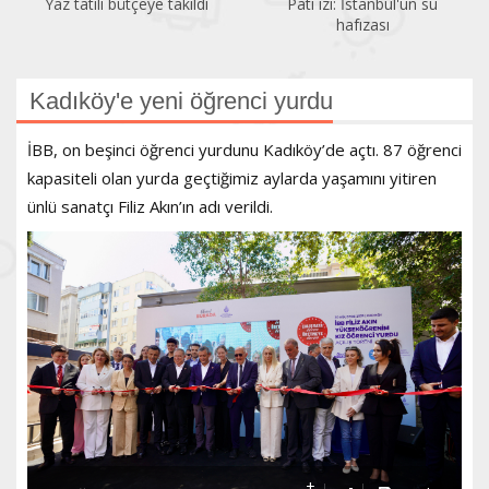
Pati izi: İstanbul'un su
Bir gezginin gözünden
hafızası
Kadıköy
Kadıköy'e yeni öğrenci yurdu
İBB, on beşinci öğrenci yurdunu Kadıköy’de açtı. 87 öğrenci
kapasiteli olan yurda geçtiğimiz aylarda yaşamını yitiren
ünlü sanatçı Filiz Akın’ın adı verildi.
+
-