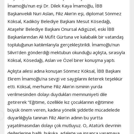
İmamoğlu’nun eşi Dr. Dilek Kaya İmamoğlu, İBB
Başkanvekili Nuri Aslan, Filiz Akın’ın eşi, diplomat Sönmez
Köksal, Kadıköy Belediye Başkanı Mesut Kösedağı,
Ataşehir Belediye Başkanı Onursal Adıgüzel, eski İBB
Başkanlarından Ali Müfit Gürtuna ve kalabalık bir vatandaş
topluluğunun katılımlarıyla gerçekleştirildi. İmamoğlu’nun
Silivri’den gönderdiği mektubun okunduğu açılışta, sırasıyla
Köksal, Kösedağı, Aslan ve Özel birer konuşma yaptı.
Açılışta ailesi adına konuşan Sönmez Köksal, İBB Başkanı
Ekrem İmamoğlu’na sevgi ve saygılarını ileterek teşekkür
etti. Köksal, merhume Filiz Akın’ın isminin yurda
verilmesinden dolayı duydukları memnuniyeti dile
getirerek “Eğitime, özellikle kız çocuklarının eğitimine
büyük önem veren, kadına yönelik şiddetle mücadelede
duyarlılığıyla tanınan Filiz Akın’ın adının bu yurtta
yaşatılmasından dolayı çok mutluyuz. O, Atatürk devrinin
değerlerine bağlı, hukuka, adalete ve insanca yaşamaya