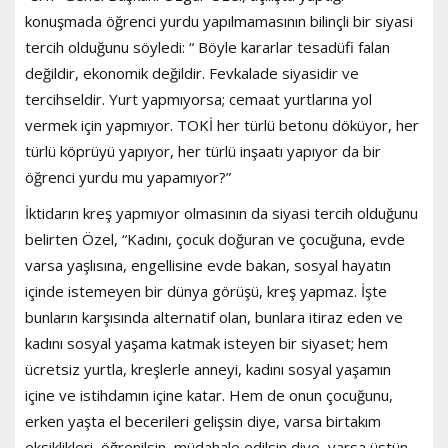
konuşmada öğrenci yurdu yapılmamasının bilinçli bir siyasi
tercih olduğunu söyledi: “ Böyle kararlar tesadüfi falan
değildir, ekonomik değildir. Fevkalade siyasidir ve
tercihseldir. Yurt yapmıyorsa; cemaat yurtlarına yol
vermek için yapmıyor. TOKİ her türlü betonu döküyor, her
türlü köprüyü yapıyor, her türlü inşaatı yapıyor da bir
öğrenci yurdu mu yapamıyor?”
İktidarın kreş yapmıyor olmasının da siyasi tercih olduğunu
belirten Özel, “Kadını, çocuk doğuran ve çocuğuna, evde
varsa yaşlısına, engellisine evde bakan, sosyal hayatın
içinde istemeyen bir dünya görüşü, kreş yapmaz. İşte
bunların karşısında alternatif olan, bunlara itiraz eden ve
kadını sosyal yaşama katmak isteyen bir siyaset; hem
ücretsiz yurtla, kreşlerle anneyi, kadını sosyal yaşamın
içine ve istihdamın içine katar. Hem de onun çocuğunu,
erken yaşta el becerileri gelişsin diye, varsa birtakım
eksiklikleri, öğrenilsin, müdahale edilsin diye, varsa üstün