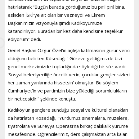
hatırlatarak “Bugün burada gördüğünüz bu pırıl pırıl bina,
eskiden İSKİ’ye ait olan bir vezneydi ve Ekrem
Başkanımızın vizyonuyla şimdi Kadıköyümüze
kazandırılıyor. Buradan bir kez daha kendisine teşekkür
ediyorum” dedi.
Genel Başkan Özgür Özel’in açılışa katılmasının gurur verici
olduğunu belirten Kösedağı “ Göreve geldiğimizde bizi
genel merkezimizde topladığında söylediği bir söz vardı:
‘Sosyal belediyeciliğe öncelik verin, çocuklar gençler sizleri
her zaman yanlarında hissetsin’ olmuştur. Bu söylem
Cumhuriyet’in ve partimizin bize yüklediği sorumlulukların
bir neticesidir.” şeklinde konuştu.
Kadıköy’ün gençlere sunduğu sosyal ve kültürel olanakları
da hatırlatan Kösedağı, “Yurdumuz sinemalara, müzelere,
tiyatrolara ve Süreyya Operası’na birkaç dakikalık yürüme
mesafesinde. Öğrencilerimiz, ders çalışmaktan arta kalan