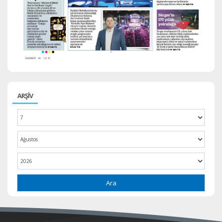
ARŞİV
Ara