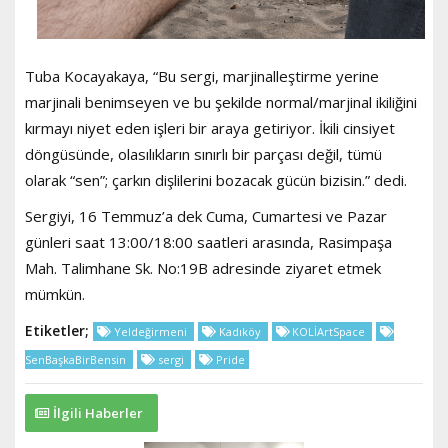
Tuba Kocayakaya, “Bu sergi, marjinalleştirme yerine
marjinali benimseyen ve bu şekilde normal/marjinal ikiliğini
kırmayı niyet eden işleri bir araya getiriyor. İkili cinsiyet
döngüsünde, olasılıkların sınırlı bir parçası değil, tümü
olarak “sen”; çarkın dişlilerini bozacak gücün bizisin.” dedi.
Sergiyi, 16 Temmuz’a dek Cuma, Cumartesi ve Pazar
günleri saat 13:00/18:00 saatleri arasında, Rasimpaşa
Mah. Talimhane Sk. No:19B adresinde ziyaret etmek
mümkün.
Etiketler;
Yeldeğirmeni
Kadıköy
KOLİArtSpace
SenBaşkaBirBensin
sergi
Pride
İlgili Haberler