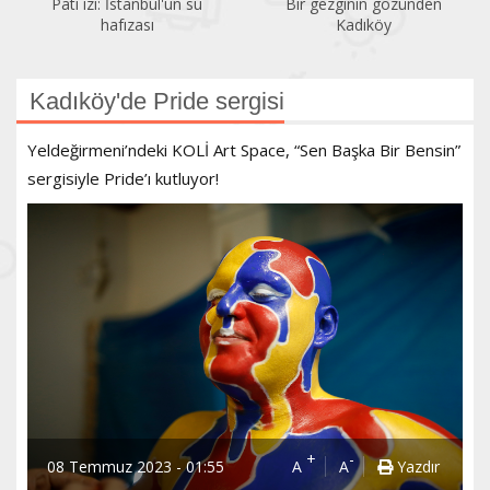
Pati izi: İstanbul'un su
Bir gezginin gözünden
hafızası
Kadıköy
Kadıköy'de Pride sergisi
Yeldeğirmeni’ndeki KOLİ Art Space, “Sen Başka Bir Bensin”
sergisiyle Pride’ı kutluyor!
+
-
08 Temmuz 2023 - 01:55
A
A
Yazdır