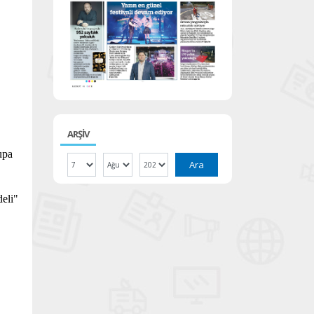
ARŞİV
upa
Ara
eli"