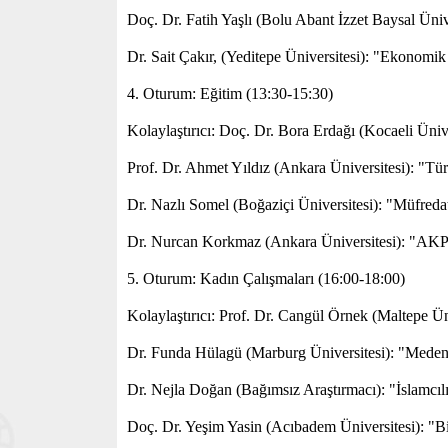
Doç. Dr. Fatih Yaşlı (Bolu Abant İzzet Baysal Üni
Dr. Sait Çakır, (Yeditepe Üniversitesi): "Ekonomik
4. Oturum: Eğitim (13:30-15:30)
Kolaylaştırıcı: Doç. Dr. Bora Erdağı (Kocaeli Ünive
Prof. Dr. Ahmet Yıldız (Ankara Üniversitesi): "T
Dr. Nazlı Somel (Boğaziçi Üniversitesi): "Müfreda
Dr. Nurcan Korkmaz (Ankara Üniversitesi): "AKP'n
5. Oturum: Kadın Çalışmaları (16:00-18:00)
Kolaylaştırıcı: Prof. Dr. Cangül Örnek (Maltepe Ün
Dr. Funda Hülagü (Marburg Üniversitesi): "Medeni 
Dr. Nejla Doğan (Bağımsız Araştırmacı): "İslamcı
Doç. Dr. Yeşim Yasin (Acıbadem Üniversitesi): "Bir