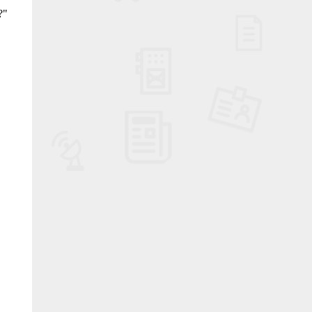
i?"
?
i