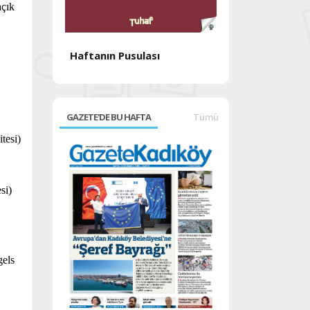
açık
Haftanın Pusulası
Haftanın Pusul
GAZETE'DE BU HAFTA
Tümü
tesi)
si)
gels