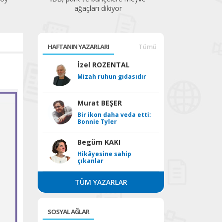
ağaçları dikiyor
HAFTANIN YAZARLARI
Tümü
İzel ROZENTAL
Mizah ruhun gıdasıdır
Murat BEŞER
Bir ikon daha veda etti:
Bonnie Tyler
Begüm KAKI
Hikâyesine sahip
çıkanlar
TÜM YAZARLAR
SOSYAL AĞLAR