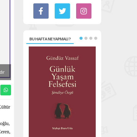
BU HAFTA NE YAPMALI ?
dır
Kültür
doğlu,
Zeren,