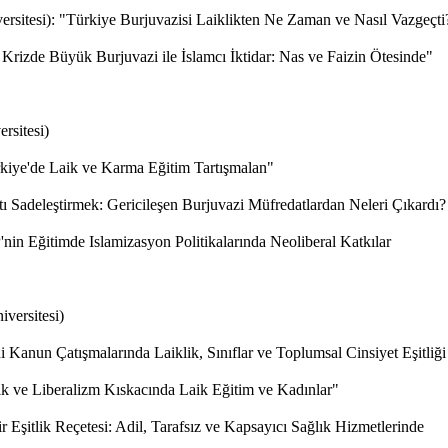
versitesi): "Türkiye Burjuvazisi Laiklikten Ne Zaman ve Nasıl Vazgeçt
 Krizde Büyük Burjuvazi ile İslamcı İktidar: Nas ve Faizin Ötesinde"
rsitesi)
ürkiye'de Laik ve Karma Eğitim Tartışmalan"
tı Sadeleştirmek: Gericileşen Burjuvazi Müfredatlardan Neleri Çıkardı
in Eğitimde Islamizasyon Politikalarında Neoliberal Katkılar
iversitesi)
Kanun Çatışmalarında Laiklik, Sınıflar ve Toplumsal Cinsiyet Eşitliğ
lık ve Liberalizm Kıskacında Laik Eğitim ve Kadınlar"
 Eşitlik Reçetesi: Adil, Tarafsız ve Kapsayıcı Sağlık Hizmetlerinde