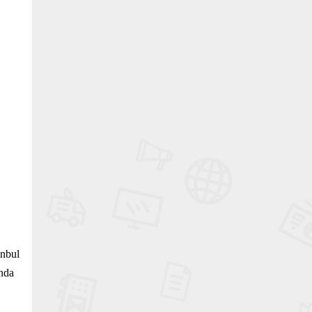
anbul
nda