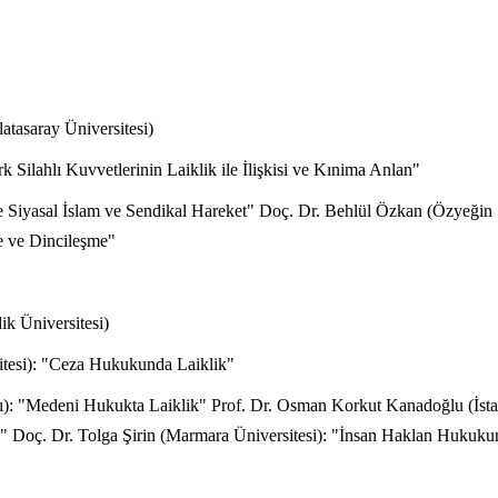
atasaray Üniversitesi)
k Silahlı Kuvvetlerinin Laiklik ile İlişkisi ve Kınima Anlan"
de Siyasal İslam ve Sendikal Hareket" Doç. Dr. Behlül Özkan (Özyeğin
e ve Dincileşme"
ik Üniversitesi)
sitesi): "Ceza Hukukunda Laiklik"
ı): "Medeni Hukukta Laiklik" Prof. Dr. Osman Korkut Kanadoğlu (İst
" Doç. Dr. Tolga Şirin (Marmara Üniversitesi): "İnsan Haklan Hukuku