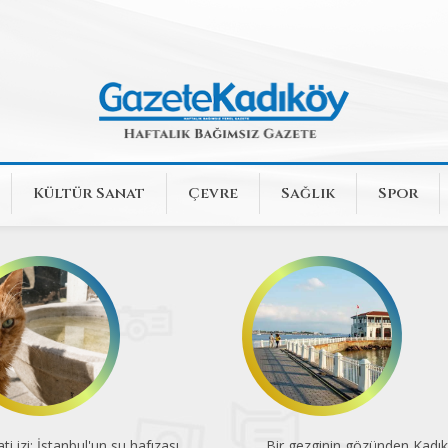
Kültür Sanat
Çevre
Sağlık
Spor
ti izi: İstanbul'un su hafızası
Bir gezginin gözünden Kadı