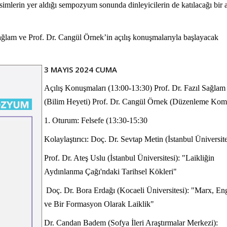
imlerin yer aldığı sempozyum sonunda dinleyicilerin de katılacağı bir 
Haftanın Sinevizyonu
Haftanın Pusulası
ğlam ve Prof. Dr. Cangül Örnek’in açılış konuşmalarıyla başlayacak
3 MAYIS 2024 CUMA
Açılış Konuşmaları (13:00-13:30) Prof. Dr. Fazıl Sağlam
(Bilim Heyeti) Prof. Dr. Cangül Örnek (Düzenleme Komi
1. Oturum: Felsefe (13:30-15:30
Kolaylaştırıcı: Doç. Dr. Sevtap Metin (İstanbul Üniversite
Prof. Dr. Ateş Uslu (İstanbul Üniversitesi): "Laikliğin
Aydınlanma Çağı'ndaki Tarihsel Kökleri"
Doç. Dr. Bora Erdağı (Kocaeli Üniversitesi): "Marx, En
ve Bir Formasyon Olarak Laiklik"
Dr. Candan Badem (Sofya İleri Araştırmalar Merkezi):