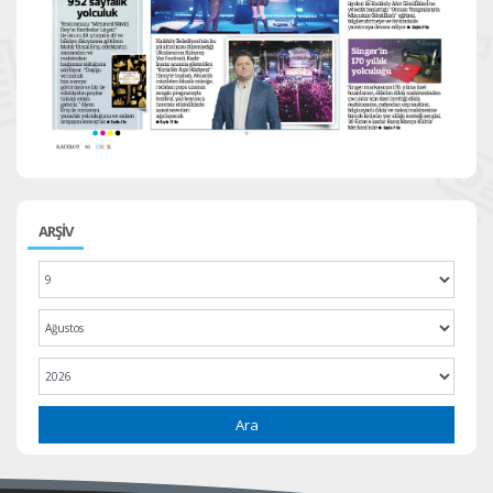
ARŞİV
Ara