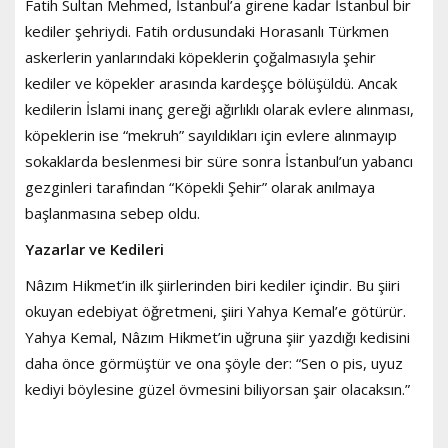
Fatih Sultan Mehmed, İstanbul’a girene kadar İstanbul bir
kediler şehriydi. Fatih ordusundaki Horasanlı Türkmen
askerlerin yanlarındaki köpeklerin çoğalmasıyla şehir
kediler ve köpekler arasında kardeşçe bölüşüldü. Ancak
kedilerin İslami inanç gereği ağırlıklı olarak evlere alınması,
köpeklerin ise “mekruh” sayıldıkları için evlere alınmayıp
sokaklarda beslenmesi bir süre sonra İstanbul’un yabancı
gezginleri tarafından “Köpekli Şehir” olarak anılmaya
başlanmasına sebep oldu.
Yazarlar ve Kedileri
Nâzım Hikmet’in ilk şiirlerinden biri kediler içindir. Bu şiiri
okuyan edebiyat öğretmeni, şiiri Yahya Kemal’e götürür.
Yahya Kemal, Nâzım Hikmet’in uğruna şiir yazdığı kedisini
daha önce görmüştür ve ona şöyle der: “Sen o pis, uyuz
kediyi böylesine güzel övmesini biliyorsan şair olacaksın.”