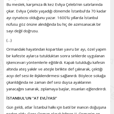
Bu meslek, karşımıza ilk kez Evliya Çelebi’nin satırlarında
çıkar. Evliya Çelebi yaşadığı dönemde İstanbul’da 70 kadar
ayı oynatıcısı olduğunu yazar. 1600’lü yıllarda İstanbul
nüfusu göz önüne alındığında bu hiç de azımsanacak bir
sayı değil doğrusu.
(…)
Ormandaki hayatından kopartılan yavru bir ayı, özel yapım
bir kafeste aylarca tutulduktan sonra sirklerde uygulanan
işkencevari yöntemlerle eğitilirdi. Kapalı tutulduğu kafesin
altında ateş yakılır ve ateşle birlikte def çalınarak, çektiği
acıyı def sesi ile ilişkilendirmesi sağlanırdı. Böylece sokağa
çıkarıldığında ne zaman def sesi duysa ayaklarının
yanacağını sanarak, zıplamaya başlar, insanları eğlendirirdi.
İSTANBUL’UN “AT EVLİYASI”
Gün geldi, atlar İstanbul halkı için batıl bir inancın doğuşuna
neden oldu. Genç Osman olarak bilinen II. Osman’ın en