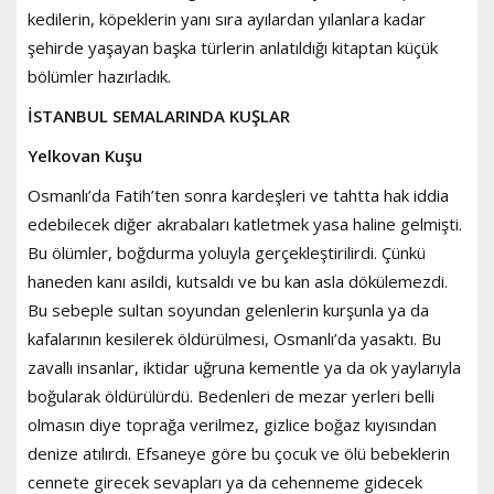
kedilerin, köpeklerin yanı sıra ayılardan yılanlara kadar
şehirde yaşayan başka türlerin anlatıldığı kitaptan küçük
bölümler hazırladık.
İSTANBUL SEMALARINDA KUŞLAR
Yelkovan Kuşu
Osmanlı’da Fatih’ten sonra kardeşleri ve tahtta hak iddia
edebilecek diğer akrabaları katletmek yasa haline gelmişti.
Bu ölümler, boğdurma yoluyla gerçekleştirilirdi. Çünkü
haneden kanı asildi, kutsaldı ve bu kan asla dökülemezdi.
Bu sebeple sultan soyundan gelenlerin kurşunla ya da
kafalarının kesilerek öldürülmesi, Osmanlı’da yasaktı. Bu
zavallı insanlar, iktidar uğruna kementle ya da ok yaylarıyla
boğularak öldürülürdü. Bedenleri de mezar yerleri belli
olmasın diye toprağa verilmez, gizlice boğaz kıyısından
denize atılırdı. Efsaneye göre bu çocuk ve ölü bebeklerin
cennete girecek sevapları ya da cehenneme gidecek