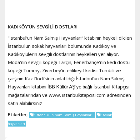
KADIKÖY’ÜN SEVGİLİ DOSTLARI
“İstanbul’un Nam Salmış Hayvanları” kitabının heykeli dikilen
İstanbul’un sokak hayvanları bölümünde Kadıköy ve
Kadıköylülerin sevgili dostlarının heykelleri yer alıyor.
Moda’nın sevgili köpeği Tarçın, Fenerbahçe’nin kedi dostu
köpeği Tommy, Ziverbey’in ehlikeyif kedisi Tombili ve
çarşının Kaz Rodi’sinin anlatıldığı İstanbul’un Nam Salmış
Hayvanları kitabını
İstanbul Kitapçısı
İBB Kültür AŞ’ye bağlı
mağazalarından ve www. istanbulkitapcisi.com adresinden
satın alabilirsiniz
Etiketler;
İstanbul’un Nam Salmış Hayvanları
sokak
hayvanları