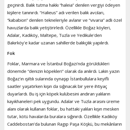
geçinirdi. Balık tutma hakkı “haleia” denilen vergiyi ödeyen
kişilere tanınırdı. “Halieus” adı verilen balık avcıları,
“kababion” denilen tekneleriyle avlanır ve “vivaria” adlı özel
havuzlarda balık yetiştirirledi. Özellikle Boğaz köyleri,
Adalar, Kadıköy, Maltepe, Tuzla ve Yedikule'den
Bakırköy’e kadar uzanan sahillerde balıkçılık yapılırdı.
Fok
Foklar, Marmara ve İstanbul Boğazı’nda görüldükleri
dönemde “denizin köpekleri” olarak da anılırdı. Lakin yazın
Boğaz’ın ışıltılı sularında oynaşıp İstanbullulara keyifli
saatler yaşatırken kışın da sığınacak bir yere ihtiyaç
duyarlardı. Bu iş için köpek kulübesini andıran yalıların
kayıkhaneleri pek uygundu. Adalar ve Tuzla arasını üreme
alanı olarak kullanan foklar, bu hattaki yalıları kışın mesken
tutar, kötü havalarda buralara sığınırdı. Özellikle Kadıköy
Caddebostan’da bulunan Ragıp Paşa Köşkü, bu mekânların