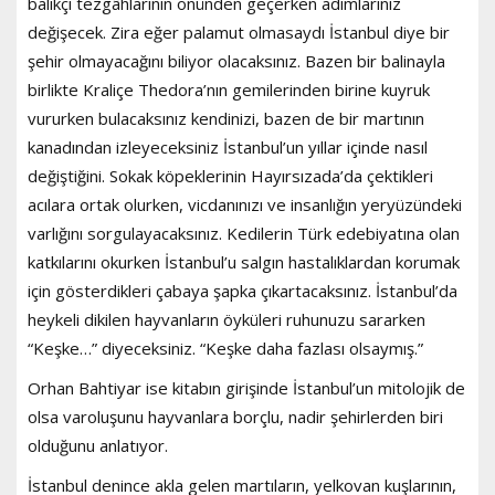
balıkçı tezgâhlarının önünden geçerken adımlarınız
değişecek. Zira eğer palamut olmasaydı İstanbul diye bir
şehir olmayacağını biliyor olacaksınız. Bazen bir balinayla
birlikte Kraliçe Thedora’nın gemilerinden birine kuyruk
vururken bulacaksınız kendinizi, bazen de bir martının
kanadından izleyeceksiniz İstanbul’un yıllar içinde nasıl
değiştiğini. Sokak köpeklerinin Hayırsızada’da çektikleri
acılara ortak olurken, vicdanınızı ve insanlığın yeryüzündeki
varlığını sorgulayacaksınız. Kedilerin Türk edebiyatına olan
katkılarını okurken İstanbul’u salgın hastalıklardan korumak
için gösterdikleri çabaya şapka çıkartacaksınız. İstanbul’da
heykeli dikilen hayvanların öyküleri ruhunuzu sararken
“Keşke…” diyeceksiniz. “Keşke daha fazlası olsaymış.”
Orhan Bahtiyar ise kitabın girişinde İstanbul’un mitolojik de
olsa varoluşunu hayvanlara borçlu, nadir şehirlerden biri
olduğunu anlatıyor.
İstanbul denince akla gelen martıların, yelkovan kuşlarının,