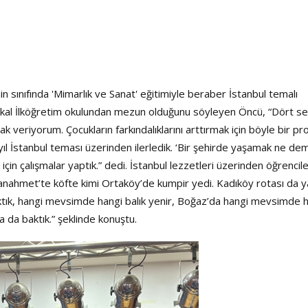
 sınıfında 'Mimarlık ve Sanat' eğitimiyle beraber İstanbul temalı
ekal İlköğretim okulundan mezun olduğunu söyleyen Öncü, “Dört se
ak veriyorum. Çocukların farkındalıklarını arttırmak için böyle bir pr
yıl İstanbul teması üzerinden ilerledik. ‘Bir şehirde yaşamak ne de
çin çalışmalar yaptık.” dedi. İstanbul lezzetleri üzerinden öğrencile
anahmet’te köfte kimi Ortaköy’de kumpir yedi. Kadıköy rotası da y
baktık, hangi mevsimde hangi balık yenir, Boğaz’da hangi mevsimde 
a da baktık.” şeklinde konuştu.