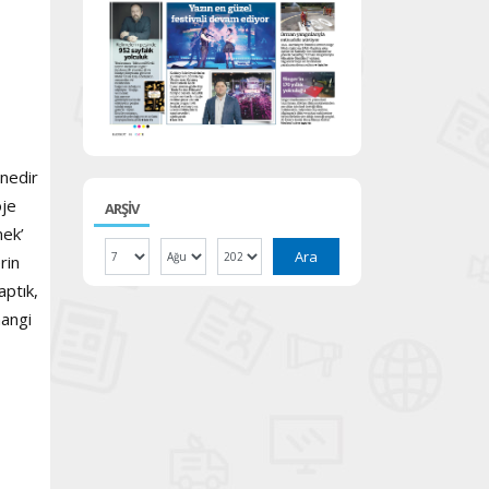
nedir
oje
ARŞİV
mek’
Ara
rin
aptık,
hangi