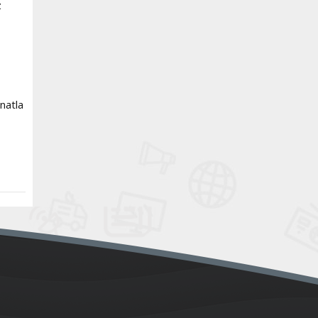
z
natla