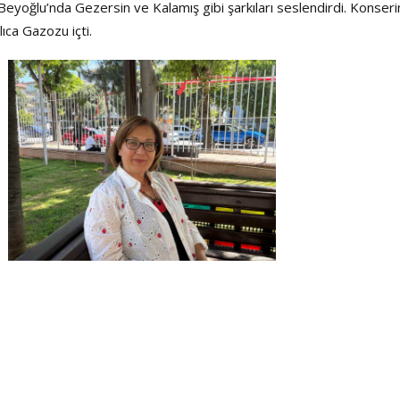
eyoğlu’nda Gezersin ve Kalamış gibi şarkıları seslendirdi. Konseri
lıca Gazozu içti.
Haftanın Sinevizyonu
Haftanın Pusulası