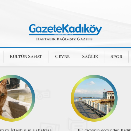
Kültür Sanat
Çevre
Sağlık
Spor
ti izi: İstanbul'un su hafızası
Bir gezginin gözünden Kadı