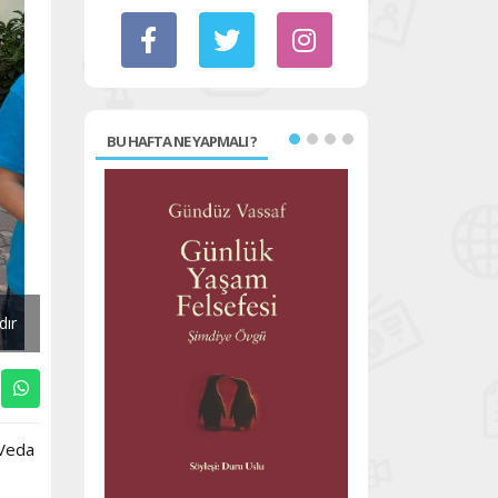
BU HAFTA NE YAPMALI ?
dır
 Veda