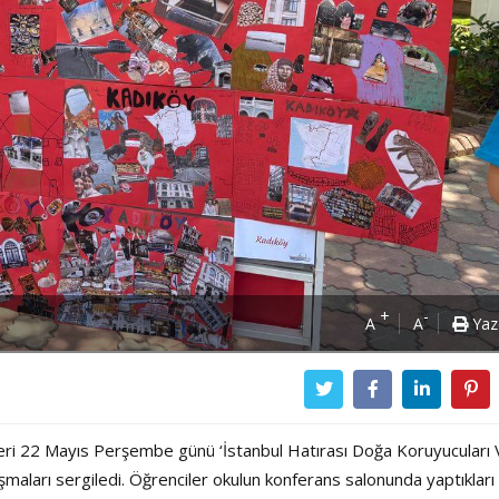
+
-
A
A
Yaz
cileri 22 Mayıs Perşembe günü ‘İstanbul Hatırası Doğa Koruyucuları
ışmaları sergiledi. Öğrenciler okulun konferans salonunda yaptıkları