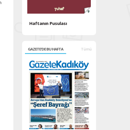
n
Haftanın Pusulası
Haftanın Pusul
GAZETE'DE BU HAFTA
Tümü