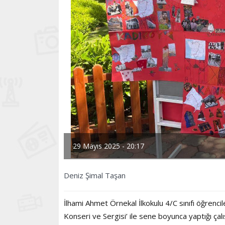
29 Mayıs 2025 - 20:17
Deniz Şimal Taşan
İlhami Ahmet Örnekal İlkokulu 4/C sınıfı öğren
Konseri ve Sergisi’ ile sene boyunca yaptığı çal