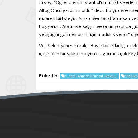
Ersoy, “Öğrencilerim İstanbul’un turistik yerlerin
Altuğ Öncü yardımcı oldu.” dedi. Bu yıl öğrenciler
itibaren birlikteyiz. Ama diğer taraftan insan ye
hoşgörülü, Atatürk’e saygılı ve onun yolunda gi
yetiştiğini görmek bizim için mutluluk verici.” di
Veli Selen Şener Koruk, “Böyle bir etkinliği de
iç içe olan bir yıllık deneyimleri görmek çok keyif
Etiketler;
İlhami Ahmet Örnekal İlkokulu
Kadık