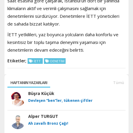
saat esasına göre çalışarak, İstanbul’un dört bir yanında
klimaların aktif ve verimli çalışmasını sağlamak için
denetimlerini sürdürüyor. Denetimlere İETT yöneticileri
de sahada bizzat katılıyor.
İETT yetkilileri, yaz boyunca yolcuların daha konforlu ve
kesintisiz bir toplu taşıma deneyimi yaşaması için
denetimlerin devam edeceğini belirtti.
Etiketler;
İETT
DENETİM
HAFTANIN YAZARLARI
Tümü
Büşra Küçük
Devleşen “ben”ler, tükenen çiftler
Alper TURGUT
Ah zavallı Bronz Çağı!