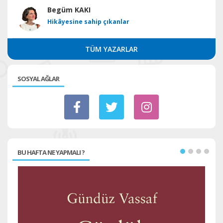
Begüm KAKI
Hikâyesine sahip çıkanlar
TÜM YAZARLAR
SOSYAL AĞLAR
BU HAFTA NE YAPMALI ?