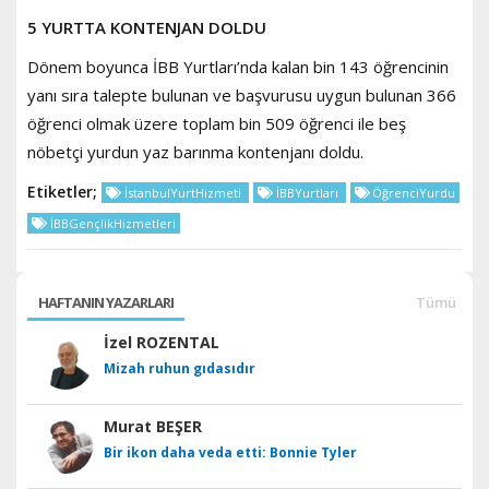
5 YURTTA KONTENJAN DOLDU
Dönem boyunca İBB Yurtları’nda kalan bin 143 öğrencinin
yanı sıra talepte bulunan ve başvurusu uygun bulunan 366
öğrenci olmak üzere toplam bin 509 öğrenci ile beş
nöbetçi yurdun yaz barınma kontenjanı doldu.
Etiketler;
İstanbulYurtHizmeti
İBBYurtları
ÖğrenciYurdu
İBBGençlikHizmetleri
HAFTANIN YAZARLARI
Tümü
İzel ROZENTAL
Mizah ruhun gıdasıdır
Murat BEŞER
Bir ikon daha veda etti: Bonnie Tyler