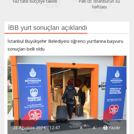
Yaz tatili bütçeye takıldı
Pati izi: İstanbul'un su
hafızası
İBB yurt sonuçları açıklandı
İstanbul Büyükşehir Belediyesi öğrenci yurtlarına başvuru
sonuçları belli oldu
+
-
28 Ağustos 2024 - 12:47
A
A
Yazdır