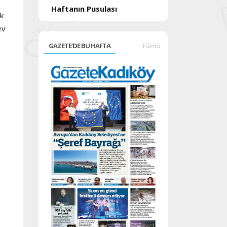
Haftanın Pusulası
ak
ev
GAZETE'DE BU HAFTA
Tümü