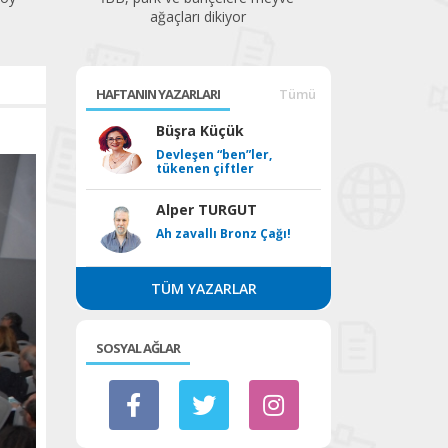
ağaçları dikiyor
HAFTANIN YAZARLARI
Tümü
Büşra Küçük
Devleşen “ben”ler,
tükenen çiftler
Alper TURGUT
Ah zavallı Bronz Çağı!
TÜM YAZARLAR
SOSYAL AĞLAR