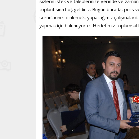
sizlerin istek ve taleplerinize yerinde ve za
toplantısına hoş geldiniz. Bugün burada, polis ve
sorunlarınızı dinlemek, yapacağımız çalışmalard
yapmak için bulunuyoruz. Hedefimiz toplumsal huz