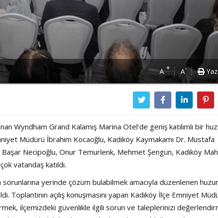
+
-
A
A
Yaz
unan Wyndham Grand Kalamış Marina Otel’de geniş katılımlı bir huz
 Emniyet Müdürü İbrahim Kocaoğlu, Kadıköy Kaymakamı Dr. Mustafa
rı Başar Necipoğlu, Onur Temurlenk, Mehmet Şengün, Kadıköy Mah
çok vatandaş katıldı.
ların sorunlarına yerinde çözüm bulabilmek amacıyla düzenlenen huzu
ildi. Toplantının açılış konuşmasını yapan Kadıköy İlçe Emniyet Müd
tirmek, ilçemizdeki güvenlikle ilgili sorun ve taleplerinizi değerlendi
Power Ballad / Ha
Haftanın Pusulası