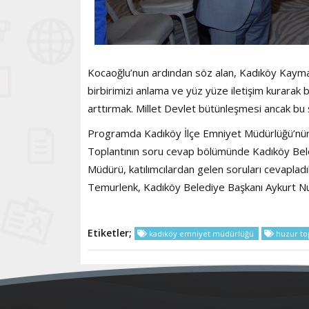
Kocaoğlu’nun ardından söz alan, Kadıköy Kaymak
birbirimizi anlama ve yüz yüze iletişim kurarak b
arttırmak. Millet Devlet bütünleşmesi ancak bu ş
Programda Kadıköy İlçe Emniyet Müdürlüğü’nün icra
Toplantının soru cevap bölümünde Kadıköy Bel
Müdürü, katılımcılardan gelen soruları cevapla
Temurlenk, Kadıköy Belediye Başkanı Aykurt Nuh
Etiketler;
kadıköy emniyet müdürlüğü
huzur top