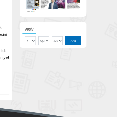
k
ARŞİV
sini
Ara
ldi.
mniyet