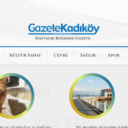
Kültür Sanat
Çevre
Sağlık
Spor
ti izi: İstanbul'un su hafızası
Bir gezginin gözünden Kadı