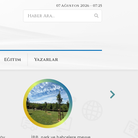
07 Ağustos 2026 - 07:25
Eğitim
Yazarlar
köy
İBB, park ve bahçelere meyve
Kadıkö