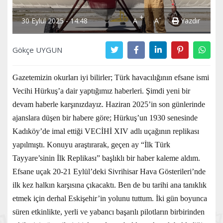
+
-
30 Eylül 2025 - 14:48
A
A
Yazdır
Gökçe UYGUN
Gazetemizin okurları iyi bilirler; Türk havacılığının efsane ismi
Vecihi Hürkuş’a dair yaptığımız haberleri. Şimdi yeni bir
devam haberle karşınızdayız. Haziran 2025’in son günlerinde
ajanslara düşen bir habere göre; Hürkuş’un 1930 senesinde
Kadıköy’de imal ettiği VECİHİ XIV adlı uçağının replikası
yapılmıştı. Konuyu araştırarak, geçen ay “İlk Türk
Tayyare’sinin İlk Replikası” başlıklı bir haber kaleme aldım.
Efsane uçak 20-21 Eylül’deki Sivrihisar Hava Gösterileri’nde
ilk kez halkın karşısına çıkacaktı. Ben de bu tarihi ana tanıklık
etmek için derhal Eskişehir’in yolunu tuttum. İki gün boyunca
süren etkinlikte, yerli ve yabancı başarılı pilotların birbirinden