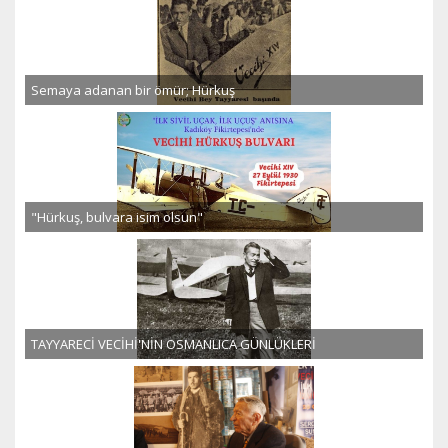
Semaya adanan bir ömür; Hürkuş
"Hürkuş, bulvara isim olsun"
TAYYARECİ VECİHİ'NİN OSMANLICA GÜNLÜKLERİ