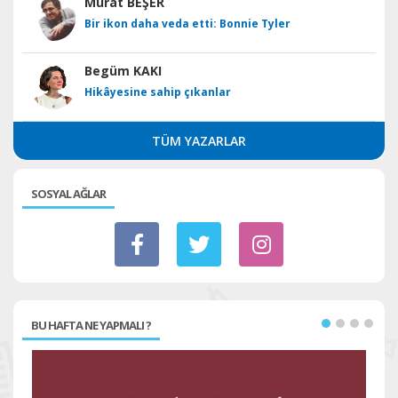
Murat BEŞER
Bir ikon daha veda etti: Bonnie Tyler
Begüm KAKI
Hikâyesine sahip çıkanlar
TÜM YAZARLAR
SOSYAL AĞLAR
BU HAFTA NE YAPMALI ?