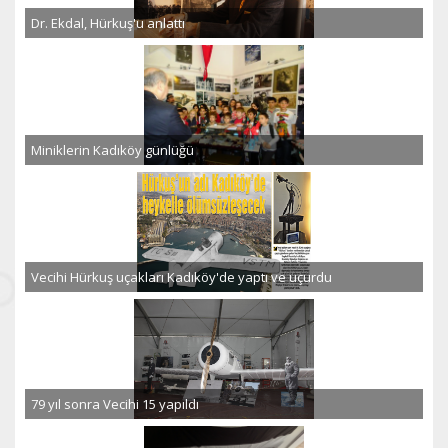
Dr. Ekdal, Hürkuş'u anlattı
Miniklerin Kadıköy günlüğü
Vecihi Hürkuş uçakları Kadıköy'de yaptı ve uçurdu
79 yıl sonra Vecihi 15 yapıldı