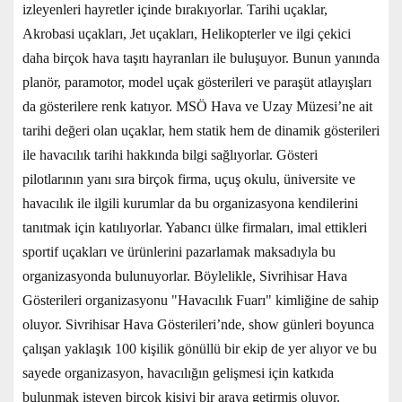
izleyenleri hayretler içinde bırakıyorlar. Tarihi uçaklar,
Akrobasi uçakları, Jet uçakları, Helikopterler ve ilgi çekici
daha birçok hava taşıtı hayranları ile buluşuyor. Bunun yanında
planör, paramotor, model uçak gösterileri ve paraşüt atlayışları
da gösterilere renk katıyor. MSÖ Hava ve Uzay Müzesi’ne ait
tarihi değeri olan uçaklar, hem statik hem de dinamik gösterileri
ile havacılık tarihi hakkında bilgi sağlıyorlar. Gösteri
pilotlarının yanı sıra birçok firma, uçuş okulu, üniversite ve
havacılık ile ilgili kurumlar da bu organizasyona kendilerini
tanıtmak için katılıyorlar. Yabancı ülke firmaları, imal ettikleri
sportif uçakları ve ürünlerini pazarlamak maksadıyla bu
organizasyonda bulunuyorlar. Böylelikle, Sivrihisar Hava
Gösterileri organizasyonu "Havacılık Fuarı" kimliğine de sahip
oluyor. Sivrihisar Hava Gösterileri’nde, show günleri boyunca
çalışan yaklaşık 100 kişilik gönüllü bir ekip de yer alıyor ve bu
sayede organizasyon, havacılığın gelişmesi için katkıda
bulunmak isteyen birçok kişiyi bir araya getirmiş oluyor.