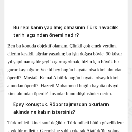
Bu replikanın yapılmış olmasının Türk havacılık
tarihi açısından önemi nedir?
Ben bu konuda objektif olamam. Çünkü çok emek verdim,
ellerim kesildi, ağrılar yaşadım; bu işin doğası böyle. 90 küsur
yıl yapılmamış bir şeyi başarmış olmak, bizim için büyük bir
gurur kaynağıdır. Vecihi bey bugün hayatta olsa kimi alnından
öperdi? Mustafa Kemal Atatürk bugün hayatta olsaydı kimi
alnından öperdi? Hazreti Muhammed bugün hayatta olsaydı
kimi alnından öperdi? İnsanlar bunu düşünsünler derim.
Epey konuştuk. Röportajımızdan okurların
aklında ne kalsın istersiniz?
Türk milleti ikinci sınıf değildir. Türk milleti bütün güzelliklere
layık bir millettir. Geçmişine sahip çıkarak Atatürk’ün yoluna