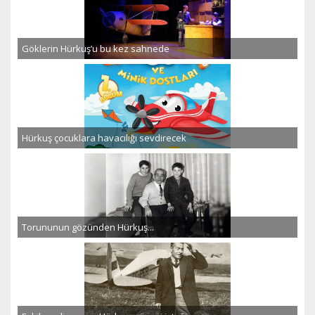
Göklerin Hürkuş’u bu kez sahnede
Hürkuş çocuklara havacılığı sevdirecek
Torununun gözünden Hürkuş...