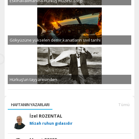
Eskihavalimanına Hürkuş müzesi isteği
Gökyüzüne yükselen demir kanatların sivil tarihi
Hürkuş’un tayyaresinden…
HAFTANIN YAZARLARI
Tümü
İzel ROZENTAL
Mizah ruhun gıdasıdır