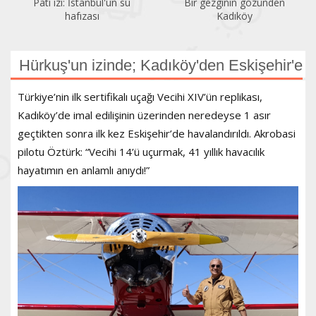
Pati izi: İstanbul'un su
Bir gezginin gözünden
hafızası
Kadıköy
Hürkuş'un izinde; Kadıköy'den Eskişehir'e
​Türkiye’nin ilk sertifikalı uçağı Vecihi XIV’ün replikası,
Kadıköy’de imal edilişinin üzerinden neredeyse 1 asır
geçtikten sonra ilk kez Eskişehir’de havalandırıldı. Akrobasi
pilotu Öztürk: “Vecihi 14’ü uçurmak, 41 yıllık havacılık
hayatımın en anlamlı anıydı!”