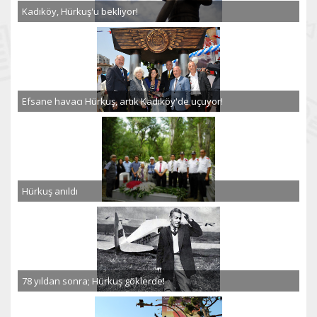
Kadıköy, Hürkuş'u bekliyor!
Efsane havacı Hürkuş, artık Kadıköy'de uçuyor!
Hürkuş anıldı
78 yıldan sonra; Hürkuş göklerde!