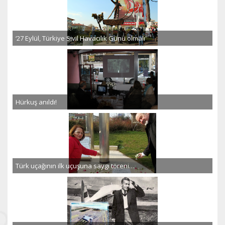
‘27 Eylül, Türkiye Sivil Havacılık Günü olmalı'
Hürkuş anıldı!
Türk uçağının ilk uçuşuna saygı töreni…