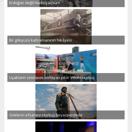
Erdoğan değil Hürkuş uçsun!
Bir gökyüzü kahramanının hikâyesi
Uçakların sınırlarını zorlayan pilot: Vecihi Hürkuş
Göklerin efsanesi Hürkuş beyazperdede