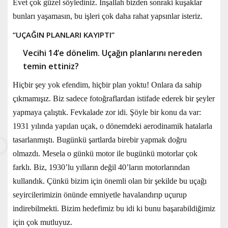
Evet çok güzel söylediniz. İnşallah bizden sonraki kuşaklar
bunları yaşamasın, bu işleri çok daha rahat yapsınlar isteriz.
“UÇAĞIN PLANLARI KAYIPTI”
Vecihi 14’e dönelim. Uçağın planlarını nereden
temin ettiniz?
Hiçbir şey yok efendim, hiçbir plan yoktu! Onlara da sahip
çıkmamışız. Biz sadece fotoğraflardan istifade ederek bir şeyler
yapmaya çalıştık. Fevkalade zor idi. Şöyle bir konu da var:
1931 yılında yapılan uçak, o dönemdeki aerodinamik hatalarla
tasarlanmıştı. Bugünkü şartlarda birebir yapmak doğru
olmazdı. Mesela o günkü motor ile bugünkü motorlar çok
farklı. Biz, 1930’lu yılların değil 40’ların motorlarından
kullandık. Çünkü bizim için önemli olan bir şekilde bu uçağı
seyircilerimizin önünde emniyetle havalandırıp uçurup
indirebilmekti. Bizim hedefimiz bu idi ki bunu başarabildiğimiz
için çok mutluyuz.