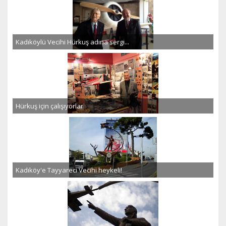
Kadıköylü Vecihi Hürkuş adına sergi...
Hürkuş için çalışıyorlar
Kadıköy'e Tayyareci Vecihi heykeli!