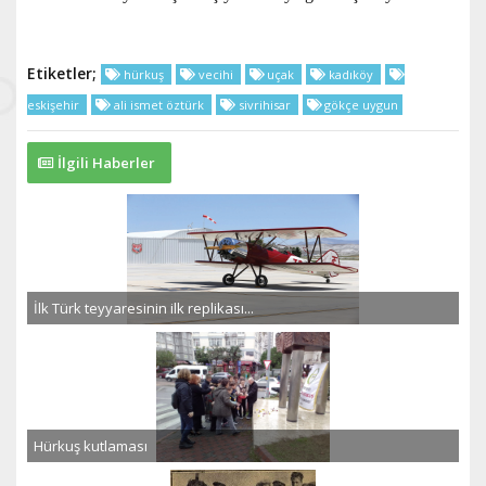
Etiketler;
hürkuş
vecihi
uçak
kadıköy
eskişehir
ali ismet öztürk
sivrihisar
gökçe uygun
İlgili Haberler
İlk Türk teyyaresinin ilk replikası...
Hürkuş kutlaması