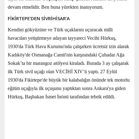
devam etmelidir. Ben buna yürekten inanıyorum.
FİKİRTEPE’DEN SİVRİHİSAR’A
Kendini gökyüzüne ve Türk uçaklarını uçuracak milli
havacıları yetiştirmeye adayan tayyareci Vecihi Hürkuş,
1930'da Türk Hava Kurumu'nda çalışırken ücretsiz izin alarak
Kadıköy'de Osmanağa Camii'nin karşısındaki Çuhadar Ağa
Sokak’ta bir marangoz atölyesi kiraladı. Burada 3 ay çalışarak
ilk Türk sivil uçağı olan VECİHİ XIV’ü yaptı. 27 Eylül
1930'da Fikirtepe'de büyük bir kalabalığın önünde tek motorlu
eğitim uçağıyla ilk uçuşunu yaptıktan sonra Ankara'ya giden
Hürkuş, Başbakan İsmet İnönü tarafından tebrik edildi.