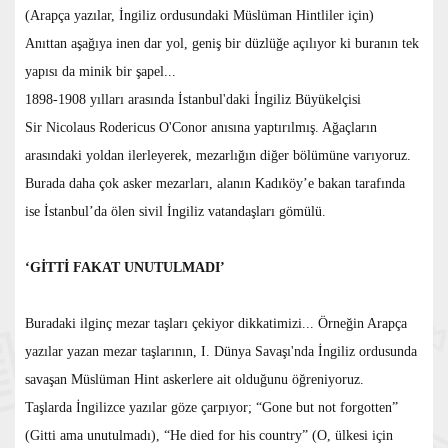
(Arapça yazılar, İngiliz ordusundaki Müslüman Hintliler için)
Anıttan aşağıya inen dar yol, geniş bir düzlüğe açılıyor ki buranın tek
yapısı da minik bir şapel...
1898-1908 yılları arasında İstanbul'daki İngiliz Büyükelçisi
Sir Nicolaus Rodericus O'Conor anısına yaptırılmış. Ağaçların
arasındaki yoldan ilerleyerek, mezarlığın diğer bölümüne varıyoruz.
Burada daha çok asker mezarları, alanın Kadıköy’e bakan tarafında
ise İstanbul’da ölen sivil İngiliz vatandaşları gömülü.
‘GİTTİ FAKAT UNUTULMADI’
Buradaki ilginç mezar taşları çekiyor dikkatimizi... Örneğin Arapça
yazılar yazan mezar taşlarının, I. Dünya Savaşı'nda İngiliz ordusunda
savaşan Müslüman Hint askerlere ait olduğunu öğreniyoruz.
Taşlarda İngilizce yazılar göze çarpıyor; “Gone but not forgotten”
(Gitti ama unutulmadı), “He died for his country” (O, ülkesi için