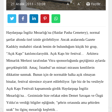
+
-
21 Aralık 2011 - 10:08
A
A
Yazdır
Haydarpaşa İngiliz Mezarlığı'na (Haidar Pasha Cemetery), normal
şartlar altında özel izinle girilebiliyor. Ancak aralarında Gazete
Kadıköy muhabiri olarak benim de bulunduğum küçük bir grup,
“Açık Kapı” katılımcılarıydık. Açık Kapı bir festival... Arkitera
Mimarlık Merkezi tarafından Vitra sponsorluğunda geçtiğimiz aylarda
gerçekleştirildi. Amaç; İstanbul’un mimari mirasını kentlilerin
dikkatine sunmak. Bunun için de normalde halka açık olmayan
binalar, festival süresince ziyaret edilebiliyor. İşte biz de bu vesileyle
Açık Kapı Festivali kapsamında girdik Haydarpaşa İngiliz
Mezarlığı'na... Gezimizde bize refakat eden Demet Savaşan ve Özgü
Yıldız'ın verdiği bilgiler eşliğinde, “şehrin ortasında ama şehirden
uzak” bu ilginç mezarlığı keşfettik...