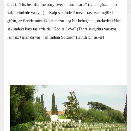
öldü), “His beatiful memory lives in our hearts” (Onun güzel anısı
kalplerimizde yaşıyor)... Kalp şeklinde 2 mezar taşı var İngiliz bir
çiftin, az ileride minicik bir mezar taşı bir bebeğe ait, ötekedeki Haç
şeklindeki bazı taşlarda da “God is Love” (Tanrı sevgidir) yazıyor.
İsimsiz taşlar da var; “an İndian Soldier” (Hintli bir asker)