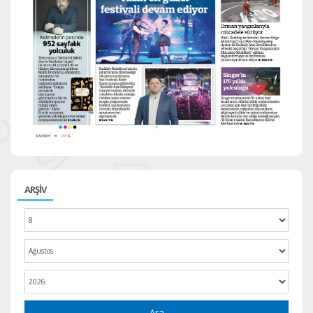
ARŞİV
Ara