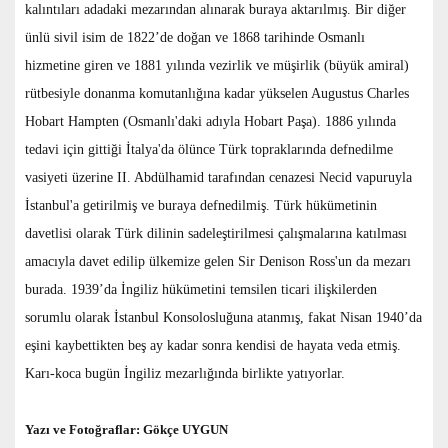
kalıntıları adadaki mezarından alınarak buraya aktarılmış. Bir diğer
ünlü sivil isim de 1822’de doğan ve 1868 tarihinde Osmanlı
hizmetine giren ve 1881 yılında vezirlik ve müşirlik (büyük amiral)
rütbesiyle donanma komutanlığına kadar yükselen Augustus Charles
Hobart Hampten (Osmanlı'daki adıyla Hobart Paşa). 1886 yılında
tedavi için gittiği İtalya'da ölünce Türk topraklarında defnedilme
vasiyeti üzerine II. Abdülhamid tarafından cenazesi Necid vapuruyla
İstanbul'a getirilmiş ve buraya defnedilmiş. Türk hükümetinin
davetlisi olarak Türk dilinin sadeleştirilmesi çalışmalarına katılması
amacıyla davet edilip ülkemize gelen Sir Denison Ross'un da mezarı
burada. 1939’da İngiliz hükümetini temsilen ticari ilişkilerden
sorumlu olarak İstanbul Konsolosluğuna atanmış, fakat Nisan 1940’da
eşini kaybettikten beş ay kadar sonra kendisi de hayata veda etmiş.
Karı-koca bugün İngiliz mezarlığında birlikte yatıyorlar.
Yazı ve Fotoğraflar: Gökçe UYGUN