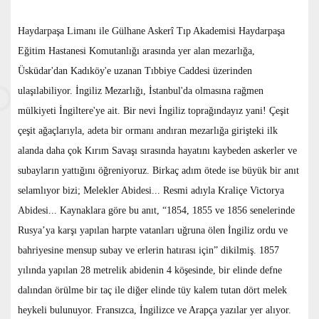
Haydarpaşa Limanı ile Gülhane Askerî Tıp Akademisi Haydarpaşa
Eğitim Hastanesi Komutanlığı arasında yer alan mezarlığa,
Üsküdar'dan Kadıköy'e uzanan Tıbbiye Caddesi üzerinden
ulaşılabiliyor. İngiliz Mezarlığı, İstanbul'da olmasına rağmen
mülkiyeti İngiltere'ye ait. Bir nevi İngiliz toprağındayız yani! Çeşit
çeşit ağaçlarıyla, adeta bir ormanı andıran mezarlığa girişteki ilk
alanda daha çok Kırım Savaşı sırasında hayatını kaybeden askerler ve
subayların yattığını öğreniyoruz. Birkaç adım ötede ise büyük bir anıt
selamlıyor bizi; Melekler Abidesi... Resmi adıyla Kraliçe Victorya
Abidesi... Kaynaklara göre bu anıt, “1854, 1855 ve 1856 senelerinde
Rusya’ya karşı yapılan harpte vatanları uğruna ölen İngiliz ordu ve
bahriyesine mensup subay ve erlerin hatırası için” dikilmiş. 1857
yılında yapılan 28 metrelik abidenin 4 köşesinde, bir elinde defne
dalından örülme bir taç ile diğer elinde tüy kalem tutan dört melek
heykeli bulunuyor. Fransızca, İngilizce ve Arapça yazılar yer alıyor.