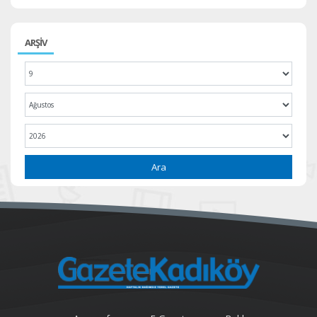
ARŞİV
Ara