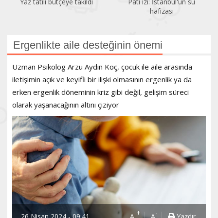
Pati izi: İstanbul'un su
Bir gezginin gözünden
hafızası
Kadıköy
Ergenlikte aile desteğinin önemi
Uzman Psikolog Arzu Aydın Koç, çocuk ile aile arasında
iletişimin açık ve keyifli bir ilişki olmasının ergenlik ya da
erken ergenlik döneminin kriz gibi değil, gelişim süreci
olarak yaşanacağının altını çiziyor
+
-
26 Nisan 2024 - 09:41
A
A
Yazdır