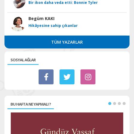
Bir ikon daha veda etti: Bonnie Tyler
Begüm KAKI
Hikâyesine sahip çıkanlar
TÜM YAZARLAR
SOSYAL AĞLAR
BU HAFTA NE YAPMALI ?