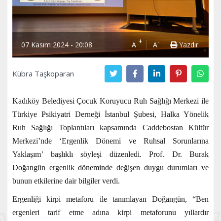
+
-
07 Kasım 2024 - 20:08
A
A
Yazdır
Kübra Taşkoparan
Kadıköy Belediyesi Çocuk Koruyucu Ruh Sağlığı Merkezi ile
Türkiye Psikiyatri Derneği İstanbul Şubesi, Halka Yönelik
Ruh Sağlığı Toplantıları kapsamında Caddebostan Kültür
Merkezi’nde ‘Ergenlik Dönemi ve Ruhsal Sorunlarına
Yaklaşım’ başlıklı söyleşi düzenledi. Prof. Dr. Burak
Doğangün ergenlik döneminde değişen duygu durumları ve
bunun etkilerine dair bilgiler verdi.
Ergenliği kirpi metaforu ile tanımlayan Doğangün, “Ben
ergenleri tarif etme adına kirpi metaforunu yıllardır