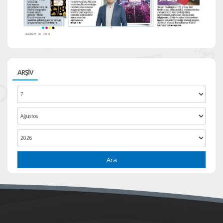
ARŞİV
Ara