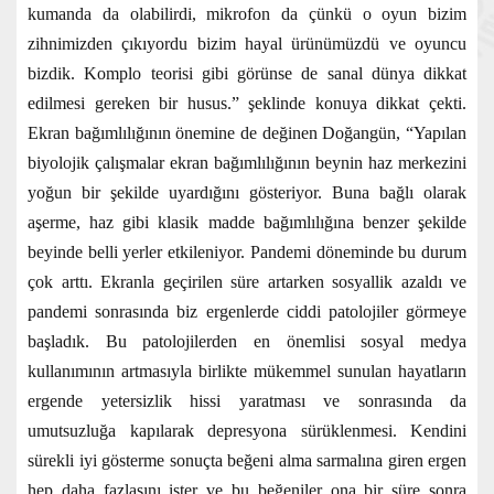
kumanda da olabilirdi, mikrofon da çünkü o oyun bizim
zihnimizden çıkıyordu bizim hayal ürünümüzdü ve oyuncu
bizdik. Komplo teorisi gibi görünse de sanal dünya dikkat
edilmesi gereken bir husus.” şeklinde konuya dikkat çekti.
Ekran bağımlılığının önemine de değinen Doğangün, “Yapılan
biyolojik çalışmalar ekran bağımlılığının beynin haz merkezini
yoğun bir şekilde uyardığını gösteriyor. Buna bağlı olarak
aşerme, haz gibi klasik madde bağımlılığına benzer şekilde
beyinde belli yerler etkileniyor. Pandemi döneminde bu durum
çok arttı. Ekranla geçirilen süre artarken sosyallik azaldı ve
pandemi sonrasında biz ergenlerde ciddi patolojiler görmeye
başladık. Bu patolojilerden en önemlisi sosyal medya
kullanımının artmasıyla birlikte mükemmel sunulan hayatların
ergende yetersizlik hissi yaratması ve sonrasında da
umutsuzluğa kapılarak depresyona sürüklenmesi. Kendini
sürekli iyi gösterme sonuçta beğeni alma sarmalına giren ergen
hep daha fazlasını ister ve bu beğeniler ona bir süre sonra