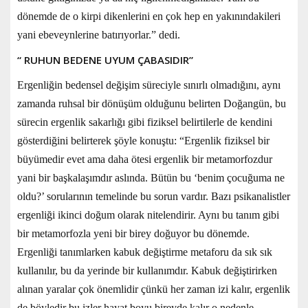
dönemde de o kirpi dikenlerini en çok hep en yakınındakileri
yani ebeveynlerine batırıyorlar.” dedi.
“ RUHUN BEDENE UYUM ÇABASIDIR”
Ergenliğin bedensel değişim süreciyle sınırlı olmadığını, aynı
zamanda ruhsal bir dönüşüm olduğunu belirten Doğangün, bu
sürecin ergenlik sakarlığı gibi fiziksel belirtilerle de kendini
gösterdiğini belirterek şöyle konuştu: “Ergenlik fiziksel bir
büyümedir evet ama daha ötesi ergenlik bir metamorfozdur
yani bir başkalaşımdır aslında. Bütün bu ‘benim çocuğuma ne
oldu?’ sorularının temelinde bu sorun vardır. Bazı psikanalistler
ergenliği ikinci doğum olarak nitelendirir. Aynı bu tanım gibi
bir metamorfozla yeni bir birey doğuyor bu dönemde.
Ergenliği tanımlarken kabuk değiştirme metaforu da sık sık
kullanılır, bu da yerinde bir kullanımdır. Kabuk değiştirirken
alınan yaralar çok önemlidir çünkü her zaman izi kalır, ergenlik
de böyledir bu izler hayat boyu bireyde kalır o nedenle