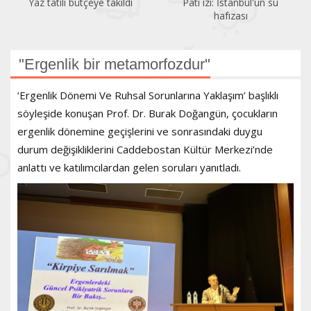
dı
Pati izi: İstanbul'un su
Bir gezginin gözünden
hafızası
Kadıköy
"Ergenlik bir metamorfozdur"
‘Ergenlik Dönemi Ve Ruhsal Sorunlarına Yaklaşım’ başlıklı
söyleşide konuşan Prof. Dr. Burak Doğangün, çocukların
ergenlik dönemine geçişlerini ve sonrasındaki duygu
durum değişikliklerini Caddebostan Kültür Merkezi’nde
anlattı ve katılımcılardan gelen soruları yanıtladı.