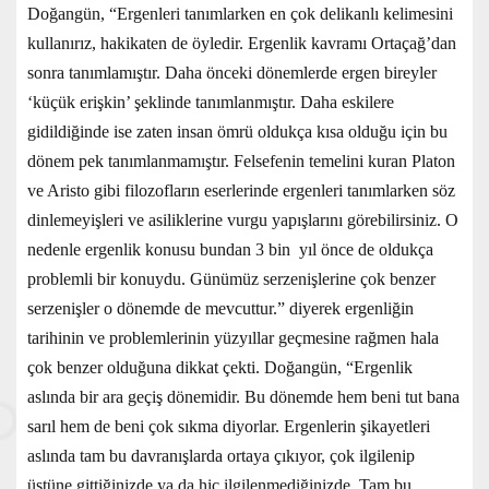
Doğangün, “Ergenleri tanımlarken en çok delikanlı kelimesini
kullanırız, hakikaten de öyledir. Ergenlik kavramı Ortaçağ’dan
sonra tanımlamıştır. Daha önceki dönemlerde ergen bireyler
‘küçük erişkin’ şeklinde tanımlanmıştır. Daha eskilere
gidildiğinde ise zaten insan ömrü oldukça kısa olduğu için bu
dönem pek tanımlanmamıştır. Felsefenin temelini kuran Platon
ve Aristo gibi filozofların eserlerinde ergenleri tanımlarken söz
dinlemeyişleri ve asiliklerine vurgu yapışlarını görebilirsiniz. O
nedenle ergenlik konusu bundan 3 bin yıl önce de oldukça
problemli bir konuydu. Günümüz serzenişlerine çok benzer
serzenişler o dönemde de mevcuttur.” diyerek ergenliğin
tarihinin ve problemlerinin yüzyıllar geçmesine rağmen hala
çok benzer olduğuna dikkat çekti. Doğangün, “Ergenlik
aslında bir ara geçiş dönemidir. Bu dönemde hem beni tut bana
sarıl hem de beni çok sıkma diyorlar. Ergenlerin şikayetleri
aslında tam bu davranışlarda ortaya çıkıyor, çok ilgilenip
üstüne gittiğinizde ya da hiç ilgilenmediğinizde. Tam bu