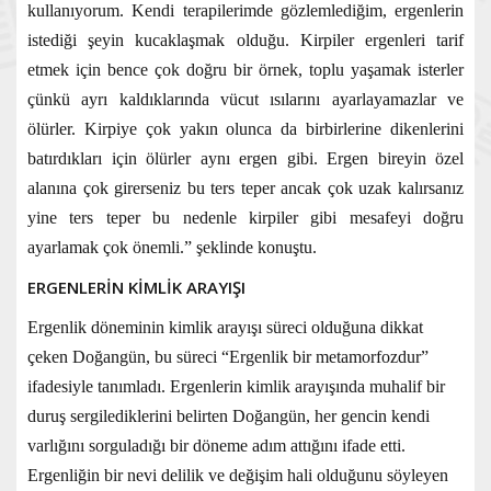
kullanıyorum. Kendi terapilerimde gözlemlediğim, ergenlerin
istediği şeyin kucaklaşmak olduğu. Kirpiler ergenleri tarif
etmek için bence çok doğru bir örnek, toplu yaşamak isterler
çünkü ayrı kaldıklarında vücut ısılarını ayarlayamazlar ve
ölürler. Kirpiye çok yakın olunca da birbirlerine dikenlerini
batırdıkları için ölürler aynı ergen gibi. Ergen bireyin özel
alanına çok girerseniz bu ters teper ancak çok uzak kalırsanız
yine ters teper bu nedenle kirpiler gibi mesafeyi doğru
ayarlamak çok önemli.” şeklinde konuştu.
ERGENLERİN KİMLİK ARAYIŞI
Ergenlik döneminin kimlik arayışı süreci olduğuna dikkat
çeken Doğangün, bu süreci “Ergenlik bir metamorfozdur”
ifadesiyle tanımladı. Ergenlerin kimlik arayışında muhalif bir
duruş sergilediklerini belirten Doğangün, her gencin kendi
varlığını sorguladığı bir döneme adım attığını ifade etti.
Ergenliğin bir nevi delilik ve değişim hali olduğunu söyleyen