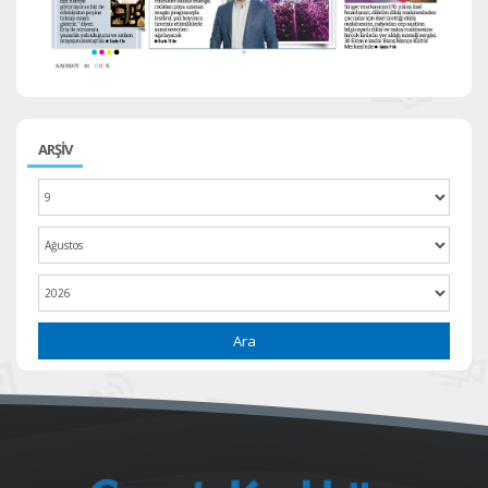
ARŞİV
Ara