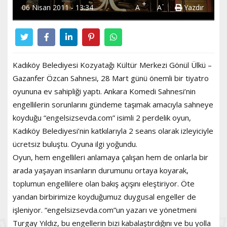
+
-
06 Nisan 2011 - 13:34
A
A
Yazdır
Kadıköy Belediyesi Kozyatağı Kültür Merkezi Gönül Ülkü –
Gazanfer Özcan Sahnesi, 28 Mart günü önemli bir tiyatro
oyununa ev sahipliği yaptı. Ankara Komedi Sahnesi’nin
engellilerin sorunlarını gündeme taşımak amacıyla sahneye
koyduğu “engelsizsevda.com” isimli 2 perdelik oyun,
Kadıköy Belediyesi’nin katkılarıyla 2 seans olarak izleyiciyle
ücretsiz buluştu. Oyuna ilgi yoğundu.
Oyun, hem engellileri anlamaya çalışan hem de onlarla bir
arada yaşayan insanların durumunu ortaya koyarak,
toplumun engellilere olan bakış açışını eleştiriyor. Öte
yandan birbirimize koyduğumuz duygusal engeller de
işleniyor. “engelsizsevda.com”un yazarı ve yönetmeni
Turgay Yıldız, bu engellerin bizi kabalaştırdığını ve bu yolla