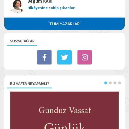
Begüm KAKI
Hikâyesine sahip çıkanlar
TÜM YAZARLAR
SOSYAL AĞLAR
BU HAFTA NE YAPMALI ?