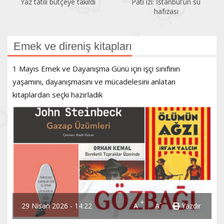
Pati izi: İstanbul'un su
Bir gezginin gözünden
hafızası
Kadıköy
Emek ve direniş kitapları
1 Mayıs Emek ve Dayanışma Günü için işçi sınıfının
yaşamını, dayanışmasını ve mücadelesini anlatan
kitaplardan seçki hazırladık
+
-
29 Nisan 2026 - 14:22
A
A
Yazdır