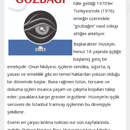
hâle geldiği 1970’ler
Türkiyesi’nde (1976)
emeğin üzerindeki
“gözbağını” nasıl söküp
attığını anlatıyor.
Başkarakter Hüseyin,
henüz 18 yaşında işçiliğe
başlamış genç bir
emekçidir. Onun hikâyesi, işçilerin sendika, sigorta, iş
yasası ve emeklilik gibi en temel haklardan yoksun olduğu
bir dönemde başlar. Buna rağmen tütün, tersane ve
dokuma işçileri insanca yaşam ve çalışma koşulları talep
eder; yasaklara karşın grevler örgütlenir. Hüseyin’in işçilik
serüveni de İstanbul tramvay işçilerinin bu direnişiyle
şekillenir.
Eserin en çarpıcı kırılma noktası ise son sayfalarında
gizlidir. Patron Nevres Bey, Hüseyin Usta’ya fabrika