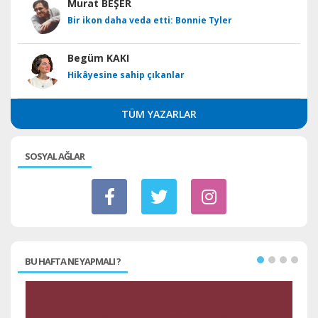
Murat BEŞER
Bir ikon daha veda etti: Bonnie Tyler
Begüm KAKI
Hikâyesine sahip çıkanlar
TÜM YAZARLAR
SOSYAL AĞLAR
BU HAFTA NE YAPMALI ?