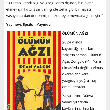
“Bu kitap, kendi bilgi ve görgülerim dışında, bir lokma
ekmek için kötü iş şartları içinde zehir gibi bir hayatı
yaşayanlardan derlenmiş malzemeyle meydana gelmiştir.”
Yayınevi: Epsilon Yayınevi
ÖLÜMÜN AĞZI
2024 yılında
kaybettiğimiz İrfan
Yalçın’ın romanı Ölümün
Ağzı, Zonguldak’ın “kara
elmas”ıyla değil, o elması
çıkaranların kara
yazgısıyla yoğrulmuş
emek destanı.
Yazar, İkinci Dünya
Savaşı yıllarında
köylülerin sırtına bir