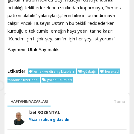
ortaklığı teklif ederek onu sınıfından koparmaya, “herkes
patron olabilir” yalanıyla işçilerin bilincini bulandırmaya
çalışır. Ancak Hüseyin Usta’nın bu teklifi reddederken
kurduğu o tek cümle, emeğin haysiyetini tarihe kazır:
“Kendim için hiçbir şey, sınıfım için her şeyi istiyorum.”
Yayınevi: Ulak Yayıncılık
Etiketler;
emek ve direniş kitapları
gözbağı
bereketli
topraklar üzerinde
gazap üzümleri
HAFTANIN YAZARLARI
Tümü
İzel ROZENTAL
Mizah ruhun gıdasıdır