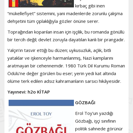
kırbaç gibi inen
“mükellefiyet” sistemini, yani madenlerde zorunlu çalışma
dehşetini tüm çıplaklığıyla gözler önüne serer.
Toprağından koparılan insan için işçilik, bu romanda gönüllü
bir tercih değil; devlet zoruyla dayatılan kanlı bir prangadır.
Yalçın’ın tasvir ettiği bu düzen; uykusuzluk, açlık, bitli
yataklar ve işkenceyle harmanlanmış, Nazi kamplarını
aratmayan bir cehennemdir. 1980 Türk Dil Kurumu Roman
Ödülü’ne değer görülen bu eser; yerin yedi kat altında
ölüme terk edilen adsız kahramanların sarsıcı hikâyesidir.
Yayınevi: h2o KİTAP
GÖZBAĞI
Erol Toy’un yazdığı
Gözbağı, işçi sınıfının
politik sahnede görünür