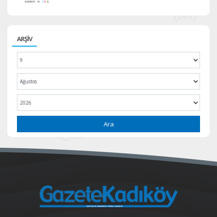
ARŞİV
Ara