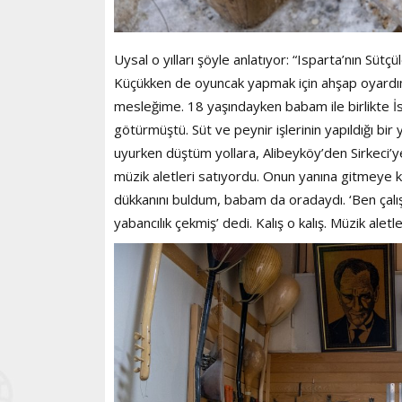
Uysal o yılları şöyle anlatıyor: “Isparta’nın Sütç
Küçükken de oyuncak yapmak için ahşap oyardım,
mesleğime. 18 yaşındayken babam ile birlikte İs
götürmüştü. Süt ve peynir işlerinin yapıldığı b
uyurken düştüm yollara, Alibeyköy’den Sirkeci’
müzik aletleri satıyordu. Onun yanına gitmeye
dükkanını buldum, babam da oradaydı. ‘Ben çalı
yabancılık çekmiş’ dedi. Kalış o kalış. Müzik a