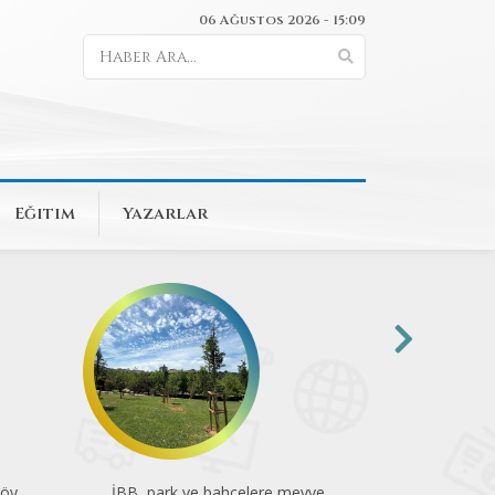
06 Ağustos 2026 - 15:09
Eğitim
Yazarlar
ve
Kadıköy Havadisleri-11
Erkeklik kalıp