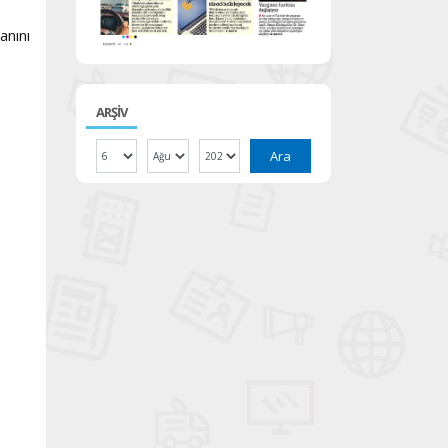
anını
ARŞİV
Ara