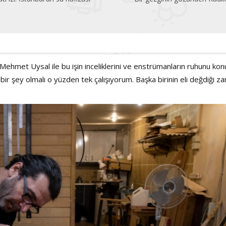
ağaçları dikiyor
hmet Uysal ile bu işin inceliklerini ve enstrümanların ruhunu kon
r şey olmalı o yüzden tek çalışıyorum. Başka birinin eli değdiği z