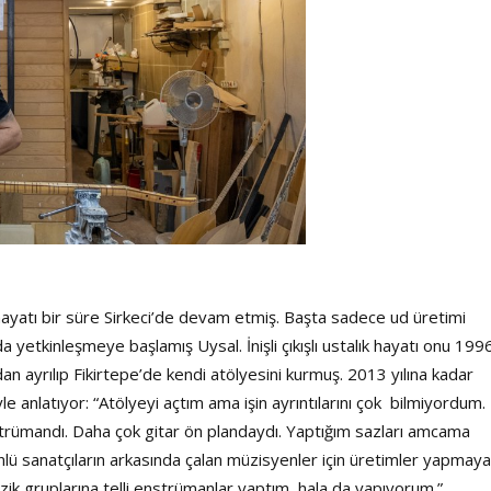
hayatı bir süre Sirkeci’de devam etmiş. Başta sadece ud üretimi
da yetkinleşmeye başlamış Uysal. İnişli çıkışlı ustalık hayatı onu 199
an ayrılıp Fikirtepe’de kendi atölyesini kurmuş. 2013 yılına kadar
le anlatıyor: “Atölyeyi açtım ama işin ayrıntılarını çok bilmiyordum
strümandı. Daha çok gitar ön plandaydı. Yaptığım sazları amcama
ünlü sanatçıların arkasında çalan müzisyenler için üretimler yapmaya
zik gruplarına telli enstrümanlar yaptım, hala da yapıyorum.”