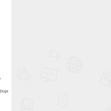
6
. Düşe