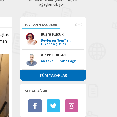
HAFTANIN YAZARLARI
Tümü
uştuk.
Büşra Küçük
Devleşen “ben”ler,
aman
tükenen çiftler
Alper TURGUT
Ah zavallı Bronz Çağı!
TÜM YAZARLAR
SOSYAL AĞLAR