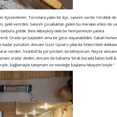
üler ilçesindenim. Toroslara yakın bir ilçe, sanırım serde Yörüklük de
 şekil verirdim. Sanırım çocukluktan gelen bu merakın etkisi de v
tanbul’a geldik. Beni Alibeyköy’deki bir hemşerimizin yanına
ir yerdi. Orada işe başladım ama bir gece dayanabildim. Sabah herke
ye kadar yürüdüm. Amcam İzzet Uysal o yıllarda Sirkeci’deki dükkan
 karar verdim. İstanbul’da yol yordam da bilmiyorum. Neyse amcam
şmam orada’ dedim. Amcam da babama ‘bırak burada kalsın belli ki
letleriyle, bağlamayla tanışmam ve mesleğe başlama hikayem böyle.”