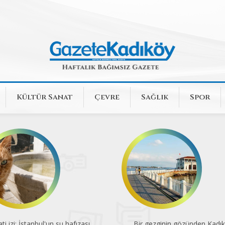
Kültür Sanat
Çevre
Sağlık
Spor
r gezginin gözünden Kadıköy
İBB, park ve bahçelere mey