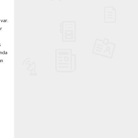
 var.
ar
s
ında
ın