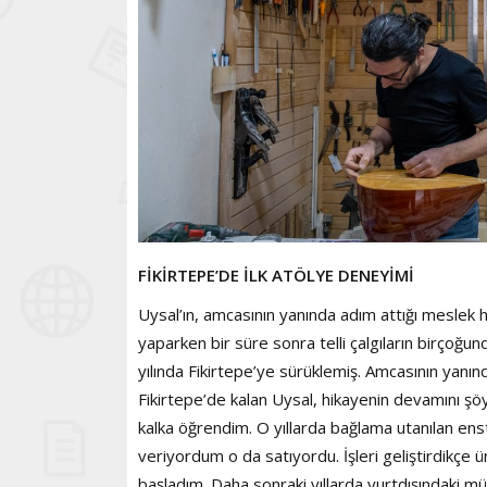
FİKİRTEPE’DE İLK ATÖLYE DENEYİMİ
Uysal’ın, amcasının yanında adım attığı meslek 
yaparken bir süre sonra telli çalgıların birçoğun
yılında Fikirtepe’ye sürüklemiş. Amcasının yanınd
Fikirtepe’de kalan Uysal, hikayenin devamını şöy
kalka öğrendim. O yıllarda bağlama utanılan en
veriyordum o da satıyordu. İşleri geliştirdikçe 
başladım. Daha sonraki yıllarda yurtdışındaki mü