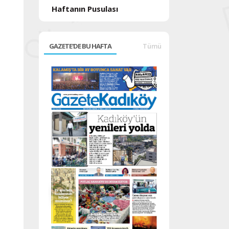
Haftanın Pusulası
GAZETE'DE BU HAFTA
Tümü