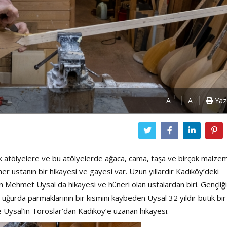
+
-
A
A
Yaz
ük atölyelere ve bu atölyelerde ağaca, cama, taşa ve birçok malz
i her ustanın bir hikayesi ve gayesi var. Uzun yıllardır Kadıköy’deki
pan Mehmet Uysal da hikayesi ve hüneri olan ustalardan biri. Gençliği
ğurda parmaklarının bir kısmını kaybeden Uysal 32 yıldır butik bir
e Uysal’ın Toroslar’dan Kadıköy’e uzanan hikayesi.
Power Ballad / Ha
Haftanın Pusulası