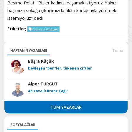
Besime Polat, “Bizler kadınız. Yaşamak istiyoruz. Yalnız
başımıza sokağa çıktığımızda ölüm korkusuyla yürümek
istemiyoruz” dedi
Etiketler;
Ceren Özdemir
HAFTANIN YAZARLARI
Tümü
Büşra Küçük
Devleşen “ben”ler, tükenen çiftler
Alper TURGUT
Ah zavallı Bronz Çağı!
TÜM YAZARLAR
SOSYAL AĞLAR