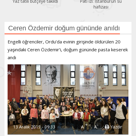
Yaz tatili bütçeye takıldı
Pati izi: İstanbul'un su
hafızası
Ceren Özdemir doğum gününde anıldı
Engelli öğrenciler, Ordu’da evinin girişinde öldürülen 20
yaşındaki Ceren Özdemir’i, doğum gününde pasta keserek
andı
+
-
13 Aralık 2019 - 09:33
A
A
Yazdır