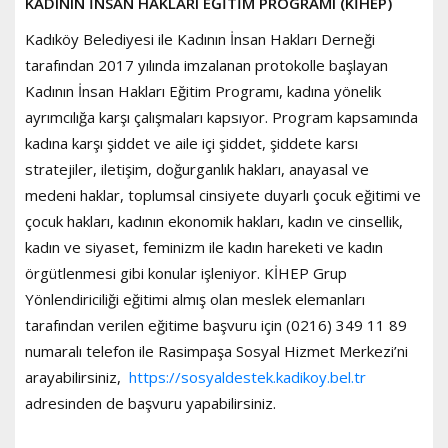
KADININ İNSAN HAKLARI EĞİTİM PROGRAMI (KİHEP)
Kadıköy Belediyesi ile Kadının İnsan Hakları Derneği
tarafından 2017 yılında imzalanan protokolle başlayan
Kadının İnsan Hakları Eğitim Programı, kadına yönelik
ayrımcılığa karşı çalışmaları kapsıyor. Program kapsamında
kadına karşı şiddet ve aile içi şiddet, şiddete karsı
stratejiler, iletişim, doğurganlık hakları, anayasal ve
medeni haklar, toplumsal cinsiyete duyarlı çocuk eğitimi ve
çocuk hakları, kadının ekonomik hakları, kadın ve cinsellik,
kadın ve siyaset, feminizm ile kadın hareketi ve kadın
örgütlenmesi gibi konular işleniyor. KİHEP Grup
Yönlendiriciliği eğitimi almış olan meslek elemanları
tarafından verilen eğitime başvuru için (0216) 349 11 89
numaralı telefon ile Rasimpaşa Sosyal Hizmet Merkezi’ni
arayabilirsiniz,
https://sosyaldestek.kadikoy.bel.tr
adresinden de başvuru yapabilirsiniz.