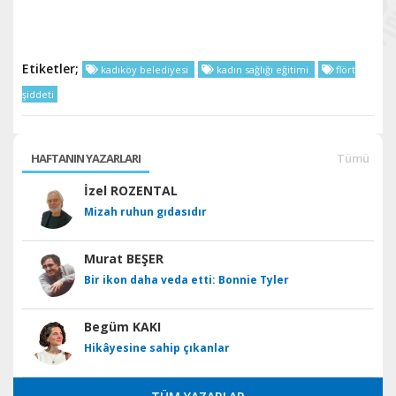
Etiketler;
kadıköy belediyesi
kadın sağlığı eğitimi
flört
şiddeti
HAFTANIN YAZARLARI
Tümü
İzel ROZENTAL
Mizah ruhun gıdasıdır
Murat BEŞER
Bir ikon daha veda etti: Bonnie Tyler
Begüm KAKI
Hikâyesine sahip çıkanlar