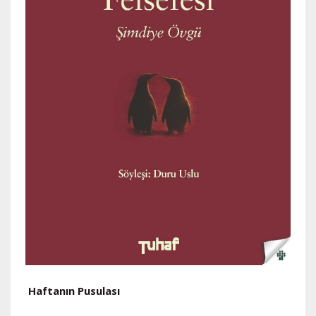
Haftanın Pusulası
H