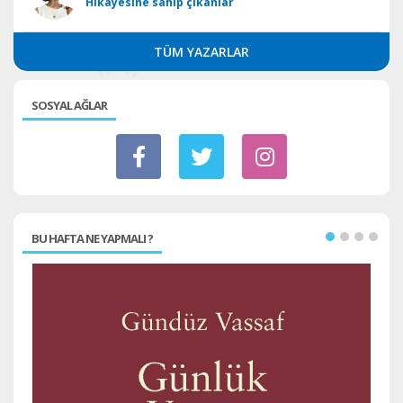
Hikâyesine sahip çıkanlar
TÜM YAZARLAR
SOSYAL AĞLAR
BU HAFTA NE YAPMALI ?