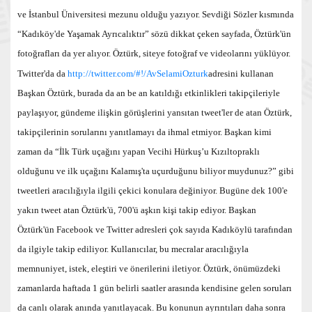
ve İstanbul Üniversitesi mezunu olduğu yazıyor. Sevdiği Sözler kısmında
“Kadıköy'de Yaşamak Ayrıcalıktır” sözü dikkat çeken sayfada, Öztürk'ün
fotoğrafları da yer alıyor. Öztürk, siteye fotoğraf ve videolarını yüklüyor.
Twitter'da da
http://twitter.com/#!/AvSelamiOzturk
adresini kullanan
Başkan Öztürk, burada da an be an katıldığı etkinlikleri takipçileriyle
paylaşıyor, gündeme ilişkin görüşlerini yansıtan tweet'ler de atan Öztürk,
takipçilerinin sorularını yanıtlamayı da ihmal etmiyor. Başkan kimi
zaman da “İlk Türk uçağını yapan Vecihi Hürkuş’u Kızıltopraklı
olduğunu ve ilk uçağını Kalamış'ta uçurduğunu biliyor muydunuz?” gibi
tweetleri aracılığıyla ilgili çekici konulara değiniyor. Bugüne dek 100'e
yakın tweet atan Öztürk'ü, 700'ü aşkın kişi takip ediyor. Başkan
Öztürk'ün Facebook ve Twitter adresleri çok sayıda Kadıköylü tarafından
da ilgiyle takip ediliyor. Kullanıcılar, bu mecralar aracılığıyla
memnuniyet, istek, eleştiri ve önerilerini iletiyor. Öztürk, önümüzdeki
zamanlarda haftada 1 gün belirli saatler arasında kendisine gelen soruları
da canlı olarak anında yanıtlayacak. Bu konunun ayrıntıları daha sonra