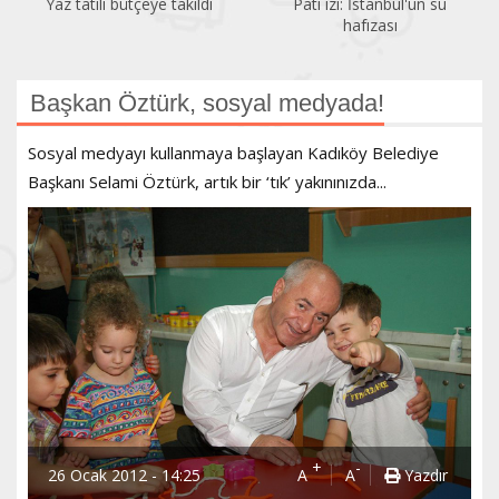
Yaz tatili bütçeye takıldı
Pati izi: İstanbul'un su
hafızası
Başkan Öztürk, sosyal medyada!
Sosyal medyayı kullanmaya başlayan Kadıköy Belediye
Başkanı Selami Öztürk, artık bir ‘tık’ yakınınızda...
+
-
26 Ocak 2012 - 14:25
A
A
Yazdır