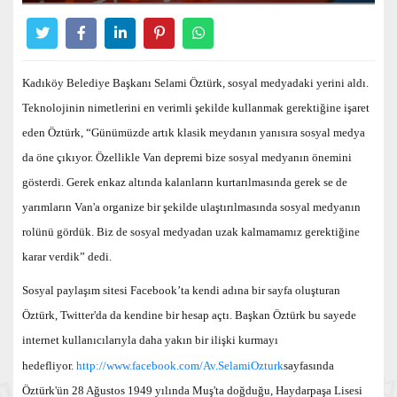
Kadıköy Belediye Başkanı Selami Öztürk, sosyal medyadaki yerini aldı.
Teknolojinin nimetlerini en verimli şekilde kullanmak gerektiğine işaret
eden Öztürk, “Günümüzde artık klasik meydanın yanısıra sosyal medya
da öne çıkıyor. Özellikle Van depremi bize sosyal medyanın önemini
gösterdi. Gerek enkaz altında kalanların kurtarılmasında gerek se de
yarımların Van'a organize bir şekilde ulaştırılmasında sosyal medyanın
rolünü gördük. Biz de sosyal medyadan uzak kalmamamız gerektiğine
karar verdik” dedi.
Sosyal paylaşım sitesi Facebook’ta kendi adına bir sayfa oluşturan
Öztürk, Twitter'da da kendine bir hesap açtı. Başkan Öztürk bu sayede
internet kullanıcılarıyla daha yakın bir ilişki kurmayı
hedefliyor.
http://www.facebook.com/Av.SelamiOzturk
sayfasında
Öztürk'ün 28 Ağustos 1949 yılında Muş'ta doğduğu, Haydarpaşa Lisesi