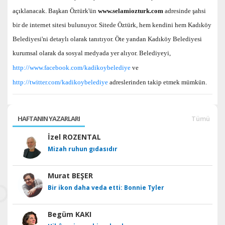
açıklanacak. Başkan Öztürk'ün
www.selamiozturk.com
adresinde şahsi
bir de internet sitesi bulunuyor. Sitede Öztürk, hem kendini hem Kadıköy
Belediyesi'ni detaylı olarak tanıtıyor. Öte yandan Kadıköy Belediyesi
kurumsal olarak da sosyal medyada yer alıyor. Belediyeyi,
http://www.facebook.com/kadikoybelediye
ve
http://twitter.com/kadikoybelediye
adreslerinden takip etmek mümkün.
HAFTANIN YAZARLARI
Tümü
İzel ROZENTAL
Mizah ruhun gıdasıdır
Murat BEŞER
Bir ikon daha veda etti: Bonnie Tyler
Begüm KAKI