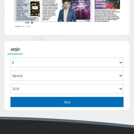
ARŞİV
Ara