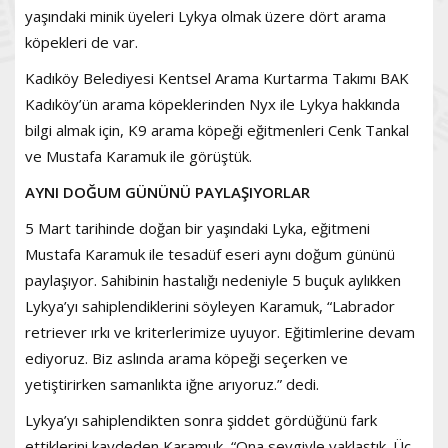
yaşındaki minik üyeleri Lykya olmak üzere dört arama
köpekleri de var.
Kadıköy Belediyesi Kentsel Arama Kurtarma Takımı BAK
Kadıköy’ün arama köpeklerinden Nyx ile Lykya hakkında
bilgi almak için, K9 arama köpeği eğitmenleri Cenk Tankal
ve Mustafa Karamuk ile görüştük.
AYNI DOĞUM GÜNÜNÜ PAYLAŞIYORLAR
5 Mart tarihinde doğan bir yaşındaki Lyka, eğitmeni
Mustafa Karamuk ile tesadüf eseri aynı doğum gününü
paylaşıyor. Sahibinin hastalığı nedeniyle 5 buçuk aylıkken
Lykya’yı sahiplendiklerini söyleyen Karamuk, “Labrador
retriever ırkı ve kriterlerimize uyuyor. Eğitimlerine devam
ediyoruz. Biz aslında arama köpeği seçerken ve
yetiştirirken samanlıkta iğne arıyoruz.” dedi.
Lykya’yı sahiplendikten sonra şiddet gördüğünü fark
ettiklerini kaydeden Karamuk, “Ona sevgiyle yaklaştık. Üç