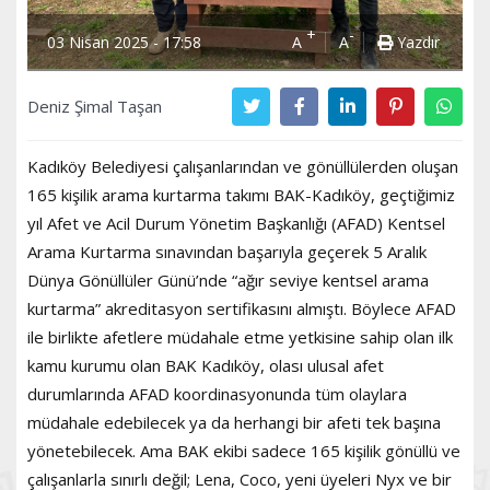
+
-
03 Nisan 2025 - 17:58
A
A
Yazdır
Deniz Şimal Taşan
Kadıköy Belediyesi çalışanlarından ve gönüllülerden oluşan
165 kişilik arama kurtarma takımı BAK-Kadıköy, geçtiğimiz
yıl Afet ve Acil Durum Yönetim Başkanlığı (AFAD) Kentsel
Arama Kurtarma sınavından başarıyla geçerek 5 Aralık
Dünya Gönüllüler Günü’nde “ağır seviye kentsel arama
kurtarma” akreditasyon sertifikasını almıştı. Böylece AFAD
ile birlikte afetlere müdahale etme yetkisine sahip olan ilk
kamu kurumu olan BAK Kadıköy, olası ulusal afet
durumlarında AFAD koordinasyonunda tüm olaylara
müdahale edebilecek ya da herhangi bir afeti tek başına
yönetebilecek. Ama BAK ekibi sadece 165 kişilik gönüllü ve
çalışanlarla sınırlı değil; Lena, Coco, yeni üyeleri Nyx ve bir