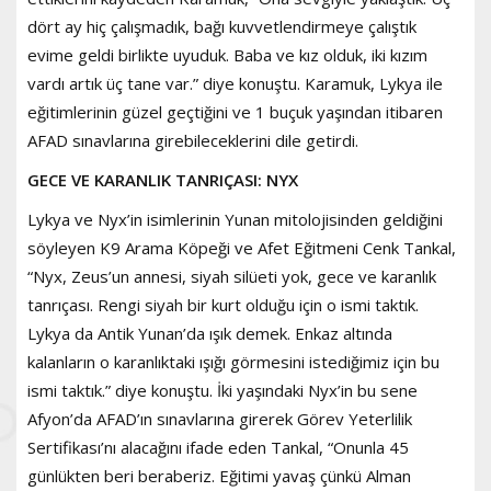
dört ay hiç çalışmadık, bağı kuvvetlendirmeye çalıştık
evime geldi birlikte uyuduk. Baba ve kız olduk, iki kızım
vardı artık üç tane var.” diye konuştu. Karamuk, Lykya ile
eğitimlerinin güzel geçtiğini ve 1 buçuk yaşından itibaren
AFAD sınavlarına girebileceklerini dile getirdi.
GECE VE KARANLIK TANRIÇASI: NYX
Lykya ve Nyx’in isimlerinin Yunan mitolojisinden geldiğini
söyleyen K9 Arama Köpeği ve Afet Eğitmeni Cenk Tankal,
“Nyx, Zeus’un annesi, siyah silüeti yok, gece ve karanlık
tanrıçası. Rengi siyah bir kurt olduğu için o ismi taktık.
Lykya da Antik Yunan’da ışık demek. Enkaz altında
kalanların o karanlıktaki ışığı görmesini istediğimiz için bu
ismi taktık.” diye konuştu. İki yaşındaki Nyx’in bu sene
Afyon’da AFAD’ın sınavlarına girerek Görev Yeterlilik
Sertifikası’nı alacağını ifade eden Tankal, “Onunla 45
günlükten beri beraberiz. Eğitimi yavaş çünkü Alman