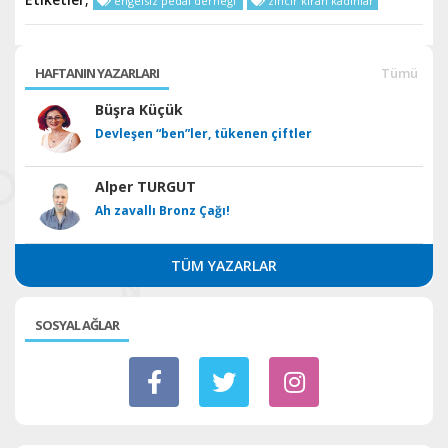
engelsiz pedal derneği
zincir kıran kadınlar
HAFTANIN YAZARLARI
Tümü
Büşra Küçük
Devleşen “ben”ler, tükenen çiftler
Alper TURGUT
Ah zavallı Bronz Çağı!
TÜM YAZARLAR
SOSYAL AĞLAR