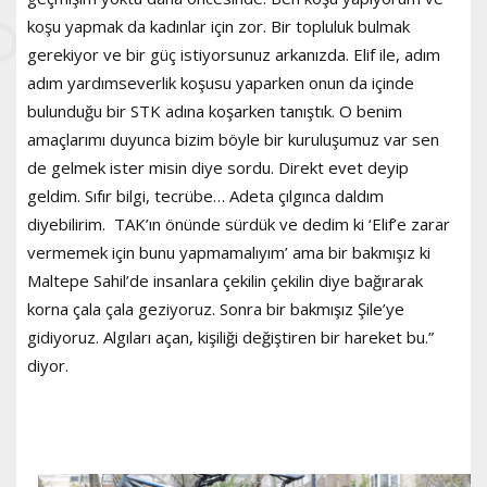
koşu yapmak da kadınlar için zor. Bir topluluk bulmak
gerekiyor ve bir güç istiyorsunuz arkanızda. Elif ile, adım
adım yardımseverlik koşusu yaparken onun da içinde
bulunduğu bir STK adına koşarken tanıştık. O benim
amaçlarımı duyunca bizim böyle bir kuruluşumuz var sen
de gelmek ister misin diye sordu. Direkt evet deyip
geldim. Sıfır bilgi, tecrübe… Adeta çılgınca daldım
diyebilirim. TAK’ın önünde sürdük ve dedim ki ‘Elif’e zarar
vermemek için bunu yapmamalıyım’ ama bir bakmışız ki
Maltepe Sahil’de insanlara çekilin çekilin diye bağırarak
korna çala çala geziyoruz. Sonra bir bakmışız Şile’ye
gidiyoruz. Algıları açan, kişiliği değiştiren bir hareket bu.”
diyor.