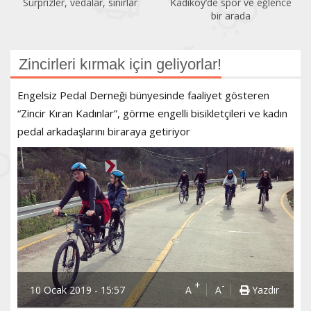
Kadıköy’de spor ve eğlence
Acıbadem Yüzme Havuzu
bir arada
yenilendi
Zincirleri kırmak için geliyorlar!
Engelsiz Pedal Derneği bünyesinde faaliyet gösteren
“Zincir Kıran Kadınlar”, görme engelli bisikletçileri ve kadın
pedal arkadaşlarını biraraya getiriyor
+
-
10 Ocak 2019 - 15:57
A
A
Yazdır