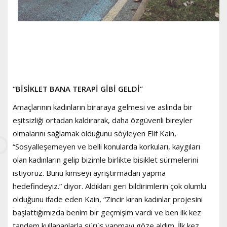
“BİSİKLET BANA TERAPİ GİBİ GELDİ”
Amaçlarının kadınların biraraya gelmesi ve aslında bir
eşitsizliği ortadan kaldırarak, daha özgüvenli bireyler
olmalarını sağlamak olduğunu söyleyen Elif Kain,
“Sosyalleşemeyen ve belli konularda korkuları, kaygıları
olan kadınların gelip bizimle birlikte bisiklet sürmelerini
istiyoruz. Bunu kimseyi ayrıştırmadan yapma
hedefindeyiz.” diyor. Aldıkları geri bildirimlerin çok olumlu
olduğunu ifade eden Kain, “Zincir kıran kadınlar projesini
başlattığımızda benim bir geçmişim vardı ve ben ilk kez
tandem kullananlarla sürüş yapmayı göze aldım. İlk kez