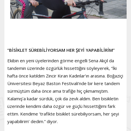
“BİSİKLET SÜREBİLİYORSAM HER ŞEYİ YAPABİLİRİM”
Ekibin en yeni üyelerinden görme engelli Sena Akçıl da
tandemin üzerinde özgürlük hissettiğini söyleyerek, “İki
hafta önce katıldım Zincir Kıran Kadınlar’ın arasına. Boğaziçi
Üniversitesi Beyaz Baston Festivali’nde bir kere tandem
sürmüştüm daha önce ama trafiğe hiç çıkmamıştım.
Kalamış’a kadar sürdük, çok da zevk aldım. Ben bisikletin
üzerinde kendimi daha özgür ve güçlü hissettiğimi fark
ettim. Kendime ‘trafikte bisiklet sürebiliyorsam, her şeyi
yapabilirim’ dedim.” diyor.