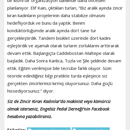
bir kısmı bir organizasyon dahilinde daha önceden
planlanıyor. Elif Kain, çıktıkları turları, “Biz aralık ayında zincir
kıran kadınların projelerinin daha stabilize olmasını
hedefliyorduk ve bunu da yaptık. Benim
kondüktörlüğümde aralık ayında dört tane tur
gerçekleştirdik. Tandem bisiklet üzerinde dört kadını
eşleştirdik ve aşamalı olarak turların zorluklarını arttırarak
devam ettik. Başlangıçta Caddebostan-Maltepe olarak
başladık. Daha Sonra Kanlıca, Tuzla ve Şile şeklinde devam
ettik. Eğitim verilmişse bile tecrübe farklı oluyor. Sizin
teoride edindiğiniz bilgi pratikte turda eşleşince siz
gerçekten zincirlerinizi kırmış oluyorsunuz. Daha güçlü
hissediyorsunuz.” diyor.
Siz de Zincir Kıran Kadınlar’da makinist veya kömürcü
olmak isterseniz, Engelsiz Pedal Derneği’nin Facebook
hesabına yazabilirsiniz.
Etiketler;