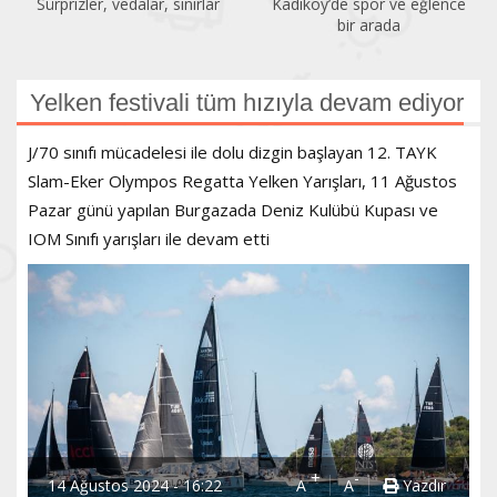
Sürprizler, vedalar, sınırlar
Kadıköy’de spor ve eğlence
bir arada
Yelken festivali tüm hızıyla devam ediyor
J/70 sınıfı mücadelesi ile dolu dizgin başlayan 12. TAYK
Slam-Eker Olympos Regatta Yelken Yarışları, 11 Ağustos
Pazar günü yapılan Burgazada Deniz Kulübü Kupası ve
IOM Sınıfı yarışları ile devam etti
+
-
14 Ağustos 2024 - 16:22
A
A
Yazdır