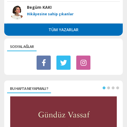
Begüm KAKI
Hikâyesine sahip çıkanlar
TÜM YAZARLAR
SOSYAL AĞLAR
BU HAFTA NE YAPMALI ?