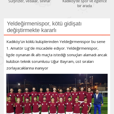
Sürprizler, vedalar, sınırlar
Kadıköy’de spor ve eğlence
bir arada
Yeldeğirmenispor, kötü gidişatı
değiştirmekte kararlı
Kadıköy’ün köklü kulüplerinden Yeldeğirmenispor bu sene
1. Amatör Lig’de mücadele ediyor. Yeldeğirmenispor,
ligde oynanan ilk altı maçta istediği sonuçları alamadı ancak
kulübün teknik sorumlusu Uğur Bayram, üst sıraları
zorlayacaklarına inanıyor