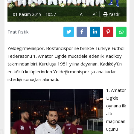
+
-
01 Kasım 2019 - 10:57
A
A
Yazdır
Fırat Fıstık
Yeldeğirmenispor, Bostancıspor ile birlikte Türkiye Futbol
Federasonu 1. Amatör Lig’de mücadele eden iki Kadıköy
takımından biri. Kuruluşu 1951 yılına dayanan, Kadıköy’ün
en köklü kulüplerinden Yeldeğirmenispor şu ana kadar
istediği sonuçları alamadı.
1. Amatör
Lig’de
oynana ilk
altı
maçından
üçünü