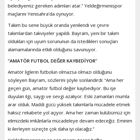
belediyemiz gereken adımları atar.” Yeldeğirmenispor
maçlarını Yenisahra’da oynuyor.
Takım bu sene büyük oranda yenilendi ve çevre
takımlardan takviyeler yapıldı. Bayram, yeni bir takım
oldukları için uyum sorununun da istedikleri sonuçları
alamamalarında etkili olduğunu savunuyor.
“AMATÖR FUTBOL DEĞER KAYBEDİYOR”
Amatör liglerin futbolun olmazsa olmazı olduğunu
söyleyen Bayram, sözlerini şöyle sonlandırdı: “Ama her
geçen gün, amatör futbol değer kaybediyor. Bu işe
duyulan ilgi, saygı ve sevgi azalıyor. Eski zamanları mumla
arar olduk. Maddi gücü yüksek takımlarla mücadele etmek
haksız rekabete yol açıyor. Ama her zaman kulübümüz için
elimizdeki imkânlarla mücadeleye devam edeceğiz. Eminim
ki ilerleyen süreçte çok daha iyi olacağız.”
Yeldeğirmenispor en son maçını geçen hafta