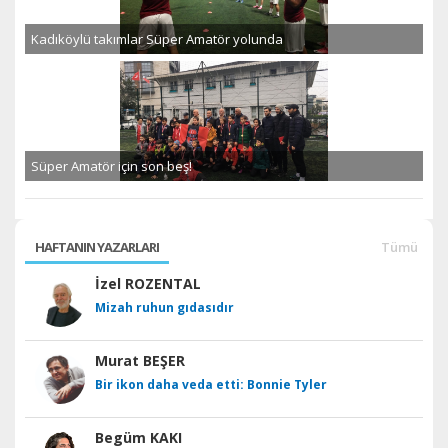
Kadıköylü takımlar Süper Amatör yolunda
Süper Amatör için son beş!
HAFTANIN YAZARLARI
Tümü
İzel ROZENTAL
Mizah ruhun gıdasıdır
Murat BEŞER
Bir ikon daha veda etti: Bonnie Tyler
Begüm KAKI