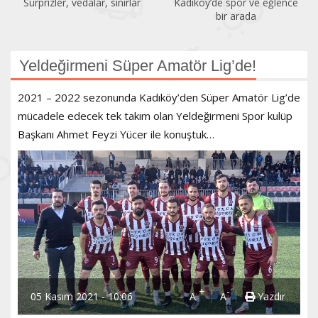
Kadıköy’de spor ve eğlence
Acıbadem Yüzme Havuzu
bir arada
yenilendi
Yeldeğirmeni Süper Amatör Lig’de!
2021 – 2022 sezonunda Kadıköy’den Süper Amatör Lig’de
mücadele edecek tek takım olan Yeldeğirmeni Spor kulüp
Başkanı Ahmet Feyzi Yücer ile konuştuk…
+
-
05 Kasım 2021 - 10:06
A
A
Yazdır