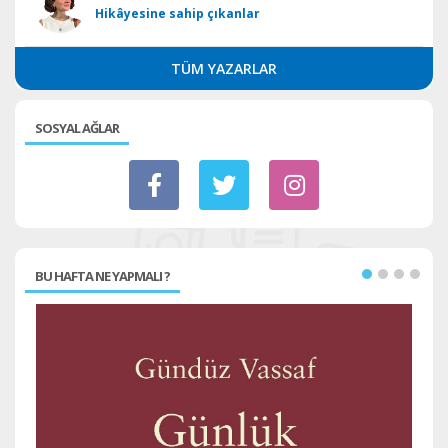
Hikâyesine sahip çıkanlar
TÜM YAZARLAR
SOSYAL AĞLAR
BU HAFTA NE YAPMALI ?