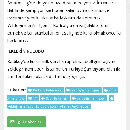
Amatör Lig’de de yolumuza devam ediyoruz. İmkanlar
dahilinde şampiyon kadrodan kalan oyuncularımız ve
ekibimize yeni katılan arkadaşlarımızla semtimiz
Yeldegirmeni’ni ilçemiz Kadıköy’ü en iyi şekilde temsil
etmek ve bu İstanbul’un en üst liginde kalıcı olmak öncelikli
hedefimiz.
İLKLERİN KULÜBÜ
Kadıköy’de kurulan ilk yerel kulüp olma özelliğini taşıyan
Yeldeğirmeni Spor, İstanbul’un Türkiye Şampiyonu olan ilk
amatör takımı olarak da tarihe geçmişti.
Etiketler;
Kadıköy Belediyesi
Yeldeğirmenispor
Süper
Amatör Lig
tff
Spor Bakanlığı
yeldeğirmeni spor
yeldeğirmenispor kulübü başkanı Ahmet Feyzi Yücer
İlgili Haberler