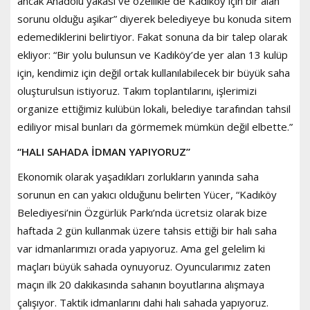
ancak Anadolu yakası ve özellikle de Kadıköy için bir alan
sorunu olduğu aşikar” diyerek belediyeye bu konuda sitem
edemediklerini belirtiyor. Fakat sonuna da bir talep olarak
ekliyor: “Bir yolu bulunsun ve Kadıköy’de yer alan 13 kulüp
için, kendimiz için değil ortak kullanılabilecek bir büyük saha
oluşturulsun istiyoruz. Takım toplantılarını, işlerimizi
organize ettiğimiz kulübün lokali, belediye tarafından tahsil
ediliyor misal bunları da görmemek mümkün değil elbette.”
“HALI SAHADA İDMAN YAPIYORUZ”
Ekonomik olarak yaşadıkları zorlukların yanında saha
sorunun en can yakıcı olduğunu belirten Yücer, “Kadıköy
Belediyesi’nin Özgürlük Parkı’nda ücretsiz olarak bize
haftada 2 gün kullanmak üzere tahsis ettiği bir halı saha
var idmanlarımızı orada yapıyoruz. Ama gel gelelim ki
maçları büyük sahada oynuyoruz. Oyuncularımız zaten
maçın ilk 20 dakikasında sahanın boyutlarına alışmaya
çalışıyor. Taktik idmanlarını dahi halı sahada yapıyoruz.