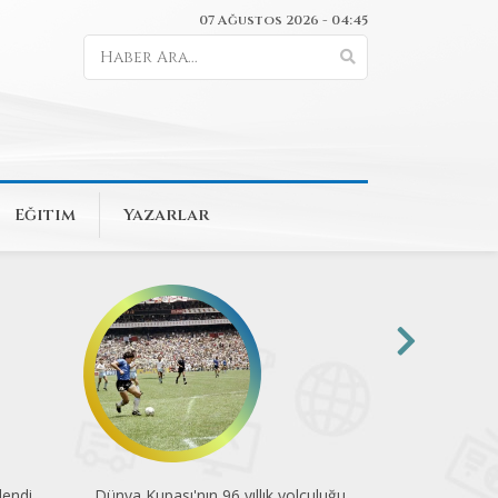
07 Ağustos 2026 - 04:45
Eğitim
Yazarlar
endi
Dünya Kupası'nın 96 yıllık yolculuğu
Pedalla