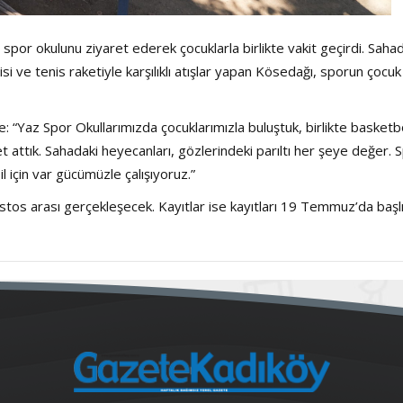
por okulunu ziyaret ederek çocuklarla birlikte vakit geçirdi. Saha
si ve tenis raketiyle karşılıklı atışlar yapan Kösedağı, sporun çocuk
e: “Yaz Spor Okullarımızda çocuklarımızla buluştuk, birlikte basketb
set attık. Sahadaki heyecanları, gözlerindeki parıltı her şeye değer. 
 için var gücümüzle çalışıyoruz.”
tos arası gerçekleşecek. Kayıtlar ise kayıtları 19 Temmuz’da başlı