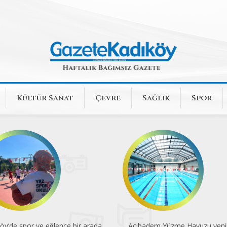
Kültür Sanat
Çevre
Sağlık
Spor
öy’de spor ve eğlence bir arada
Acıbadem Yüzme Havuzu yenil