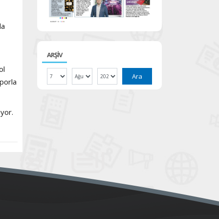
da
ARŞİV
ol
Ara
Sporla
yor.