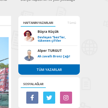
HAFTANIN YAZARLARI
Tümü
Büşra Küçük
Devleşen “ben”ler,
tükenen çiftler
Alper TURGUT
Ah zavallı Bronz Çağı!
TÜM YAZARLAR
SOSYAL AĞLAR