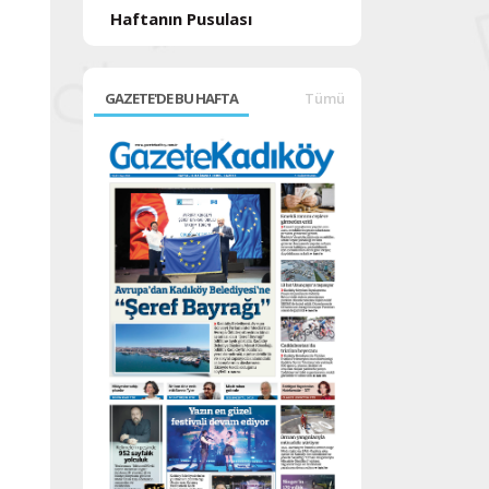
Haftanın Pusulası
GAZETE'DE BU HAFTA
Tümü