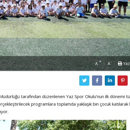
+
-
A
A
Yaz
 Müdürlüğü tarafından düzenlenen Yaz Spor Okulu’nun ilk dönemi t
çekleştirilecek programlara toplamda yaklaşık bin çocuk katılara
ıyor.
Power Ballad / Ha
Haftanın Pusulası