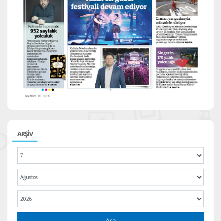
ARŞİV
Ara