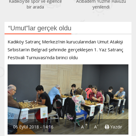
Kadıköy’de spor ve eğlence
Acıbadem Yüzme Havuzu
bir arada
yenilendi
“Umut”lar gerçek oldu
Kadıköy Satranç Merkezi’nin kurucularından Umut Atakişi
Sırbistan’ın Belgrad şehrinde gerçekleşen 1. Yaz Satranç
Festivali Turnuvası’nda birinci oldu
+
-
06 Eylül 2018 - 14:16
A
A
Yazdır