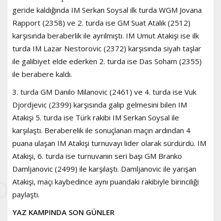
geride kaldığında IM Serkan Soysal ilk turda WGM Jovana
Rapport (2358) ve 2. turda ise GM Suat Atalık (2512)
karşısında beraberlik ile ayrılmıştı. IM Umut Atakişi ise ilk
turda IM Lazar Nestorovic (2372) karşısında siyah taşlar
ile galibiyet elde ederken 2. turda ise Das Soham (2355)
ile berabere kaldı.
3. turda GM Danilo Milanovic (2461) ve 4. turda ise Vuk
Djordjevic (2399) karşısında galip gelmesini bilen IM
Atakişi 5. turda ise Türk rakibi IM Serkan Soysal ile
karşılaştı. Beraberelik ile sonuçlanan maçın ardından 4
puana ulaşan IM Atakişi turnuvayı lider olarak sürdürdü. IM
Atakişi, 6. turda ise turnuvanın seri başı GM Branko
Damljanovic (2499) ile karşılaştı. Damljanovic ile yarışan
Atakişi, maçı kaybedince aynı puandaki rakibiyle birinciliği
paylaştı.
YAZ KAMPINDA SON GÜNLER