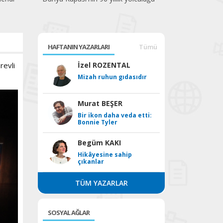
HAFTANIN YAZARLARI
Tümü
revli
İzel ROZENTAL
Mizah ruhun gıdasıdır
Murat BEŞER
Bir ikon daha veda etti:
Bonnie Tyler
Begüm KAKI
Hikâyesine sahip
çıkanlar
TÜM YAZARLAR
SOSYAL AĞLAR