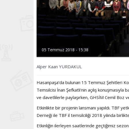
05 Temmuz 2018 - 15:38
Alper Kaan YURDAKUL
Hasanpaşa’da bulunan 15 Temmuz Şehitleri Konf
Temsilcisi İnan Şefkatli'nin açılış konuşmasıyla 
ve davetlilerle paylaşırken, GHSİM Cemil Boz v
Etkinlikte bir projenin lansmanı yapıldı. TBF ye
Derneği ile TBF il temsilciliği 2018 yılında birl
Etkinliğin ilerleyen saatlerinde geçtiğimiz se