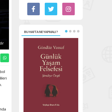
BU HAFTA NE YAPMALI ?
dır
bol
ileri
ı.
ında