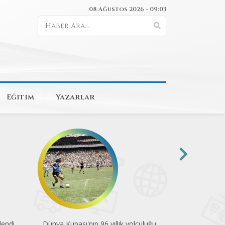
08 Ağustos 2026 - 09:03
Eğitim
Yazarlar
endi
Dünya Kupası'nın 96 yıllık yolculuğu
Pedalla