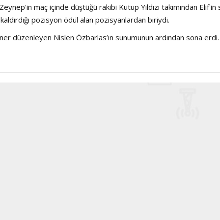
 Zeynep'in maç içinde düştüğü rakibi Kutup Yıldızı takımından Elif'in 
ldırdığı pozisyon ödül alan pozisyanlardan biriydi.
Haftanın Sinevizyonu
Haftanın Pusulası
seminer düzenleyen Nislen Özbarlas’ın sunumunun ardından sona erdi.