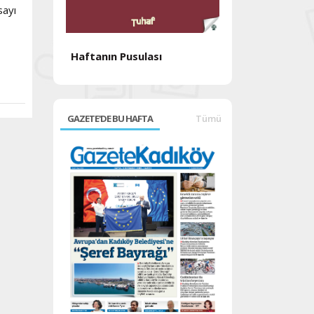
sayı
Haftanın Pusulası
Haftanın Pusul
GAZETE'DE BU HAFTA
Tümü