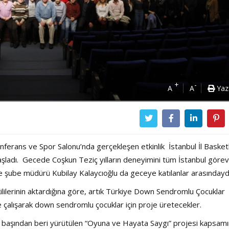
+
-
A
A
Yaz
erans ve Spor Salonu’nda gerçekleşen etkinlik İstanbul İl Basket
başladı. Gecede Coşkun Teziç yılların deneyimini tüm İstanbul görevl
e şube müdürü Kubilay Kalaycıoğlu da geceye katılanlar arasındayd
tkililerinin aktardığına göre, artık Türkiye Down Sendromlu Çocuklar
ikte çalışarak down sendromlu çocuklar için proje üretecekler.
zon başından beri yürütülen “Oyuna ve Hayata Saygı” projesi kapsam