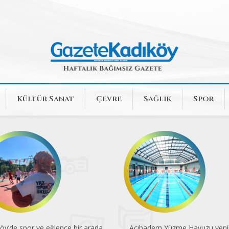
Kültür Sanat
Çevre
Sağlık
Spor
öy’de spor ve eğlence bir arada
Acıbadem Yüzme Havuzu yenil