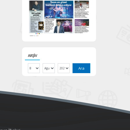
ARŞİV
Ara