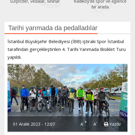
Sürprizler, vedalar, sınırlar
Kadıköy’de spor ve eğlence
bir arada
Tarihi yarımada da pedalladılar
İstanbul Büyükşehir Belediyesi (İBB) iştiraki Spor İstanbul
tarafından gerçekleştirilen 4. Tarihi Yarımada Bisiklet Turu
yapıldı.
+
-
01 Aralık 2023 - 12:07
A
A
Yazdır