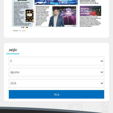
ARŞİV
Ara