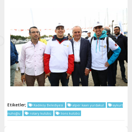
Etiketler;
Kadıköy Belediyesi
alper kaan yurdakul
aykurt
nuhoğlu
rotary kulübü
lions kulübü