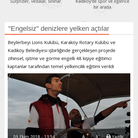
Sürprizler, vedalar, sınırlar
Kadıköy’de spor ve eğlence
bir arada
"Engelsiz" denizlere yelken açtılar
Beylerbeyi Lions Kulübü, Karaköy Rotary Kulübü ve
Kadıköy Belediyesi işbirliğinde gerçekleşen projede
zihinsel, işitme ve görme engelli 48 kişiye eğitimci
kaptanlar tarafından temel yelkencilik eğitimi verildi
+
-
09 Ekim 2018 - 13:54
A
A
Yazdır