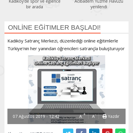
Kadıköy’de spor ve eğlence
Acıbadem Yüzme Havuzu
bir arada
yenilendi
ONLİNE EĞİTIMLER BAŞLADI!
Kadıköy Satranç Merkezi, düzenlediği online eğitimlerle
Türkiye’nin her yanından öğrencileri satrançla buluşturuyor
+
-
07 Ağustos 2019 - 12:42
A
A
Yazdır