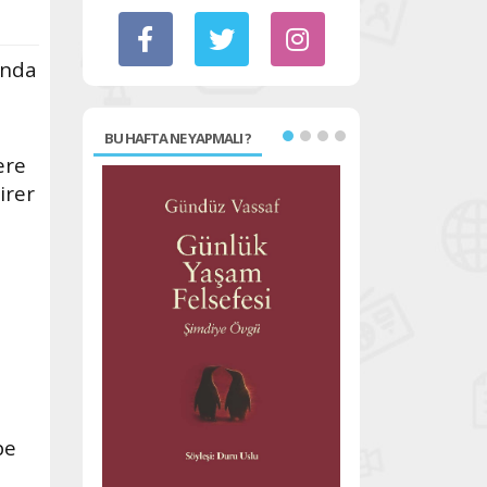
ında
BU HAFTA NE YAPMALI ?
ere
irer
pe