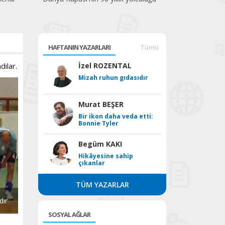
HAFTANIN YAZARLARI
Tümü
dılar.
İzel ROZENTAL
Mizah ruhun gıdasıdır
Murat BEŞER
Bir ikon daha veda etti:
Bonnie Tyler
Begüm KAKI
Hikâyesine sahip
çıkanlar
TÜM YAZARLAR
dır
SOSYAL AĞLAR