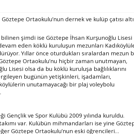
ı Göztepe Ortaokulu’nun dernek ve kulüp çatısı alt
bilinen şimdi ise Göztepe İhsan Kurşunoğlu Lisesi
devam eden köklü kuruluşun mezunları Kadıköylül
rüyor. Yıllar önce oturdukları sıralardan mezun b
a Göztepe Ortaokulu’nu hiçbir zaman unutmayan,
u Lisesi olsa da bu köklü kuruluşa bağlılıklarını
ergileyen bugünün yetişkinleri, işadamları,
köylülerin unutamayacağı bir plaj voleybolu
.
i Gençlik ve Spor Kulübü 2009 yılında kuruldu.
takımı var. Kulübün mihmandarları ise yine Gözte
eğer Göztepe Ortaokulu’nun eski öğrencileri…